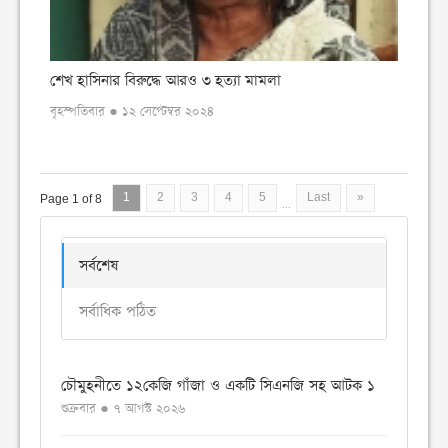
শেখ হাসিনার বিরুদ্ধে আরও ৩ হত্যা মামলা
বৃহস্পতিবার ● ১২ সেপ্টেম্বর ২০২৪
1
2
3
4
5
Last
»
Page 1 of 8
...
সর্বশেষ
সর্বাধিক পঠিত
চৌমুহনীতে ১২কেজি গাঁজা ও একটি সিএনজি সহ আটক ১
শুক্রবার ● ৭ আগস্ট ২০২৬