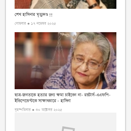
শেখ হাসিনার মৃত্যুদণ্ড !!
সোমবার ● ১৭ নভেম্বর ২০২৫
ছাত্র-জনতাকে হত্যার জন্য ক্ষমা চাইবেন না- রয়টার্স-এএফপি-
ইন্ডিপেন্ডেন্টকে সাক্ষাৎকারে - হাসিনা
বৃহস্পতিবার ● ৩০ অক্টোবর ২০২৫