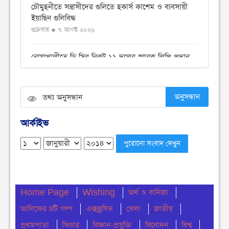
চৌমুহনীতে সন্ত্রাসীদের গুলিতে হকার্স কাশেম ও ব্যবসায়ী
ইয়াছিন গুলিবিদ্ধ
শুক্রবার ● ৭ আগস্ট ২০২৬
নোয়াখালীতে ডি সির নিকট ১১ দলের স্মারক লিপি প্রদান
বৃহস্পতিবার ● ৬ আগস্ট ২০২৬
বেগমগঞ্জে ১১ দলীয় ঐক্যের বিক্ষোভ সমাবেশ ও গণমিছিল
অনুসন্ধান
অনুষ্ঠিত
বুধবার ● ৫ আগস্ট ২০২৬
আর্কাইভ
চেয়ারম্যান পদে জনপ্রিয়তার শীর্ষে এম শহীদ
বুধবার ● ৫ আগস্ট ২০২৬
নোয়াখালীতে ডাকাতির ঘটনায় ৪ ডাকাত গ্রেফতার
Home Page
Wishing
অর্থ ও বানিজ্য
বুধবার ● ৫ আগস্ট ২০২৬
আলিফের চটি গল্প
এক্সক্লুসিভ
খেলা
জাতীয়
সংবিধান থেকে বাতিল হতে পারে শেখ মুজিবুর রহমানের
প্রথমপাতা
ফিচার
বিজ্ঞান-প্রযুক্তি
বিনোদন
বিশ্ব