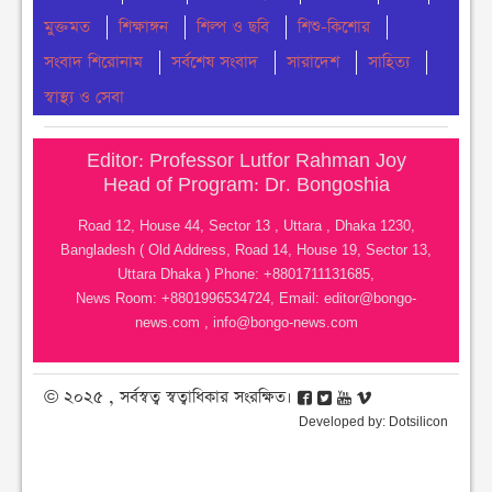
‘জাতির পিতা’ স্বীকৃতি
মুক্তমত
শিক্ষাঙ্গন
শিল্প ও ছবি
শিশু-কিশোর
মঙ্গলবার ● ৪ আগস্ট ২০২৬
সংবাদ শিরোনাম
সর্বশেষ সংবাদ
সারাদেশ
সাহিত্য
ঢাকা কলেজে ছাত্রদল-শিবিরের সংঘর্ষ
স্বাস্থ্য ও সেবা
মঙ্গলবার ● ৪ আগস্ট ২০২৬
Editor: Professor Lutfor Rahman Joy
নোয়াখালীতে সি এন জি পাম্প গুলোতে গ্যাস সংকট
Head of Program: Dr. Bongoshia
মঙ্গলবার ● ৪ আগস্ট ২০২৬
Road 12, House 44, Sector 13 , Uttara , Dhaka 1230,
Bangladesh ( Old Address, Road 14, House 19, Sector 13,
চার মাস ধরে ইউএনও নেই মধ্যনগরে, ভোগান্তিতে
Uttara Dhaka ) Phone: +8801711131685,
সেবাপ্রত্যাশীরা
News Room: +8801996534724, Email:
editor@bongo-
মঙ্গলবার ● ৪ আগস্ট ২০২৬
news.com
,
info@bongo-news.com
© ২০২৫ , সর্বস্বত্ব স্বত্বাধিকার সংরক্ষিত।
Developed by:
Dotsilicon