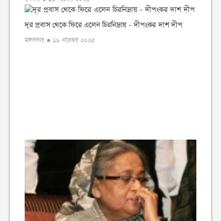
দূর প্রবাস থেকে ফিরে এলেন চিরনিদ্রায় - দীপংকর দাশ দীপ
মঙ্গলবার ● ১৮ নভেম্বর ২০২৫