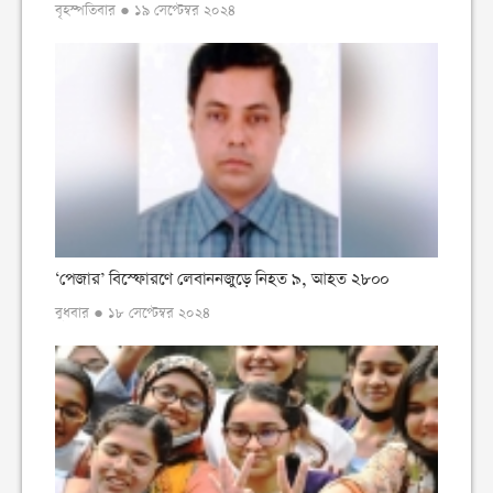
বৃহস্পতিবার ● ১৯ সেপ্টেম্বর ২০২৪
‘পেজার’ বিস্ফোরণে লেবাননজুড়ে নিহত ৯, আহত ২৮০০
বুধবার ● ১৮ সেপ্টেম্বর ২০২৪