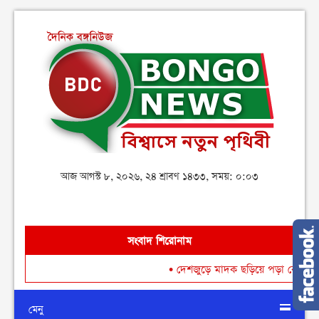
আজ আগস্ট ৮, ২০২৬, ২৪ শ্রাবণ ১৪৩৩, সময়: ০:০৩
সংবাদ শিরোনাম
•
দেশজুড়ে মাদক ছড়িয়ে পড়া রোধে গডফাদার ও সহযোগীদের
মেনু