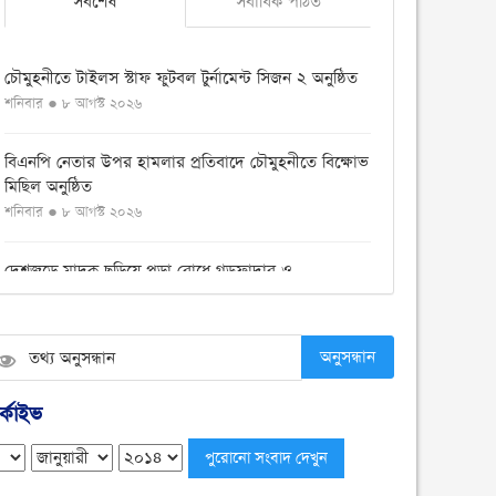
সর্বশেষ
সর্বাধিক পঠিত
চৌমুহনীতে টাইলস স্টাফ ফুটবল টুর্নামেন্ট সিজন ২ অনুষ্ঠিত
শনিবার ● ৮ আগস্ট ২০২৬
বিএনপি নেতার উপর হামলার প্রতিবাদে চৌমুহনীতে বিক্ষোভ
মিছিল অনুষ্ঠিত
শনিবার ● ৮ আগস্ট ২০২৬
দেশজুড়ে মাদক ছড়িয়ে পড়া রোধে গডফাদার ও
সহযোগীদের বিরুদ্ধে চূড়ান্ত অভিযান
শুক্রবার ● ৭ আগস্ট ২০২৬
অনুসন্ধান
চৌমুহনীতে ১২কেজি গাঁজা ও একটি সিএনজি সহ আটক ১
শুক্রবার ● ৭ আগস্ট ২০২৬
্কাইভ
চৌমুহনীতে সন্ত্রাসীদের গুলিতে হকার্স কাশেম ও ব্যবসায়ী
ইয়াছিন গুলিবিদ্ধ