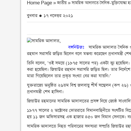
Home Page » জাতীয় »
সামরিক আদালতে সৈনিক-মুক্তিযোদ্ধা হত
বুধবার ● ১৭ নভেম্বর ২০২১
বঙ্গনিউজঃ
সামরিক আদালত সৈনিক ও মুক্
রহমান সরাসরি জড়িত ছিলেন বলে মন্তব্য করেছেন প্রধানমন্ত্রী শে
তিনি বলেন, ‘ওই সময়ে (১৯৭৫ সালের পর) একটা ক্যু হয়েছিল। প্র
করা হয়েছিল। জিয়াউর রহমান সরাসরি জড়িত ছিল। তার নির্দেশে
মারা গিয়েছিলেন তার প্রকৃত সংখ্যা বের করা যায়নি।’
যুক্তরাজ্যে অনুষ্ঠিত ২৬তম বিশ্ব জলবায়ু শীর্ষ সম্মেলন (কপ ২
প্রধানমন্ত্রী শেখ হাসিনা।
জিয়াউর রহমানের সামরিক আদালতের প্রসঙ্গ নিয়ে জ্যেষ্ঠ সাংবাদি
১৯৭৭ সালের ২ অক্টোবর ভোররাতে বিমানবাহিনীতে সংঘটিত বি
হয় ১১ জন অফিসারসহ এক হাজার ৪৫০ জন বিমান সেনাকে। বরখা
সামরিক আদালতে নিহত পরিবারের সদস্যরা সম্প্রতি জিয়াউর রহম