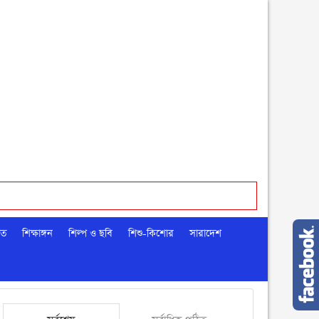
মত
শিক্ষাঙ্গন
শিল্প ও ছবি
শিশু-কিশোর
সারাদেশ