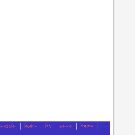
শুক্রবার ● ৭ আগস্ট ২০২৬
নোয়াখালীতে ডি সির নিকট ১১ দলের স্মারক লিপি প্রদান
বৃহস্পতিবার ● ৬ আগস্ট ২০২৬
বেগমগঞ্জে ১১ দলীয় ঐক্যের বিক্ষোভ সমাবেশ ও গণমিছিল
অনুষ্ঠিত
বুধবার ● ৫ আগস্ট ২০২৬
চেয়ারম্যান পদে জনপ্রিয়তার শীর্ষে এম শহীদ
বুধবার ● ৫ আগস্ট ২০২৬
নোয়াখালীতে ডাকাতির ঘটনায় ৪ ডাকাত গ্রেফতার
বুধবার ● ৫ আগস্ট ২০২৬
সংবিধান থেকে বাতিল হতে পারে শেখ মুজিবুর রহমানের
‘জাতির পিতা’ স্বীকৃতি
ান-প্রযুক্তি
বিনোদন
বিশ্ব
মুক্তমত
শিক্ষাঙ্গন
মঙ্গলবার ● ৪ আগস্ট ২০২৬