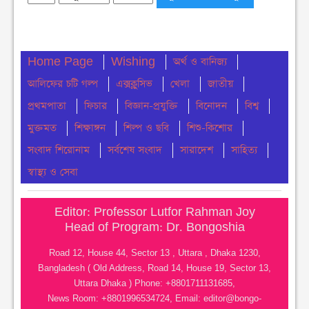
মঙ্গলবার ● ৪ আগস্ট ২০২৬
নোয়াখালীতে সি এন জি পাম্প গুলোতে গ্যাস সংকট
Home Page
Wishing
অর্থ ও বানিজ্য
মঙ্গলবার ● ৪ আগস্ট ২০২৬
আলিফের চটি গল্প
এক্সক্লুসিভ
খেলা
জাতীয়
চার মাস ধরে ইউএনও নেই মধ্যনগরে, ভোগান্তিতে
প্রথমপাতা
ফিচার
বিজ্ঞান-প্রযুক্তি
বিনোদন
বিশ্ব
সেবাপ্রত্যাশীরা
মুক্তমত
শিক্ষাঙ্গন
শিল্প ও ছবি
শিশু-কিশোর
মঙ্গলবার ● ৪ আগস্ট ২০২৬
সংবাদ শিরোনাম
সর্বশেষ সংবাদ
সারাদেশ
সাহিত্য
নোয়াখালীতে সাংবাদিকদের মধ্যে প্রীতি ফুটবল ম্যাচ
স্বাস্থ্য ও সেবা
অনুষ্ঠীত
সোমবার ● ৩ আগস্ট ২০২৬
Editor: Professor Lutfor Rahman Joy
Head of Program: Dr. Bongoshia
পালিয়ে যাওয়ার রাজনীতি থেকে আমাদের বেরিয়ে আসতে
হবে– বরকত উল্যাহ বুলু
Road 12, House 44, Sector 13 , Uttara , Dhaka 1230,
Bangladesh ( Old Address, Road 14, House 19, Sector 13,
রবিবার ● ২ আগস্ট ২০২৬
Uttara Dhaka ) Phone: +8801711131685,
News Room: +8801996534724, Email:
editor@bongo-
নোয়াখালীতে হেযবুত তাওহীদ সংগঠন নিষিদ্ধের দাবীতে