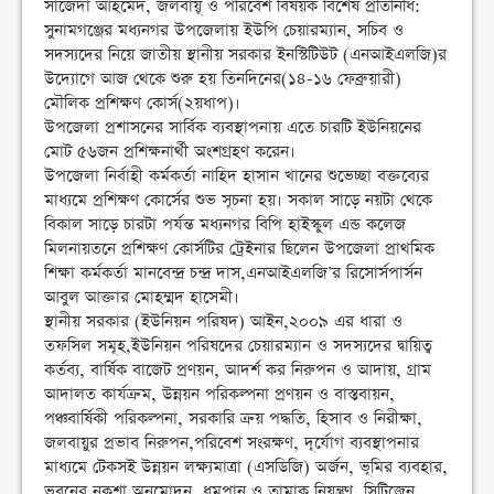
সাজেদা আহমেদ, জলবায়ূ ও পরিবেশ বিষয়ক বিশেষ প্রতিনিধি:
সুনামগঞ্জের মধ্যনগর উপজেলায় ইউপি চেয়ারম্যান, সচিব ও
সদস্যদের নিয়ে জাতীয় স্থানীয় সরকার ইনস্টিটিউট (এনআইএলজি)র
উদ্যোগে আজ থেকে শুরু হয় তিনদিনের(১৪-১৬ ফেব্রুয়ারী)
মৌলিক প্রশিক্ষণ কোর্স(২য়ধাপ)।
উপজেলা প্রশাসনের সার্বিক ব্যবস্থাপনায় এতে চারটি ইউনিয়নের
মোট ৫৬জন প্রশিক্ষনার্থী অংশগ্রহণ করেন।
উপজেলা নির্বাহী কর্মকর্তা নাহিদ হাসান খানের শুভেচ্ছা বক্তব্যের
মাধ্যমে প্রশিক্ষণ কোর্সের শুভ সূচনা হয়। সকাল সাড়ে নয়টা থেকে
বিকাল সাড়ে চারটা পর্যন্ত মধ্যনগর বিপি হাইস্কুল এন্ড কলেজ
মিলনায়তনে প্রশিক্ষণ কোর্সটির ট্রেইনার ছিলেন উপজেলা প্রাথমিক
শিক্ষা কর্মকর্তা মানবেন্দ্র চন্দ্র দাস,এনআইএলজি’র রিসোর্সপার্সন
আবুল আক্তার মোহম্মদ হাসেমী।
স্থানীয় সরকার (ইউনিয়ন পরিষদ) আইন,২০০৯ এর ধারা ও
তফসিল সমূহ,ইউনিয়ন পরিষদের চেয়ারম্যান ও সদস্যদের দ্বায়িত্ব
কর্তব্য, বার্ষিক বাজেট প্রণয়ন, আদর্শ কর নিরুপন ও আদায়, গ্রাম
আদালত কার্যক্রম, উন্নয়ন পরিকল্পনা প্রণয়ন ও বাস্তবায়ন,
পঞ্চবার্ষিকী পরিকল্পনা, সরকারি ক্রয় পদ্ধতি, হিসাব ও নিরীক্ষা,
জলবায়ুর প্রভাব নিরুপন,পরিবেশ সংরক্ষণ, দূর্যোগ ব্যবস্থাপনার
মাধ্যমে টেকসই উন্নয়ন লক্ষ্যমাত্রা (এসডিজি) অর্জন, ভূমির ব্যবহার,
ভবনের নকশা অনুমোদন, ধুমপান ও তামাক নিয়ন্ত্রণ, সিটিজেন