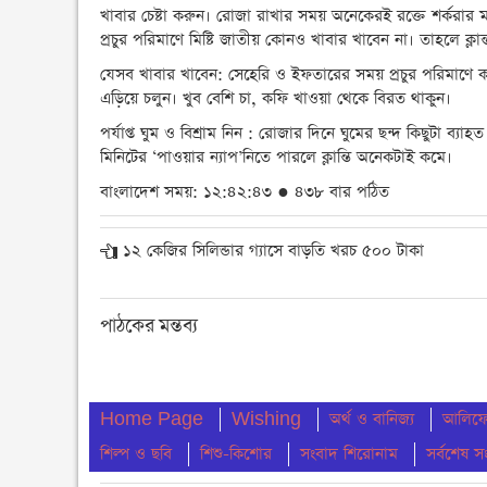
খাবার চেষ্টা করুন। রোজা রাখার সময় অনেকেরই রক্তে শর্করার
প্রচুর পরিমাণে মিষ্টি জাতীয় কোনও খাবার খাবেন না। তাহলে ক্লা
যেসব খাবার খাবেন: সেহেরি ও ইফতারের সময় প্রচুর পরিমাণে কার্
এড়িয়ে চলুন। খুব বেশি চা, কফি খাওয়া থেকে বিরত থাকুন।
পর্যাপ্ত ঘুম ও বিশ্রাম নিন : রোজার দিনে ঘুমের ছন্দ কিছুটা ব
মিনিটের ‘পাওয়ার ন্যাপ’নিতে পারলে ক্লান্তি অনেকটাই কমে।
বাংলাদেশ সময়: ১২:৪২:৪৩ ● ৪৩৮ বার পঠিত
১২ কেজির সিলিন্ডার গ্যাসে বাড়তি খরচ ৫০০ টাকা
পাঠকের মন্তব্য
Home Page
Wishing
অর্থ ও বানিজ্য
আলিফের
শিল্প ও ছবি
শিশু-কিশোর
সংবাদ শিরোনাম
সর্বশেষ স