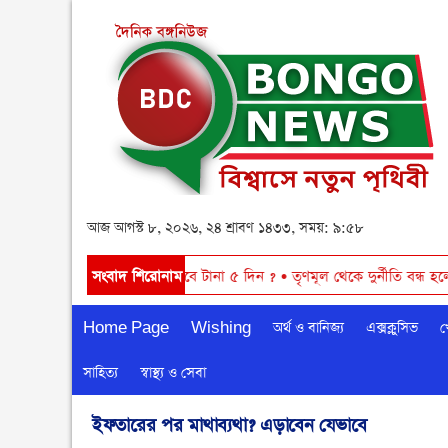
আজ আগস্ট ৮, ২০২৬, ২৪ শ্রাবণ ১৪৩৩, সময়: ৯:৫৮
ষ
•
আবারও বৃষ্টি ঝরবে টানা ৫ দিন ?
সংবাদ শিরোনাম
•
তৃণমূল থেকে দুর্নীতি বন্ধ হলে রাষ্ট্রীয় উ
Home Page
Wishing
অর্থ ও বানিজ্য
এক্সক্লুসিভ
খ
সাহিত্য
স্বাস্থ্য ও সেবা
ইফতারের পর মাথাব্যথা? এড়াবেন যেভাবে