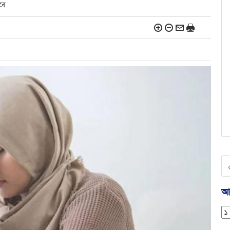
বে
আর