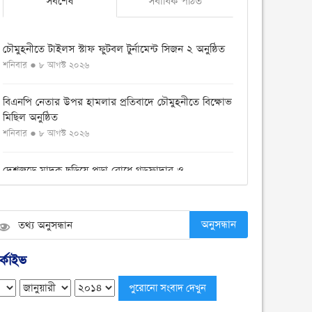
সর্বশেষ
সর্বাধিক পঠিত
চৌমুহনীতে টাইলস স্টাফ ফুটবল টুর্নামেন্ট সিজন ২ অনুষ্ঠিত
শনিবার ● ৮ আগস্ট ২০২৬
বিএনপি নেতার উপর হামলার প্রতিবাদে চৌমুহনীতে বিক্ষোভ
মিছিল অনুষ্ঠিত
শনিবার ● ৮ আগস্ট ২০২৬
দেশজুড়ে মাদক ছড়িয়ে পড়া রোধে গডফাদার ও
সহযোগীদের বিরুদ্ধে চূড়ান্ত অভিযান
শুক্রবার ● ৭ আগস্ট ২০২৬
অনুসন্ধান
চৌমুহনীতে ১২কেজি গাঁজা ও একটি সিএনজি সহ আটক ১
শুক্রবার ● ৭ আগস্ট ২০২৬
্কাইভ
চৌমুহনীতে সন্ত্রাসীদের গুলিতে হকার্স কাশেম ও ব্যবসায়ী
ইয়াছিন গুলিবিদ্ধ