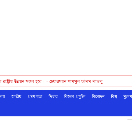
ন্নয়ন সম্ভব হবে । - চেয়ারম্যান শামসুল আলম লাভলু
েলা
জাতীয়
প্রথমপাতা
ফিচার
বিজ্ঞান-প্রযুক্তি
বিনোদন
বিশ্ব
মুক্ত