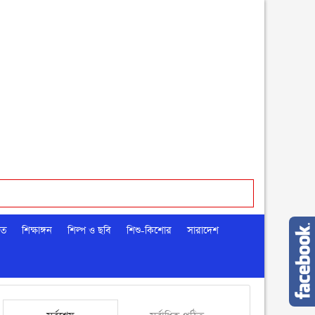
মত
শিক্ষাঙ্গন
শিল্প ও ছবি
শিশু-কিশোর
সারাদেশ