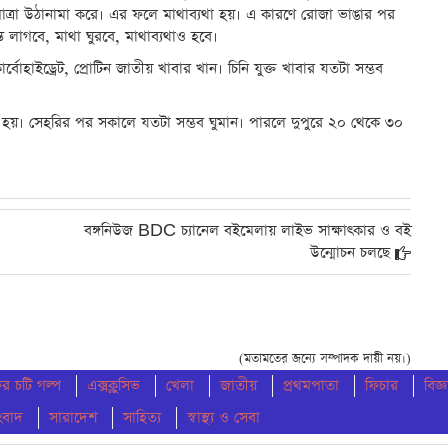
 মাত্রা উঠানামা করে। এর ফলে মাথাব্যথা হয়। এ কারণে রোজা ভাঙার পর
ন্ত লাগবে, মাথা ঘুরবে, মাথাব্যথাও হবে।
বোহাইড্রেট, প্রোটিন জাতীয় খাবার খান। চিনি যুক্ত খাবার যতটা সম্ভব
্যাহত হয়। সেহরির পর সকালে যতটা সম্ভব ঘুমান। পারলে দুপুরে ২০ থেকে ৩০
বঙ্গনিউজ BDC চ্যানেল বইমেলায় লাইভ সাক্ষাৎকার ও বই
উন্মোচন চলছে
(মতামতের জন্যে সম্পাদক দায়ী নয়।)
 চটি গল্প
এক্সক্লুসিভ
খেলা
জাতীয়
প্রথমপাতা
ফিচার
বিজ্ঞ
ংবাদ
সারাদেশ
সাহিত্য
স্বাস্থ্য ও সেবা