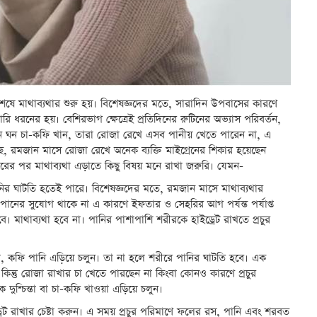
 মাথাব্যথার শুরু হয়। বিশেষজ্ঞদের মতে, সারাদিন উপবাসের কারণে
ি ধরনের হয়। বেশিরভাগ ক্ষেত্রেই প্রতিদিনের রুটিনের অভ্যাস পরিবর্তন,
নে ঘন ঘন চা-কফি খান, তারা রোজা রেখে এসব পানীয় খেতে পারেন না, এ
ে, রমজান মাসে রোজা রেখে অনেক ব্যক্তি মাইগ্রেনের শিকার হয়েছেন
ফতারের পর মাথাব্যথা এড়াতে কিছু বিষয় মনে রাখা জরুরি। যেমন-
ানির ঘাটতি হতেই পারে। বিশেষজ্ঞদের মতে, রমজান মাসে মাথাব্যথার
পানের সুযোগ থাকে না এ কারণে ইফতার ও সেহরির আগ পর্যন্ত পর্যাপ্ত
 মাথাব্যথা হবে না। পানির পাশাপাশি শরীরকে হাইড্রেট রাখতে প্রচুর
, কফি পানি এড়িয়ে চলুন। তা না হলে শরীরে পানির ঘাটতি হবে। এক
ে, কিন্তু রোজা রাখার চা খেতে পারছেন না কিংবা কোনও কারণে প্রচুর
দুশ্চিন্তা বা চা-কফি খাওয়া এড়িয়ে চলুন।
রেট রাখার চেষ্টা করুন। এ সময় প্রচুর পরিমাণে ফলের রস, পানি এবং শরবত