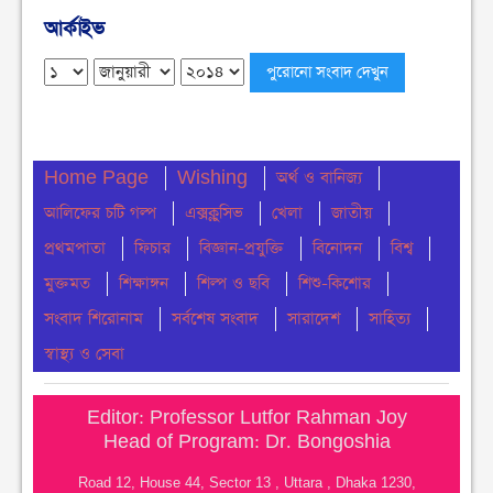
বুধবার ● ৫ আগস্ট ২০২৬
আর্কাইভ
চেয়ারম্যান পদে জনপ্রিয়তার শীর্ষে এম শহীদ
বুধবার ● ৫ আগস্ট ২০২৬
নোয়াখালীতে ডাকাতির ঘটনায় ৪ ডাকাত গ্রেফতার
Home Page
Wishing
অর্থ ও বানিজ্য
বুধবার ● ৫ আগস্ট ২০২৬
আলিফের চটি গল্প
এক্সক্লুসিভ
খেলা
জাতীয়
সংবিধান থেকে বাতিল হতে পারে শেখ মুজিবুর রহমানের
প্রথমপাতা
ফিচার
বিজ্ঞান-প্রযুক্তি
বিনোদন
বিশ্ব
‘জাতির পিতা’ স্বীকৃতি
মুক্তমত
শিক্ষাঙ্গন
শিল্প ও ছবি
শিশু-কিশোর
মঙ্গলবার ● ৪ আগস্ট ২০২৬
সংবাদ শিরোনাম
সর্বশেষ সংবাদ
সারাদেশ
সাহিত্য
ঢাকা কলেজে ছাত্রদল-শিবিরের সংঘর্ষ
স্বাস্থ্য ও সেবা
মঙ্গলবার ● ৪ আগস্ট ২০২৬
Editor: Professor Lutfor Rahman Joy
নোয়াখালীতে সি এন জি পাম্প গুলোতে গ্যাস সংকট
Head of Program: Dr. Bongoshia
মঙ্গলবার ● ৪ আগস্ট ২০২৬
Road 12, House 44, Sector 13 , Uttara , Dhaka 1230,