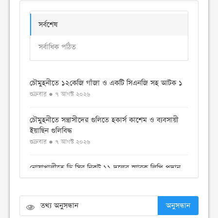
সর্বশেষ
সর্বাধিক পঠিত
চৌমুহনীতে ১২কেজি গাঁজা ও একটি সিএনজি সহ আটক ১
শুক্রবার ● ৭ আগস্ট ২০২৬
চৌমুহনীতে সন্ত্রাসীদের গুলিতে হকার্স কাশেম ও ব্যবসায়ী
ইয়াছিন গুলিবিদ্ধ
শুক্রবার ● ৭ আগস্ট ২০২৬
নোয়াখালীতে ডি সির নিকট ১১ দলের স্মারক লিপি প্রদান
বৃহস্পতিবার ● ৬ আগস্ট ২০২৬
বেগমগঞ্জে ১১ দলীয় ঐক্যের বিক্ষোভ সমাবেশ ও গণমিছিল
অনুসন্ধান
অনুষ্ঠিত