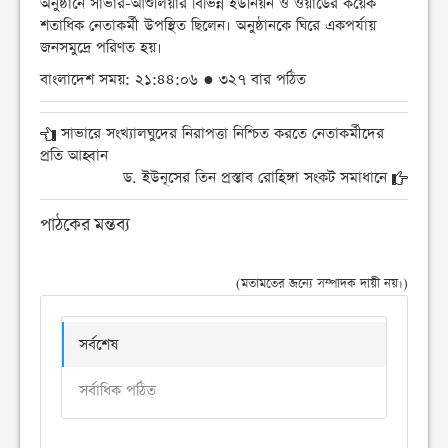
অনুষ্ঠানে সাভার-আশুলিয়ার বিভিন্ন ইউনিয়ন ও ওয়ার্ডের কয়েক
শতাধিক নেতাকর্মী উপস্থিত ছিলেন। অনুষ্ঠানকে ঘিরে একপর্যায়
জনসমুদ্রে পরিণত হয়।
বাংলাদেশ সময়: ২১:৪৪:০৬ ● ৩২৭ বার পঠিত
সাভারে সংখ্যালঘুদের নিরাপত্তা নিশ্চিত করতে নেতাকর্মীদের
প্রতি আহ্বান
ড. ইউনূসের তিন প্রস্তাব রোহিঙ্গা সংকট সমাধানে
পাঠকের মন্তব্য
(মতামতের জন্যে সম্পাদক দায়ী নয়।)
সর্বশেষ
সর্বাধিক পঠিত