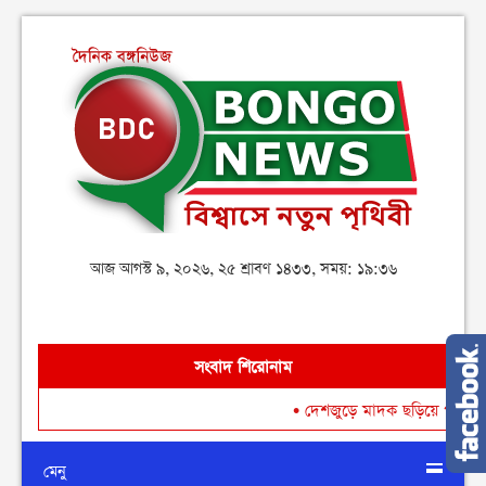
আজ আগস্ট ৯, ২০২৬, ২৫ শ্রাবণ ১৪৩৩, সময়: ১৯:৩৬
সংবাদ শিরোনাম
•
দেশজুড়ে মাদক ছড়িয়ে পড়া রোধে গডফ
মেনু