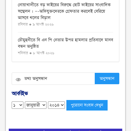
নোয়াখালীতে বড় ভাইয়ের বিরুদ্ধে ছোট ভাইয়ের সাংবাদিক
সম্মেলন । —-অভিযুক্তদেরকে গ্রেফতার করলেই বেরিয়ে
আসবে থলের বিড়াল
রবিবার ● ৯ আগস্ট ২০২৬
চৌমুহনীতে বি এন পি নেতার উপর হামলার প্রতিবাদে মানব
বন্ধন অনুষ্ঠিত
শনিবার ● ৮ আগস্ট ২০২৬
চৌমুহনীতে টাইলস স্টাফ ফুটবল টুর্নামেন্ট সিজন ২ অনুষ্ঠিত
শনিবার ● ৮ আগস্ট ২০২৬
অনুসন্ধান
বিএনপি নেতার উপর হামলার প্রতিবাদে চৌমুহনীতে
আর্কাইভ
বিক্ষোভ মিছিল অনুষ্ঠিত
শনিবার ● ৮ আগস্ট ২০২৬
দেশজুড়ে মাদক ছড়িয়ে পড়া রোধে গডফাদার ও
সহযোগীদের বিরুদ্ধে চূড়ান্ত অভিযান