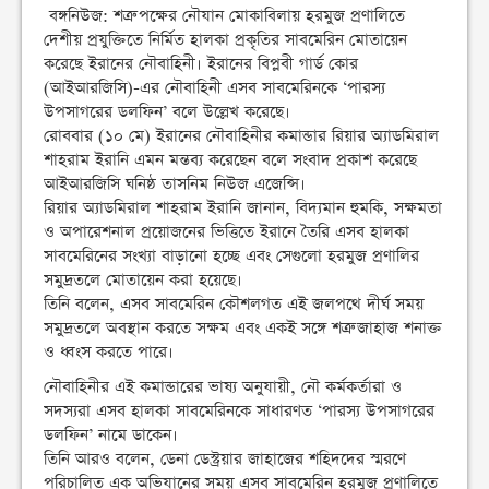
বঙ্গনিউজ: শত্রু পক্ষের নৌযান মোকাবিলায় হরমুজ প্রণালিতে
দেশীয় প্রযুক্তিতে নির্মিত হালকা প্রকৃতির সাবমেরিন মোতায়েন
করেছে ইরানের নৌবাহিনী। ইরানের বিপ্লবী গার্ড কোর
(আইআরজিসি)-এর নৌবাহিনী এসব সাবমেরিনকে ‘পারস্য
উপসাগরের ডলফিন’ বলে উল্লেখ করেছে।
রোববার (১০ মে) ইরানের নৌবাহিনীর কমান্ডার রিয়ার অ্যাডমিরাল
শাহরাম ইরানি এমন মন্তব্য করেছেন বলে সংবাদ প্রকাশ করেছে
আইআরজিসি ঘনিষ্ঠ তাসনিম নিউজ এজেন্সি।
রিয়ার অ্যাডমিরাল শাহরাম ইরানি জানান, বিদ্যমান হুমকি, সক্ষমতা
ও অপারেশনাল প্রয়োজনের ভিত্তিতে ইরানে তৈরি এসব হালকা
সাবমেরিনের সংখ্যা বাড়ানো হচ্ছে এবং সেগুলো হরমুজ প্রণালির
সমুদ্রতলে মোতায়েন করা হয়েছে।
তিনি বলেন, এসব সাবমেরিন কৌশলগত এই জলপথে দীর্ঘ সময়
সমুদ্রতলে অবস্থান করতে সক্ষম এবং একই সঙ্গে শত্রু জাহাজ শনাক্ত
ও ধ্বংস করতে পারে।
নৌবাহিনীর এই কমান্ডারের ভাষ্য অনুযায়ী, নৌ কর্মকর্তারা ও
সদস্যরা এসব হালকা সাবমেরিনকে সাধারণত ‘পারস্য উপসাগরের
ডলফিন’ নামে ডাকেন।
তিনি আরও বলেন, ডেনা ডেস্ট্রয়ার জাহাজের শহিদদের স্মরণে
পরিচালিত এক অভিযানের সময় এসব সাবমেরিন হরমুজ প্রণালিতে