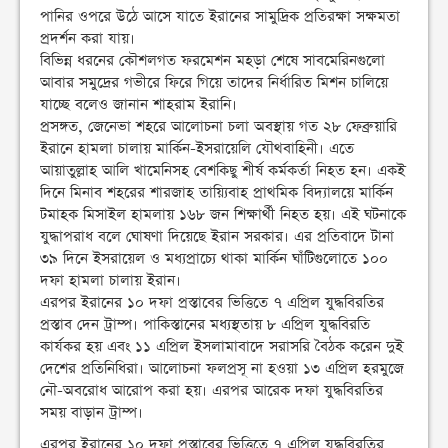
পানির ওপরে উঠে আসে যাতে ইরানের সামুদ্রিক প্রতিরক্ষা সক্ষমতা
প্রদর্শন করা যায়।
বিভিন্ন ধরনের কৌশলগত ফরমেশন মহড়া শেষে সাবমেরিনগুলো
আবার সমুদ্রের গভীরে ফিরে গিয়ে তাদের নির্ধারিত মিশন চালিয়ে
যাচ্ছে বলেও জানান শাহরাম ইরানি।
প্রসঙ্গত, জেনেভা শহরে আলোচনা চলা অবস্থায় গত ২৮ ফেব্রুয়ারি
ইরানে হামলা চালায় মার্কিন-ইসরায়েলি যৌথবাহিনী। এতে
আয়াতুল্লাহ আলি খামেনিসহ বেশকিছু শীর্ষ কর্মকর্তা নিহত হন। একই
দিনে মিনাব শহরের শারজাহ তায়্যিবাহ প্রাথমিক বিদ্যালয়ে মার্কিন
টমাহক মিসাইল হামলায় ১৬৮ জন শিক্ষার্থী নিহত হয়। এই ঘটনাকে
যুদ্ধাপরাধ বলে ঘোষণা দিয়েছে ইরান সরকার। এর প্রতিবাদে টানা
৩৯ দিনে ইসরায়েল ও মধ্যপ্রাচ্যে থাকা মার্কিন ঘাঁটিগুলোতে ১০০
দফা হামলা চালায় ইরান।
এরপর ইরানের ১০ দফা প্রস্তাবের ভিত্তিতে ৭ এপ্রিল যুদ্ধবিরতির
প্রস্তাব দেন ট্রাম্প। পাকিস্তানের মধ্যস্থতায় ৮ এপ্রিল যুদ্ধবিরতি
কার্যকর হয় এবং ১১ এপ্রিল ইসলামাবাদে সরাসরি বৈঠক করেন দুই
দেশের প্রতিনিধিরা। আলোচনা ফলপ্রসূ না হওয়া ১৩ এপ্রিল হরমুজে
নৌ-অবরোধ আরোপ করা হয়। এরপর আরেক দফা যুদ্ধবিরতির
সময় বাড়ান ট্রাম্প।
এরপর ইরানের ১০ দফা প্রস্তাবের ভিত্তিতে ৭ এপ্রিল যুদ্ধবিরতির