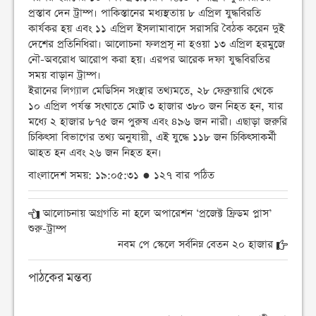
প্রস্তাব দেন ট্রাম্প। পাকিস্তানের মধ্যস্থতায় ৮ এপ্রিল যুদ্ধবিরতি
কার্যকর হয় এবং ১১ এপ্রিল ইসলামাবাদে সরাসরি বৈঠক করেন দুই
দেশের প্রতিনিধিরা। আলোচনা ফলপ্রসূ না হওয়া ১৩ এপ্রিল হরমুজে
নৌ-অবরোধ আরোপ করা হয়। এরপর আরেক দফা যুদ্ধবিরতির
সময় বাড়ান ট্রাম্প।
ইরানের লিগ্যাল মেডিসিন সংস্থার তথ্যমতে, ২৮ ফেব্রুয়ারি থেকে
১০ এপ্রিল পর্যন্ত সংঘাতে মোট ৩ হাজার ৩৮০ জন নিহত হন, যার
মধ্যে ২ হাজার ৮৭৫ জন পুরুষ এবং ৪৯৬ জন নারী। এছাড়া জরুরি
চিকিৎসা বিভাগের তথ্য অনুযায়ী, এই যুদ্ধে ১১৮ জন চিকিৎসাকর্মী
আহত হন এবং ২৬ জন নিহত হন।
বাংলাদেশ সময়: ১৯:০৫:৩১ ● ১২৭ বার পঠিত
আলোচনায় অগ্রগতি না হলে অপারেশন ‘প্রজেক্ট ফ্রিডম প্লাস’
শুরু-ট্রাম্প
নবম পে স্কেলে সর্বনিম্ন বেতন ২০ হাজার
পাঠকের মন্তব্য