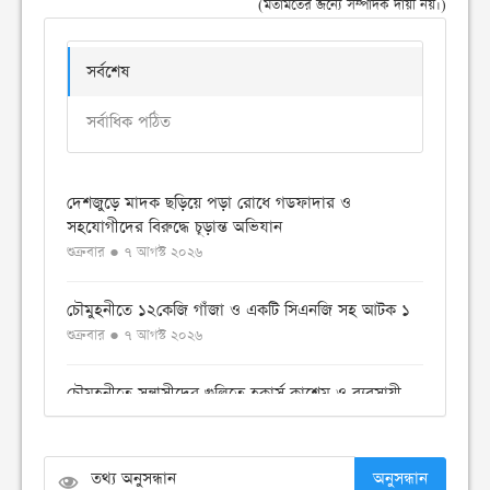
(মতামতের জন্যে সম্পাদক দায়ী নয়।)
সর্বশেষ
সর্বাধিক পঠিত
দেশজুড়ে মাদক ছড়িয়ে পড়া রোধে গডফাদার ও
সহযোগীদের বিরুদ্ধে চূড়ান্ত অভিযান
শুক্রবার ● ৭ আগস্ট ২০২৬
চৌমুহনীতে ১২কেজি গাঁজা ও একটি সিএনজি সহ আটক ১
শুক্রবার ● ৭ আগস্ট ২০২৬
চৌমুহনীতে সন্ত্রাসীদের গুলিতে হকার্স কাশেম ও ব্যবসায়ী
ইয়াছিন গুলিবিদ্ধ
শুক্রবার ● ৭ আগস্ট ২০২৬
অনুসন্ধান