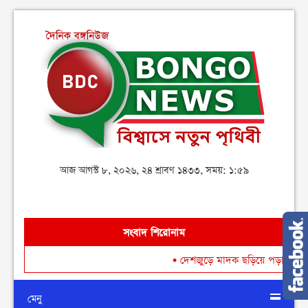
আজ আগস্ট ৮, ২০২৬, ২৪ শ্রাবণ ১৪৩৩, সময়: ১:৫৯
সংবাদ শিরোনাম
•
দেশজুড়ে মাদক ছড়িয়ে পড়া রোধে গডফাদার
মেনু