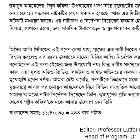
হুমায়ূন আহমেদের ‘জ্বিন কফিল’ উপন্যাসের গল্প নিয়ে যুক্তরাষ্ট্রের ড
নেয়া হয়েছে। গতকাল নাটকটির প্রথম মঞ্চায়ন হয়েছে। আজ এর দ্বিতীয় 
নাটকটি মঞ্চায়ন করবে। এর নাট্যরূপ ও নির্দেশনা দিয়েছেন ফরহাদ 
থ্রিলার, যেখানে রহস্য, ভয়, মানসিক টানাপোড়েন ও ফ্ল্যাশব্যাকের জট
মিসির আলি সিরিজের এই গল্পে দেখা যায়, গ্রামের এক নারী নিজের 
বিশ্বাস করলেও এর রহস্য উদ্ঘাটনে নামেন মিসির আলি। নির্দেশক 
বলেছিলেন এই গল্প স্টেজের জন্য উপযোগী নয়। কিন্তু দলীয় সদস্যদের 
কাজ। এটা মূলত অডিও-ভিডিও, লাইটস ও লাইভ অভিনয়ের সমন্বয়। এ
মুখোমুখি হবেন দর্শক। আমরা চেষ্টা করেছি, গল্পটিকে ভিন্নভাবে মঞ্চ
যুক্তরাষ্ট্রে আসার পর হুমায়ূন আহমেদকে নিয়ে বিভিন সাংস্কৃতিক
সামান্য’র মতো নাটক নির্দেশনা দিয়েছেন তিনি। হুমায়ূনের প্রতি ভালোবা
থেকেই ‘জ্বীন কফিল’কে মঞ্চে আনার উদ্যোগ নেন তিনি ।
বাংলাদেশ সময়: ১১:৪০:৩৬ ● ২৪৪ বার পঠিত
Editor: Professor Lutfo
Head of Program: Dr.