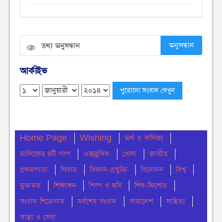
ব্রিকস শীর্ষ সম্মেলনে অংশ না নেওয়ার অনড় সিদ্ধান্ত নিয়েছে
বাংলাদেশ
সোমবার ● ১০ আগস্ট ২০২৬
অনুসন্ধান
বেগমগঞ্জে দুর্বৃত্তের হামলায় যুবদল সভাপতি গুলিবিদ্ধ
আর্কাইভ
রবিবার ● ৯ আগস্ট ২০২৬
রঙলেপা-( রঙে ভরা লেখক-পাঠক ফোরাম ),ভিতর বাহিরে
অন্তরে অন্তরেঃ পর্ব-৩৯: স্বপন চক্রবর্তী
রবিবার ● ৯ আগস্ট ২০২৬
Home Page
Wishing
অর্থ ও বানিজ্য
নোয়াখালীতে বড় ভাইয়ের বিরুদ্ধে ছোট ভাইয়ের সাংবাদিক
আলিফের চটি গল্প
এক্সক্লুসিভ
খেলা
জাতীয়
সম্মেলন । —-অভিযুক্তদেরকে গ্রেফতার করলেই বেরিয়ে
প্রথমপাতা
ফিচার
বিজ্ঞান-প্রযুক্তি
বিনোদন
বিশ্ব
আসবে থলের বিড়াল
মুক্তমত
শিক্ষাঙ্গন
শিল্প ও ছবি
শিশু-কিশোর
রবিবার ● ৯ আগস্ট ২০২৬
সংবাদ শিরোনাম
সর্বশেষ সংবাদ
সারাদেশ
সাহিত্য
চৌমুহনীতে বি এন পি নেতার উপর হামলার প্রতিবাদে মানব
স্বাস্থ্য ও সেবা