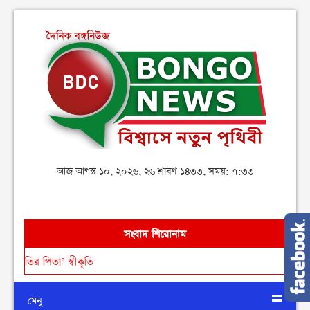
আজ আগস্ট ১০, ২০২৬, ২৬ শ্রাবণ ১৪৩৩, সময়: ৭:৩৩
সংবাদ শিরোনাম
পিতা’ স্বীকৃতি
মেনু