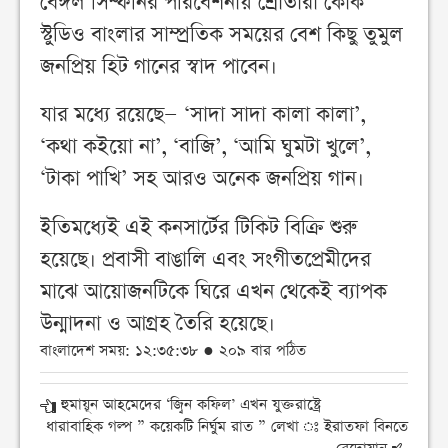
বেঙ্গল সিম্ফনির পরিবেশনায় শ্রোতারা কোক
স্টুডিও বাংলার সাম্প্রতিক সময়ের বেশ কিছু তুমুল
জনপ্রিয় হিট গানের স্বাদ পাবেন।
যার মধ্যে রয়েছে— ‘সাদা সাদা কালা কালা’,
‘কথা কইয়ো না’, ‘বাজি’, ‘আমি ঘুমটা খুলে’,
‘টাকা পাখি’ সহ আরও অনেক জনপ্রিয় গান।
ইতিমধ্যেই এই কনসার্টের টিকিট বিক্রি শুরু
হয়েছে। প্রবাসী বাঙালি এবং সংগীতপ্রেমীদের
মাঝে আয়োজনটিকে ঘিরে এখন থেকেই ব্যাপক
উন্মাদনা ও আগ্রহ তৈরি হয়েছে।
বাংলাদেশ সময়: ১২:৩৫:৩৮ ● ২০৯ বার পঠিত
হুমায়ূন আহমেদের ‘জ্বিন কফিল’ এখন যুক্তরাষ্ট্রে
ধারাবাহিক গল্প ” কয়েকটি নির্ঘুম রাত ” লেখা ঃ ইরাতফা বিনতে