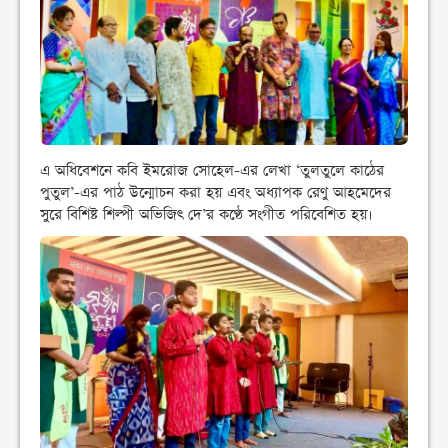
এ অধিবেশনে কবি ইমরোজ সোহেল-এর লেখা ‘তুলতুলে কাঠের
পুতুল’-এর পাঠ উন্মোচন করা হয় এবং অধ্যাপক রেণু আহমেদের
সুরে বিশিষ্ট শিল্পী অভিজিৎ দে’র কণ্ঠে সংগীত পরিবেশিত হয়।