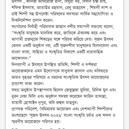
উৎপল , কানিজ আফরোজ রীনা, বিধুরা ধর, বিধান চন্দ্র রায়,
শফিক ইসলাম, আতাউর রহমান, রেনু আহমেদ , শিমলী দাশ ও
রাই শিল্পী সহ উপদেষ্টা পরিষদের সদস্যরা সার্বিক সহযোগিতা ও
দিকনির্দেশনা প্রদান করেন।
সংগঠনের নির্বাহী পরিচালক জাহান বশীর সমাপনী বক্তব্যে বলেন,
“সংস্কৃতি মানুষকে মানবিক করে, জাতিকে ঐক্যবদ্ধ করে এবং
আগামী প্রজন্মকে শিকড়ের সঙ্গে পরিচয় করিয়ে দেয়। সৃজন উৎসব
কেবল একটি অনুষ্ঠান নয়; এটি সৃজনশীল মানুষদের মিলনমেলা এবং
বাংলা ভাষা, সাহিত্য ও সংস্কৃতির বিকাশে একটি ধারাবাহিক
আন্দোলন।”
দিনব্যাপী এ উৎসবে উপস্থিত অতিথি, শিল্পী ও দর্শকরা
আয়োজকদের এমন উদ্যোগকে সাধুবাদ জানান এবং ভবিষ্যতে
আরও বৃহত্তর পরিসরে এ ধরনের সাংস্কৃতিক উৎসব আয়োজনের
প্রত্যাশা ব্যক্ত করেন।
সমগ্র অনুষ্ঠান উপস্থাপনায় ছিলেন জেবুন্নেছা মুনিয়া, রিনিক মুন এবং
নুরন নেছা মিলি এবং অনুষ্ঠান সমন্বয় করেছেন ফারিন তামান্না,
মায়াবী হোসাইন নূপুর, কবি রুহুল মাহবুব।
প্রাণবন্ত পরিবেশ, বৈচিত্র্যময় আয়োজন এবং দেশব্যাপী শিল্পীদের
অংশগ্রহণে ‘সৃজন উৎসব-২০২৬’ বাংলা সংস্কৃতি চর্চার এক সফল ও
স্মরণীয় আয়োজনে পরিণত হয়।