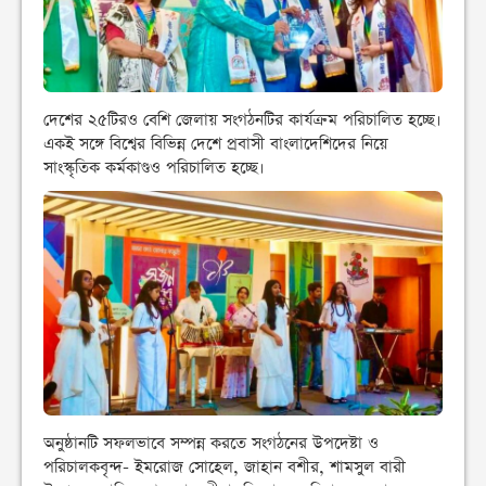
দেশের ২৫টিরও বেশি জেলায় সংগঠনটির কার্যক্রম পরিচালিত হচ্ছে।
একই সঙ্গে বিশ্বের বিভিন্ন দেশে প্রবাসী বাংলাদেশিদের নিয়ে
সাংস্কৃতিক কর্মকাণ্ডও পরিচালিত হচ্ছে।
অনুষ্ঠানটি সফলভাবে সম্পন্ন করতে সংগঠনের উপদেষ্টা ও
পরিচালকবৃন্দ- ইমরোজ সোহেল, জাহান বশীর, শামসুল বারী