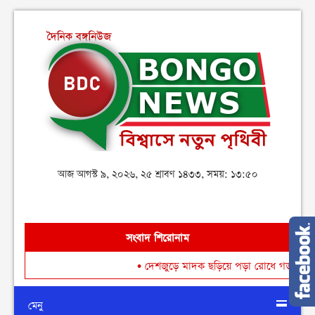
আজ আগস্ট ৯, ২০২৬, ২৫ শ্রাবণ ১৪৩৩, সময়: ১৩:৫০
সংবাদ শিরোনাম
•
দেশজুড়ে মাদক ছড়িয়ে পড়া রোধে গডফাদার ও সহযোগীদের বি
মেনু