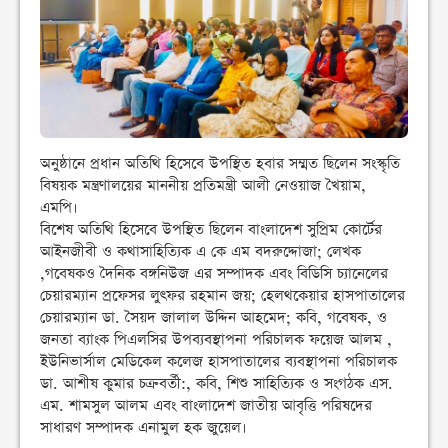
অনুষ্ঠানে প্রধান অতিথি হিসেবে উপস্থিত হবার সম্মত ছিলেন সংস্কৃতি
বিষয়ক মন্ত্রণালয়ের মাননীয় প্রতিমন্ত্রী আলী নেওয়াজ খৈয়াম,
এমপি।
বিশেষ অতিথি হিসেবে উপস্থিত ছিলেন বাংলাদেশ সুপ্রিম কোর্টের
আইনজীবী ও কথাসাহিত্যিক এ কে এম বদরুদ্দোজা; লেখক
,গবেষকও দৈনিক বঙ্গনিউজ এর সম্পাদক এবং বিডিসি চ্যানেলের
চেয়ারম্যান প্রফেসর লুৎফর রহমান জয়; হেলথকেয়ার হাসপাতালের
চেয়ারম্যান ডা. সৈয়দ জালাল উদ্দিন আহমেদ; কবি, গবেষক, ও
জনতা ব্যাংক পিএলসির উপব্যবস্থাপনা পরিচালক ফয়েজ আলম ,
ইউনিভার্সাল মেডিকেল কলেজ হাসপাতালের ব্যবস্থাপনা পরিচালক
ডা. আশীষ কুমার চক্রবর্তী:, কবি, শিশু সাহিত্যিক ও সংগঠক এস.
এম. শামসুল আলম এবং বাংলাদেশ জাতীয় আবৃত্তি পরিষদের
সাধারণ সম্পাদক এনামুল হক জুয়েল।