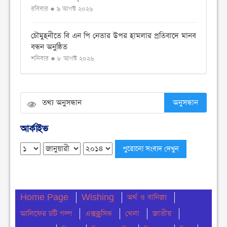
রবিবার ● ৯ আগস্ট ২০২৬
চৌমুহনীতে বি এন পি নেতার উপর হামলার প্রতিবাদে মানব
বন্ধন অনুষ্ঠিত
শনিবার ● ৮ আগস্ট ২০২৬
চৌমুহনীতে টাইলস স্টাফ ফুটবল টুর্নামেন্ট সিজন ২ অনুষ্ঠিত
শনিবার ● ৮ আগস্ট ২০২৬
অনুসন্ধান
বিএনপি নেতার উপর হামলার প্রতিবাদে চৌমুহনীতে
আর্কাইভ
বিক্ষোভ মিছিল অনুষ্ঠিত
শনিবার ● ৮ আগস্ট ২০২৬
দেশজুড়ে মাদক ছড়িয়ে পড়া রোধে গডফাদার ও
সহযোগীদের বিরুদ্ধে চূড়ান্ত অভিযান
Home Page
শুক্রবার ● ৭ আগস্ট ২০২৬
Wishing
অর্থ ও বানিজ্য
আলিফের চটি গল্প
এক্সক্লুসিভ
খেলা
জাতীয়
চৌমুহনীতে ১২কেজি গাঁজা ও একটি সিএনজি সহ আটক ১