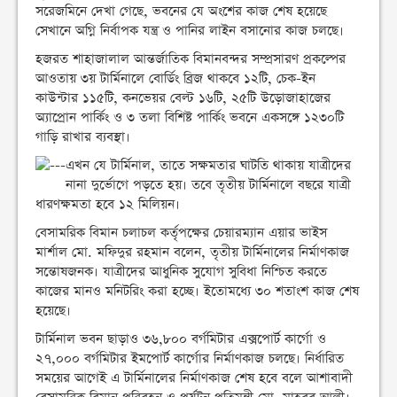
সরেজমিনে দেখা গেছে, ভবনের যে অংশের কাজ শেষ হয়েছে
সেখানে অগ্নি নির্বাপক যন্ত্র ও পানির লাইন বসানোর কাজ চলছে।
হজরত শাহাজালাল আন্তর্জাতিক বিমানবন্দর সম্প্রসারণ প্রকল্পের
আওতায় ৩য় টার্মিনালে বোর্ডিং ব্রিজ থাকবে ১২টি, চেক-ইন
কাউন্টার ১১৫টি, কনভেয়র বেল্ট ১৬টি, ২৫টি উড়োজাহাজের
অ্যাপ্রোন পার্কিং ও ৩ তলা বিশিষ্ট পার্কিং ভবনে একসঙ্গে ১২৩০টি
গাড়ি রাখার ব্যবস্থা।
এখন যে টার্মিনাল, তাতে সক্ষমতার ঘাটতি থাকায় যাত্রীদের
নানা দুর্ভোগে পড়তে হয়। তবে তৃতীয় টার্মিনালে বছরে যাত্রী
ধারণক্ষমতা হবে ১২ মিলিয়ন।
বেসামরিক বিমান চলাচল কর্তৃপক্ষের চেয়ারম্যান এয়ার ভাইস
মার্শাল মো. মফিদুর রহমান বলেন, তৃতীয় টার্মিনালের নির্মাণকাজ
সন্তোষজনক। যাত্রীদের আধুনিক সুযোগ সুবিধা নিশ্চিত করতে
কাজের মানও মনিটরিং করা হচ্ছে। ইতোমধ্যে ৩০ শতাংশ কাজ শেষ
হয়েছে।
টার্মিনাল ভবন ছাড়াও ৩৬,৮০০ বর্গমিটার এক্সপোর্ট কার্গো ও
২৭,০০০ বর্গমিটার ইমপোর্ট কার্গোর নির্মাণকাজ চলছে। নির্ধারিত
সময়ের আগেই এ টার্মিনালের নির্মাণকাজ শেষ হবে বলে আশাবাদী