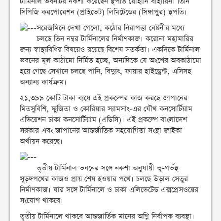
টার্মিনাল ভবনটির নকশা করেছেন স্থপতি রোহানি বাহারিন। তিনি
সিপিজি করপোরেশন (প্রাইভেট) লিমিটেডের (সিঙ্গাপুর) স্থপতি।
সরেজমিনে দেখা গেলো, কঠোর নিরাপত্তা বেষ্টনীর মধ্যে
চলছে তিন নম্বর টার্মিনালের নির্মাণকাজ। করোনা মহামারির
জন্য স্বাস্থ্যবিধির বিষয়েও রয়েছে বিশেষ সতর্কতা। একদিকে টার্মিনাল
ভবনের মূল কাঠামো নির্মিত হচ্ছে, অন্যদিকে যে অংশের অবকাঠামো
হয়ে গেছে সেখানে চলছে পানি, বিদ্যুৎ, ফায়ার হাইড্রেন্ট, এসিসহ
অন্যান্য কার্যক্রম।
২১,৩৯৯ কোটি টাকা ব্যয়ে এই প্রকল্পের কাজ করছে জাপানের
মিতসুবিশি, ফুজিতা ও কোরিয়ার স্যামসাং-এর যৌথ কনসোর্টিয়াম
এভিয়েশন ঢাকা কনসোর্টিয়াম (এডিসি)। এই প্রকল্পে বাংলাদেশ
সরকার এবং জাপানের আন্তর্জাতিক সহযোগিতা সংস্থা জাইকা
অর্থায়ন করেছে।
তৃতীয় টার্মিনাল ভবনের সঙ্গে নকশা অনুযায়ী ভূ-গর্ভস্থ
সূড়ঙ্গপথের কাজও প্রায় শেষ হওয়ার পথে। চলছে উড়াল সেতুর
নির্মাণকাজ। যার সঙ্গে টার্মিনালে ও ঢাকা এলিভেটেড এক্সপ্রেসওয়ের
সংযোগ থাকবে।
তৃতীয় টার্মিনালে থাকবে আন্তজার্তিক মানের অগ্নি নির্বাপক ব্যবস্থা।