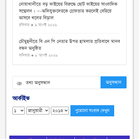
নোয়াখালীতে বড় ভাইয়ের বিরুদ্ধে ছোট ভাইয়ের সাংবাদিক
সম্মেলন । —-অভিযুক্তদেরকে গ্রেফতার করলেই বেরিয়ে
আসবে থলের বিড়াল
রবিবার ● ৯ আগস্ট ২০২৬
চৌমুহনীতে বি এন পি নেতার উপর হামলার প্রতিবাদে মানব
বন্ধন অনুষ্ঠিত
শনিবার ● ৮ আগস্ট ২০২৬
চৌমুহনীতে টাইলস স্টাফ ফুটবল টুর্নামেন্ট সিজন ২ অনুষ্ঠিত
শনিবার ● ৮ আগস্ট ২০২৬
অনুসন্ধান
বিএনপি নেতার উপর হামলার প্রতিবাদে চৌমুহনীতে
আর্কাইভ
বিক্ষোভ মিছিল অনুষ্ঠিত
শনিবার ● ৮ আগস্ট ২০২৬
দেশজুড়ে মাদক ছড়িয়ে পড়া রোধে গডফাদার ও
সহযোগীদের বিরুদ্ধে চূড়ান্ত অভিযান