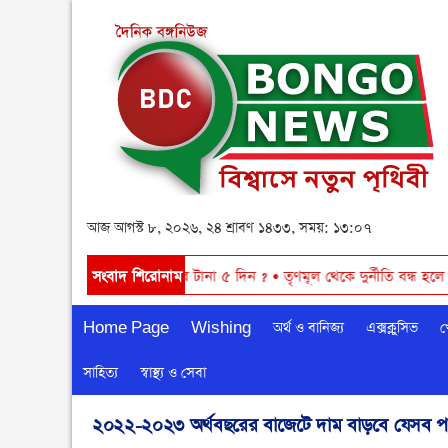
আজ আগস্ট ৮, ২০২৬, ২৪ শ্রাবণ ১৪৩৩, সময়: ১৩:০৭
র্ষ
•
আবারও বৃষ্টি ঝরবে টানা ৫ দিন ?
সংবাদ শিরোনাম
•
তৃণমূল থেকে দুর্নীতি বন্ধ হলে রাষ্ট্রীয
Home Page
Wishing
অর্থ ও বানিজ্য
এক্সক্লুসিভ
খ
সাহিত্য
স্বাস্থ্য ও সেবা
২০২২-২০২৩ অর্থবছরের বাজেটে দাম বাড়বে যেসব পণ