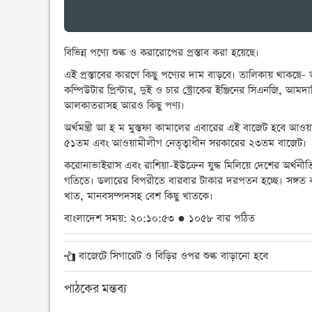
বিভিন্ন পণ্যে শুল্ক ও করারোপের প্রস্তাব করা হয়েছে।
এই প্রস্তাবের কারণে কিছু পণ্যের দাম বাড়বে। তালিকায় থাকছ
কম্পিউটার প্রিন্টার, দুই ও চার স্ট্রোকের ইঞ্জিনের সিএনজি, আ
আলকাতরাসহ আরও কিছু পণ্য।
অর্থমন্ত্রী আ হ ম মুস্তফা কামালের এবারের এই বাজেট হবে আও
৫১তম এবং আওয়ামীলীগ নেতৃত্বাধীন সরকারের ২৩তম বাজেট।
করোনাভাইরাস এবং রাশিয়া-ইউক্রেন যুদ্ধ মিলিয়ে দেশের অর্থনীত
গতিতে। ডলারের বিপরীতে বারবার টাকার দরপতন হচ্ছে। সঙ্গত কারণে
খাত, মানবসম্পদসহ বেশ কিছু খাতকে।
বাংলাদেশ সময়: ২০:১০:৫৩ ● ১০৫৮ বার পঠিত
বাজেটে সিগারেট ও বিড়ির ওপর শুল্ক বাড়ানো হবে
পাঠকের মন্তব্য