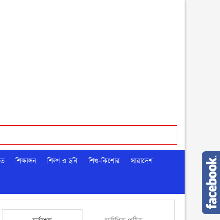
মত
শিক্ষাঙ্গন
শিল্প ও ছবি
শিশু-কিশোর
সারাদেশ