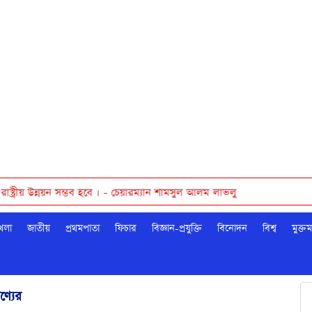
় উন্নয়ন সম্ভব হবে । - চেয়ারম্যান শামসুল আলম লাভলু
েলা
জাতীয়
প্রথমপাতা
ফিচার
বিজ্ঞান-প্রযুক্তি
বিনোদন
বিশ্ব
মুক্ত
্যের