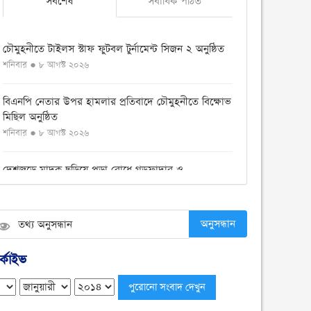
সর্বশেষ
সর্বাধিক পঠিত
চৌমুহনীতে টাইলস স্টাফ ফুটবল টুর্নামেন্ট সিজন ২ অনুষ্ঠিত
শনিবার ● ৮ আগস্ট ২০২৬
বিএনপি নেতার উপর হামলার প্রতিবাদে চৌমুহনীতে বিক্ষোভ
মিছিল অনুষ্ঠিত
শনিবার ● ৮ আগস্ট ২০২৬
দেশজুড়ে মাদক ছড়িয়ে পড়া রোধে গডফাদার ও
সহযোগীদের বিরুদ্ধে চূড়ান্ত অভিযান
শুক্রবার ● ৭ আগস্ট ২০২৬
অনুসন্ধান
চৌমুহনীতে ১২কেজি গাঁজা ও একটি সিএনজি সহ আটক ১
শুক্রবার ● ৭ আগস্ট ২০২৬
্কাইভ
চৌমুহনীতে সন্ত্রাসীদের গুলিতে হকার্স কাশেম ও ব্যবসায়ী
ইয়াছিন গুলিবিদ্ধ