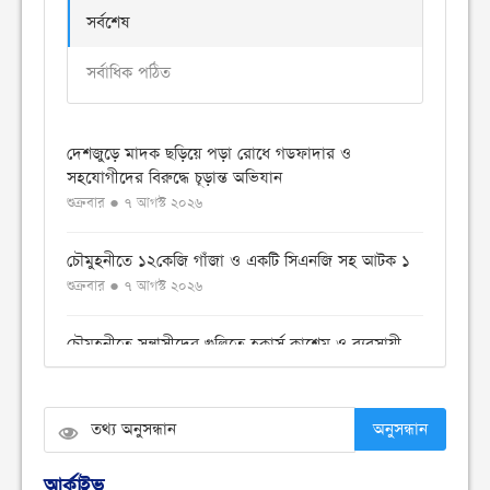
সর্বশেষ
সর্বাধিক পঠিত
দেশজুড়ে মাদক ছড়িয়ে পড়া রোধে গডফাদার ও
সহযোগীদের বিরুদ্ধে চূড়ান্ত অভিযান
শুক্রবার ● ৭ আগস্ট ২০২৬
চৌমুহনীতে ১২কেজি গাঁজা ও একটি সিএনজি সহ আটক ১
শুক্রবার ● ৭ আগস্ট ২০২৬
চৌমুহনীতে সন্ত্রাসীদের গুলিতে হকার্স কাশেম ও ব্যবসায়ী
ইয়াছিন গুলিবিদ্ধ
শুক্রবার ● ৭ আগস্ট ২০২৬
অনুসন্ধান
নোয়াখালীতে ডি সির নিকট ১১ দলের স্মারক লিপি প্রদান
বৃহস্পতিবার ● ৬ আগস্ট ২০২৬
আর্কাইভ