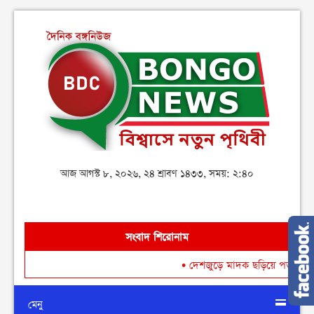
আজ আগস্ট ৮, ২০২৬, ২৪ শ্রাবণ ১৪৩৩, সময়: ২:৪০
সংবাদ শিরোনাম
•
দেশজুড়ে মাদক ছড়িয়ে পড়া রোধে গডফাদ
মেনু