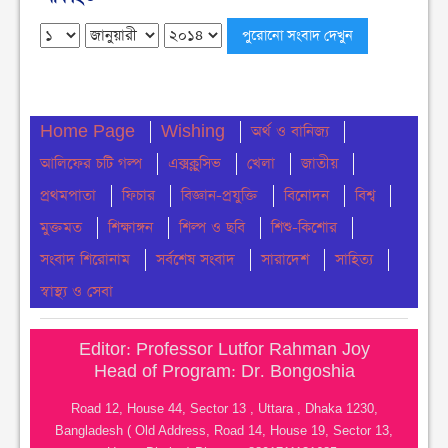
বেগমগঞ্জে ১১ দলীয় ঐক্যের বিক্ষোভ সমাবেশ ও গণমিছিল
অনুষ্ঠিত
বুধবার ● ৫ আগস্ট ২০২৬
Home Page
Wishing
অর্থ ও বানিজ্য
চেয়ারম্যান পদে জনপ্রিয়তার শীর্ষে এম শহীদ
আলিফের চটি গল্প
বুধবার ● ৫ আগস্ট ২০২৬
এক্সক্লুসিভ
খেলা
জাতীয়
প্রথমপাতা
ফিচার
বিজ্ঞান-প্রযুক্তি
বিনোদন
বিশ্ব
নোয়াখালীতে ডাকাতির ঘটনায় ৪ ডাকাত গ্রেফতার
মুক্তমত
শিক্ষাঙ্গন
শিল্প ও ছবি
শিশু-কিশোর
বুধবার ● ৫ আগস্ট ২০২৬
সংবাদ শিরোনাম
সর্বশেষ সংবাদ
সারাদেশ
সাহিত্য
সংবিধান থেকে বাতিল হতে পারে শেখ মুজিবুর রহমানের
স্বাস্থ্য ও সেবা
‘জাতির পিতা’ স্বীকৃতি
মঙ্গলবার ● ৪ আগস্ট ২০২৬
Editor: Professor Lutfor Rahman Joy
Head of Program: Dr. Bongoshia
ঢাকা কলেজে ছাত্রদল-শিবিরের সংঘর্ষ
Road 12, House 44, Sector 13 , Uttara , Dhaka 1230,
মঙ্গলবার ● ৪ আগস্ট ২০২৬
Bangladesh ( Old Address, Road 14, House 19, Sector 13,