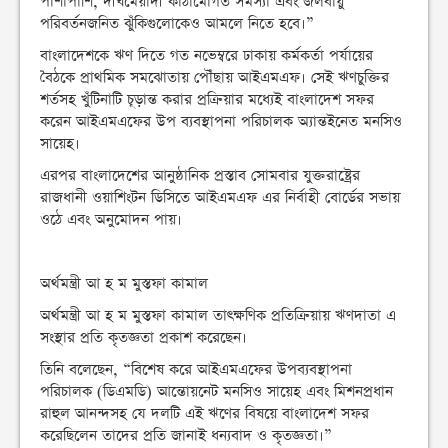
পাশাপাশি, দীর্ঘমেয়াদী কাঠামোগত সমস্যা এবং জলবায়ু
পরিবর্তনজনিত ঝুঁকিগুলোকেও আমলে নিতে হবে।”
বাংলাদেশকে ঋণ দিতে গত নভেম্বরে ঢাকায় কর্মকর্তা পর্যায়ের
বৈঠকে প্রাথমিক সমঝোতায় পৌঁছায় আইএমএফ। সেই ঋণচুক্তির
শর্তসহ খুঁটিনাটি চূড়ান্ত করার প্রক্রিয়ার মধ্যেই বাংলাদেশ সফর
করেন আইএমএফের উপ ব্যবস্থাপনা পরিচালক অ্যান্তইনেত মনসিও
সায়েহ।
এরপর বাংলাদেশের আনুষ্ঠানিক প্রস্তাব সোমবার যুক্তরাষ্ট্রের
রাজধানী ওয়াশিংটন ডিসিতে আইএমএফ এর নির্বাহী বোর্ডের সভায়
ওঠে এবং অনুমোদন পায়।
অর্থমন্ত্রী আ হ ম মুস্তফা কামাল
অর্থমন্ত্রী আ হ ম মুস্তফা কামাল তাৎক্ষণিক প্রতিক্রিয়ায় ঋণদাতা এ
সংস্থার প্রতি কৃতজ্ঞতা প্রকাশ করেছেন।
তিনি বলেছেন, “বিশেষ করে আইএমএফের উপব্যবস্থাপনা
পরিচালক (ডিএমডি) আন্তোয়নেট মনসিও সায়েহ এবং মিশনপ্রধান
রাহুল আনন্দসহ যে দলটি এই ঋণের বিষয়ে বাংলাদেশ সফর
করেছিলেন তাদের প্রতি জানাই ধন্যবাদ ও কৃতজ্ঞতা।”