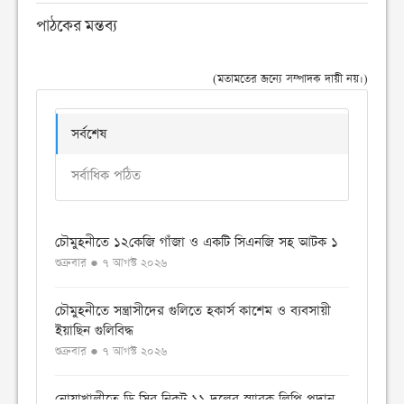
পাঠকের মন্তব্য
(মতামতের জন্যে সম্পাদক দায়ী নয়।)
সর্বশেষ
সর্বাধিক পঠিত
চৌমুহনীতে ১২কেজি গাঁজা ও একটি সিএনজি সহ আটক ১
শুক্রবার ● ৭ আগস্ট ২০২৬
চৌমুহনীতে সন্ত্রাসীদের গুলিতে হকার্স কাশেম ও ব্যবসায়ী
ইয়াছিন গুলিবিদ্ধ
শুক্রবার ● ৭ আগস্ট ২০২৬
নোয়াখালীতে ডি সির নিকট ১১ দলের স্মারক লিপি প্রদান