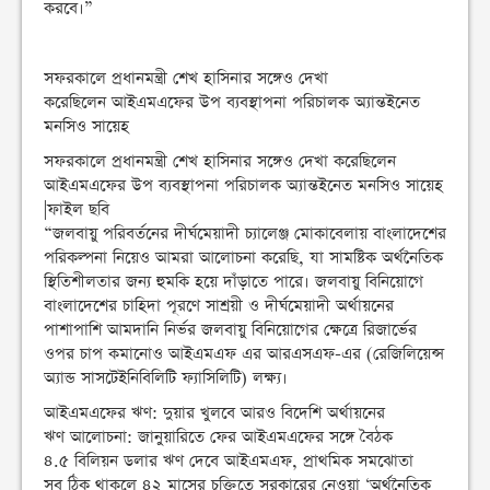
করবে।”
সফরকালে প্রধানমন্ত্রী শেখ হাসিনার সঙ্গেও দেখা
করেছিলেন আইএমএফের উপ ব্যবস্থাপনা পরিচালক অ্যান্তইনেত
মনসিও সায়েহ
সফরকালে প্রধানমন্ত্রী শেখ হাসিনার সঙ্গেও দেখা করেছিলেন
আইএমএফের উপ ব্যবস্থাপনা পরিচালক অ্যান্তইনেত মনসিও সায়েহ
|ফাইল ছবি
“জলবায়ু পরিবর্তনের দীর্ঘমেয়াদী চ্যালেঞ্জ মোকাবেলায় বাংলাদেশের
পরিকল্পনা নিয়েও আমরা আলোচনা করেছি, যা সামষ্টিক অর্থনৈতিক
স্থিতিশীলতার জন্য হুমকি হয়ে দাঁড়াতে পারে। জলবায়ু বিনিয়োগে
বাংলাদেশের চাহিদা পূরণে সাশ্রয়ী ও দীর্ঘমেয়াদী অর্থায়নের
পাশাপাশি আমদানি নির্ভর জলবায়ু বিনিয়োগের ক্ষেত্রে রিজার্ভের
ওপর চাপ কমানোও আইএমএফ এর আরএসএফ-এর (রেজিলিয়েন্স
অ্যান্ড সাসটেইনিবিলিটি ফ্যাসিলিটি) লক্ষ্য।
আইএমএফের ঋণ: দুয়ার খুলবে আরও বিদেশি অর্থায়নের
ঋণ আলোচনা: জানুয়ারিতে ফের আইএমএফের সঙ্গে বৈঠক
৪.৫ বিলিয়ন ডলার ঋণ দেবে আইএমএফ, প্রাথমিক সমঝোতা
সব ঠিক থাকলে ৪২ মাসের চুক্তিতে সরকারের নেওয়া ‘অর্থনৈতিক