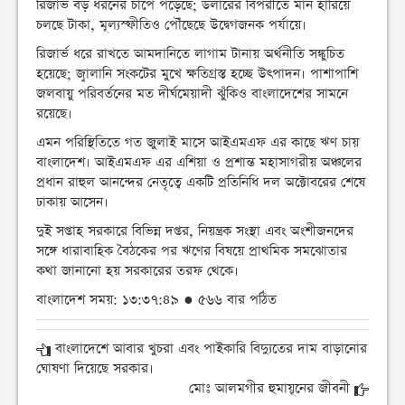
রিজার্ভ বড় ধরনের চাপে পড়েছে; ডলারের বিপরীতে মান হারিয়ে
চলছে টাকা, মূল্যস্ফীতিও পৌঁছেছে উদ্বেগজনক পর্যায়ে।
রিজার্ভ ধরে রাখতে আমদানিতে লাগাম টানায় অর্থনীতি সঙ্কুচিত
হয়েছে; জ্বালানি সংকটের মুখে ক্ষতিগ্রস্ত হচ্ছে উৎপাদন। পাশাপাশি
জলবায়ু পরিবর্তনের মত দীর্ঘমেয়াদী ঝুঁকিও বাংলাদেশের সামনে
রয়েছে।
এমন পরিস্থিতিতে গত জুলাই মাসে আইএমএফ এর কাছে ঋণ চায়
বাংলাদেশ। আইএমএফ এর এশিয়া ও প্রশান্ত মহাসাগরীয় অঞ্চলের
প্রধান রাহুল আনন্দের নেতৃত্বে একটি প্রতিনিধি দল অক্টোবরের শেষে
ঢাকায় আসেন।
দুই সপ্তাহ সরকারে বিভিন্ন দপ্তর, নিয়ন্ত্রক সংস্থা এবং অংশীজনদের
সঙ্গে ধারাবাহিক বৈঠকের পর ঋণের বিষয়ে প্রাথমিক সমঝোতার
কথা জানানো হয় সরকারের তরফ থেকে।
বাংলাদেশ সময়: ১৩:৩৭:৪৯ ● ৫৬৬ বার পঠিত
বাংলাদেশে আবার খুচরা এবং পাইকারি বিদ্যুতের দাম বাড়ানোর
ঘোষণা দিয়েছে সরকার।
মোঃ আলমগীর হুমায়ূনের জীবনী