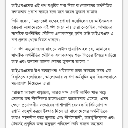
আইএমএফের এই ঋণ মঞ্জুরির মধ্য দিয়ে বাংলাদেশের অর্থনীতির
সক্ষমতার প্রকাশ ঘটেছে বলে মনে করেন মুস্তফা কামাল।
তিনি বলেন, “অনেকেই সন্দেহ পোষণ করেছিলেন যে আইএমএফ
হয়তবা আমাদেরকে এই ঋণ দেবে না। তারা ভেবেছিল, আমাদের
সামষ্টিক অর্থনীতির মৌলিক এলাকাসমূহ দুর্বল তাই আইএমএফ এ
ঋণ প্রদান থেকে বিরত থাকবে।
“এ ঋণ অনুমোদনের মাধ্যমে এটাও প্রমাণিত হল যে, আমাদের
সামষ্টিক অর্থনীতির মৌলিক এলাকাসমূহ শক্ত ভিতের উপরে দাড়িয়ে
আছ এবং অন্যান্য অনেক দেশের তুলনায় ভালো।”
আইএমএফের উপ ব্যবস্থাপনা পরিচালক ঢাকা সফরের সময় এক
বিবৃতিতে বলেছিলেন, আলোচনায় এ ঋণ কর্মসূচির মূল বিষয়গুলোতে
মনোযোগ দিয়েছেন তারা।
“রাজস্ব আহরণ বাড়ানো, আরও দক্ষ একটি আর্থিক খাত গড়ে
তোলার মত দীর্ঘদিনের চালেঞ্জগুলো আলোচনায় এসেছে। এসব
ক্ষেত্রে প্রয়োজনীয় সংস্কারের পাশাপাশি বেসরকারি বিনিয়োগ ও
রপ্তানি বহুমুখীকরণে উৎসাহ দিলে তা বাংলাদেশের অর্থনীতিকে
আরও সহনশীল করে তুলতে এবং দীর্ঘমেয়াদী, অন্তর্ভুক্তিমূলক এবং
টেকসই প্রবৃদ্ধির জন্য অনুকূল পরিবেশ তৈরি করতে সহায়তা