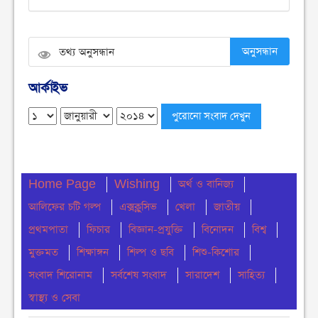
বৃহস্পতিবার ● ৬ আগস্ট ২০২৬
বেগমগঞ্জে ১১ দলীয় ঐক্যের বিক্ষোভ সমাবেশ ও গণমিছিল
অনুসন্ধান
অনুষ্ঠিত
বুধবার ● ৫ আগস্ট ২০২৬
আর্কাইভ
চেয়ারম্যান পদে জনপ্রিয়তার শীর্ষে এম শহীদ
বুধবার ● ৫ আগস্ট ২০২৬
নোয়াখালীতে ডাকাতির ঘটনায় ৪ ডাকাত গ্রেফতার
Home Page
Wishing
অর্থ ও বানিজ্য
বুধবার ● ৫ আগস্ট ২০২৬
আলিফের চটি গল্প
এক্সক্লুসিভ
খেলা
জাতীয়
সংবিধান থেকে বাতিল হতে পারে শেখ মুজিবুর রহমানের
প্রথমপাতা
ফিচার
বিজ্ঞান-প্রযুক্তি
বিনোদন
বিশ্ব
‘জাতির পিতা’ স্বীকৃতি
মুক্তমত
শিক্ষাঙ্গন
শিল্প ও ছবি
শিশু-কিশোর
মঙ্গলবার ● ৪ আগস্ট ২০২৬
সংবাদ শিরোনাম
সর্বশেষ সংবাদ
সারাদেশ
সাহিত্য
ঢাকা কলেজে ছাত্রদল-শিবিরের সংঘর্ষ
স্বাস্থ্য ও সেবা
মঙ্গলবার ● ৪ আগস্ট ২০২৬