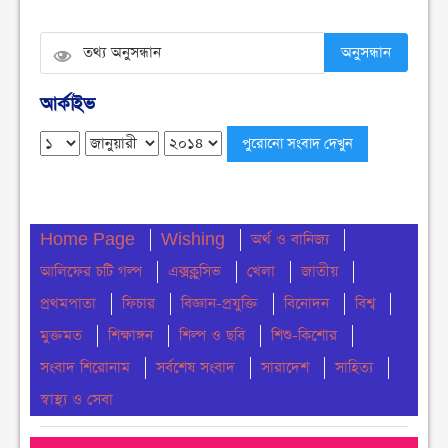
চৌমুহনীতে টাইলস স্টাফ ফুটবল টুর্নামেন্ট সিজন ২ অনুষ্ঠিত
শনিবার ● ৮ আগস্ট ২০২৬
অনুসন্ধান
বিএনপি নেতার উপর হামলার প্রতিবাদে চৌমুহনীতে
আর্কাইভ
বিক্ষোভ মিছিল অনুষ্ঠিত
শনিবার ● ৮ আগস্ট ২০২৬
দেশজুড়ে মাদক ছড়িয়ে পড়া রোধে গডফাদার ও
সহযোগীদের বিরুদ্ধে চূড়ান্ত অভিযান
Home Page
শুক্রবার ● ৭ আগস্ট ২০২৬
Wishing
অর্থ ও বানিজ্য
আলিফের চটি গল্প
এক্সক্লুসিভ
খেলা
জাতীয়
চৌমুহনীতে ১২কেজি গাঁজা ও একটি সিএনজি সহ আটক ১
প্রথমপাতা
ফিচার
বিজ্ঞান-প্রযুক্তি
বিনোদন
বিশ্ব
শুক্রবার ● ৭ আগস্ট ২০২৬
মুক্তমত
শিক্ষাঙ্গন
শিল্প ও ছবি
শিশু-কিশোর
চৌমুহনীতে সন্ত্রাসীদের গুলিতে হকার্স কাশেম ও ব্যবসায়ী
সংবাদ শিরোনাম
সর্বশেষ সংবাদ
সারাদেশ
সাহিত্য
ইয়াছিন গুলিবিদ্ধ
স্বাস্থ্য ও সেবা
শুক্রবার ● ৭ আগস্ট ২০২৬