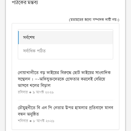
পাঠকের মন্তব্য
(মতামতের জন্যে সম্পাদক দায়ী নয়।)
সর্বশেষ
সর্বাধিক পঠিত
নোয়াখালীতে বড় ভাইয়ের বিরুদ্ধে ছোট ভাইয়ের সাংবাদিক
সম্মেলন । —-অভিযুক্তদেরকে গ্রেফতার করলেই বেরিয়ে
আসবে থলের বিড়াল
রবিবার ● ৯ আগস্ট ২০২৬
চৌমুহনীতে বি এন পি নেতার উপর হামলার প্রতিবাদে মানব
বন্ধন অনুষ্ঠিত
শনিবার ● ৮ আগস্ট ২০২৬