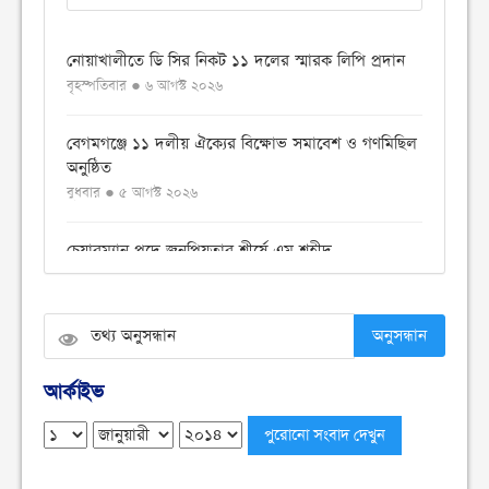
নোয়াখালীতে ডি সির নিকট ১১ দলের স্মারক লিপি প্রদান
বৃহস্পতিবার ● ৬ আগস্ট ২০২৬
বেগমগঞ্জে ১১ দলীয় ঐক্যের বিক্ষোভ সমাবেশ ও গণমিছিল
অনুষ্ঠিত
বুধবার ● ৫ আগস্ট ২০২৬
চেয়ারম্যান পদে জনপ্রিয়তার শীর্ষে এম শহীদ
বুধবার ● ৫ আগস্ট ২০২৬
নোয়াখালীতে ডাকাতির ঘটনায় ৪ ডাকাত গ্রেফতার
অনুসন্ধান
বুধবার ● ৫ আগস্ট ২০২৬
আর্কাইভ
সংবিধান থেকে বাতিল হতে পারে শেখ মুজিবুর রহমানের
‘জাতির পিতা’ স্বীকৃতি
মঙ্গলবার ● ৪ আগস্ট ২০২৬