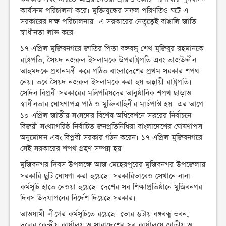
কার্যক্রম পরিচালনা করে। মুক্তিযুদ্ধের সফল পরিণতিও ঘটে এ
সরকারের দক্ষ পরিচালনায়। এ সরকারের নেতৃত্বেই বাঙালি জাতি
স্বাধীনতা লাভ করে।
১৭ এপ্রিল মুজিবনগরে জাতির পিতা বঙ্গবন্ধু শেখ মুজিবুর রহমানকে
রাষ্ট্রপতি, সৈয়দ নজরুল ইসলামকে উপরাষ্ট্রপতি এবং তাজউদ্দীন
আহমদকে প্রধানমন্ত্রী করে গঠিত বাংলাদেশের প্রথম সরকার শপথ
নেয়। তবে সৈয়দ নজরুল ইসলামকে করা হয় অস্থায়ী রাষ্ট্রপতি।
সেদিন বিপ্লবী সরকারের মন্ত্রিপরিষদের আনুষ্ঠানিক শপথ ছাড়াও
স্বাধীনতার ঘোষণাপত্র পাঠ ও মুক্তিবাহিনীর মার্চপাস্ট হয়। এর আগে
১০ এপ্রিল জাতীয় সংসদের বিশেষ অধিবেশনে সত্তরের নির্বাচনে
বিজয়ী সংখ্যাগরিষ্ঠ নির্বাচিত জনপ্রতিনিধিরা বাংলাদেশের ঘোষণাপত্র
অনুমোদন এবং বিপ্লবী সরকার গঠন করেন। ১৭ এপ্রিল মুজিবনগরে
সেই সরকারের শপথ গ্রহণ সম্পন্ন হয়।
মুজিবনগর দিবস উপলক্ষে আজ মেহেরপুরের মুজিবনগর উপজেলায়
সরকারি ছুটি ঘোষণা করা হয়েছে। সরকারিভাবেও সেখানে নানা
কর্মসূচি হাতে নেওয়া হয়েছে। দেশের সব শিক্ষাপ্রতিষ্ঠানে মুজিবনগর
দিবস উদযাপনের নির্দেশ দিয়েছে সরকার।
আওয়ামী লীগের কর্মসূচিতে রয়েছে– ভোর ৬টায় বঙ্গবন্ধু ভবন,
দলের কেন্দ্রীয় কার্যালয় ও সারাদেশের সব কার্যালয়ে জাতীয় ও