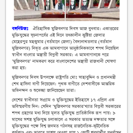
বঙ্গনিউজঃ
ঐতিহাসিক মুজিবনগর দিবস আজ বুধবার। একাত্তরের
মুক্তিযুদ্ধের সূচনাপর্বের এই দিনে তৎকালীন কুষ্টিয়া জেলার
মেহেরপুর মহকুমার (বর্তমানে জেলা) বৈদ্যনাথতলার (বর্তমান
মুজিবনগর) নিভৃত এক আমবাগানে আনুষ্ঠানিকভাবে শপথ নিয়েছিল
স্বাধীন বাংলার অস্থায়ী বিপ্লবী সরকার। এ আমবাগানকে পরে
‘মুজিবনগর’ নামকরণ করে বাংলাদেশের অস্থায়ী রাজধানী ঘোষণা
করা হয়।
মুজিবনগর দিবস উপলক্ষে রাষ্ট্রপতি মোঃ সাহাবুদ্দিন ও প্রধানমন্ত্রী
শেখ হাসিনা বাণী দিয়েছেন। পৃথক বাণীতে দেশবাসীকে আন্তরিক
অভিনন্দন ও শুভেচ্ছা জানিয়েছেন তারা।
দেশের স্বাধীনতা সংগ্রাম ও মুক্তিযুদ্ধের ইতিহাসে ১৭ এপ্রিল এক
অবিস্মরণীয় দিন। সেদিন ‘মুজিবনগর সরকার’খ্যাত বিপ্লবী সরকারের
শপথ গ্রহণের মধ্য দিয়ে মূলত মুক্তিযুদ্ধ প্রাতিষ্ঠানিক রূপ পায়। ৯
মাসের সশস্ত্র মুক্তিযুদ্ধ চলাকালে এ সরকার অত্যন্ত দক্ষতার সঙ্গে
মুক্তিযুদ্ধের পক্ষে বিশ্ব জনমত গঠনসহ রাজনৈতিক-কূটনৈতিক
কর্মকাণ্ড এবং ভারতে আশ্রয় নেওয়া প্রায় ১ কোটি শরণার্থীর পুনর্বাসন