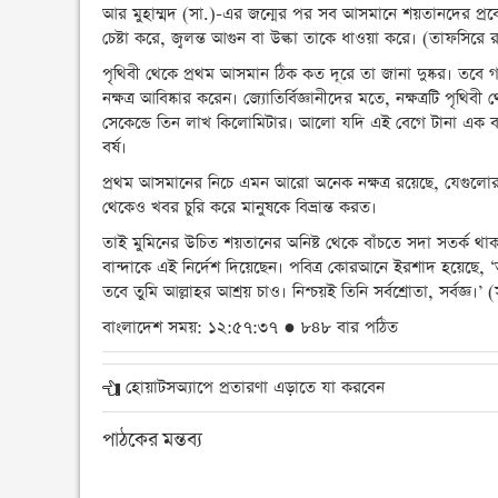
আর মুহাম্মদ (সা.)-এর জন্মের পর সব আসমানে শয়তানদের প্রব
চেষ্টা করে, জ্বলন্ত আগুন বা উল্কা তাকে ধাওয়া করে। (তাফসির
পৃথিবী থেকে প্রথম আসমান ঠিক কত দূরে তা জানা দুষ্কর। তবে গ
নক্ষত্র আবিষ্কার করেন। জ্যোতির্বিজ্ঞানীদের মতে, নক্ষত্রটি প
সেকেন্ডে তিন লাখ কিলোমিটার। আলো যদি এই বেগে টানা এক ব
বর্ষ।
প্রথম আসমানের নিচে এমন আরো অনেক নক্ষত্র রয়েছে, যেগুলোর
থেকেও খবর চুরি করে মানুষকে বিভ্রান্ত করত।
তাই মুমিনের উচিত শয়তানের অনিষ্ট থেকে বাঁচতে সদা সতর্ক থা
বান্দাকে এই নির্দেশ দিয়েছেন। পবিত্র কোরআনে ইরশাদ হয়েছে,
তবে তুমি আল্লাহর আশ্রয় চাও। নিশ্চয়ই তিনি সর্বশ্রোতা, সর্বজ্ঞ
বাংলাদেশ সময়: ১২:৫৭:৩৭ ● ৮৪৮ বার পঠিত
হোয়াটসঅ্যাপে প্রতারণা এড়াতে যা করবেন
পাঠকের মন্তব্য