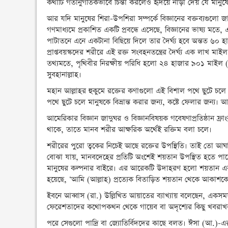
কথাটি গতানুগতিকভাবে চিন্তা করলেও হৃদয়ে নাড়া দেয় যে মানু
আর যদি মানুষের শিরা-উপশিরা সম্পর্কে বিজ্ঞানের বক্তব্যগুলো 
গণমাধ্যমে প্রকাশিত একটি প্রবন্ধে এসেছে, বিজ্ঞানের ভাষ্য মত
পাটাতনে এনে একটানা বিছিয়ে দিলে তার দৈর্ঘ্য হবে অন্তত ৬
প্রাপ্তবয়স্কদের শরীরে এই রক্ত সংবহনতন্ত্রের দৈর্ঘ্য এক লা
তথ্যমতে, পৃথিবীর নিরক্ষীয় পরিধি হলো ২৪ হাজার ৯০১ মাইল (৪
সুবহানাল্লাহ।
মহান আল্লাহর হুকুমে রক্তের কণাগুলো এই বিশাল পথে ছুটে চলে 
পথে ছুটে চলে মানুষকে বিভ্রান্ত করার জন্য, কষ্টে ফেলার জন্য।
আমেরিকার বিজ্ঞান জাদুঘর ও বিজ্ঞানবিষয়ক গবেষণাপ্রতিষ্ঠান ফ্রাং
থাকে, তাতে মানব শরীর আক্ষরিক অর্থেই রক্তিম বলা চলে।
শরীরের পুরো ত্বকের নিচেই আছে রক্তের উপস্থিতি। তাই তো আঘা
বোঝা যায়, মানবদেহের প্রতিটি অংশেই শয়তান উপস্থিত হতে পারে
মানুষের কল্পনার বাইরে। এর আরেকটি উদাহরণ হলো শয়তান 
হয়েছে, ‘আমি (আল্লাহ) প্রত্যেক বিতাড়িত শয়তান থেকে আকাশকে
ইবনে আব্বাস (রা.) উল্লিখিত আয়াতের ব্যাখ্যায় বলেছেন, এক
ফেরেশতাদের কথোপকথন থেকে গায়েব বা অদৃশ্যের কিছু খবরাখ
পরে সেগুলো পাদ্রি বা জ্যোতির্বিদদের কাছে বলত। ঈসা (আ.)-এ