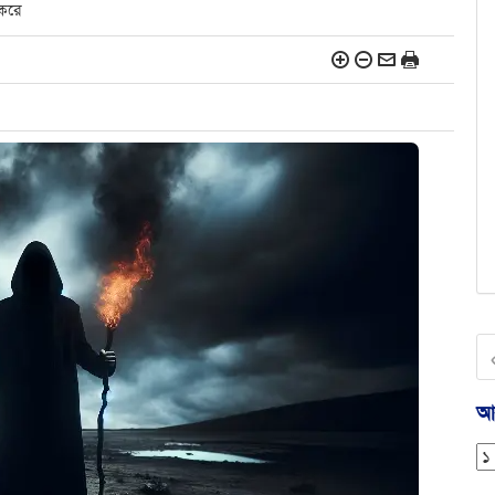
 করে
আর