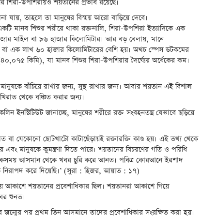
ষের শিরা-উপশিরায়ও শয়তানের প্রভাব রয়েছে।
জানা যায়, তাহলে তা মানুষের বিস্ময় আরো বাড়িয়ে দেবে।
ে, একটি মানব শিশুর শরীরে থাকা রক্তনালি, শিরা-উপশিরা ইত্যাদিকে এক
০ হাজার মাইল বা ৯৬ হাজার কিলোমিটার। আর বড় বেলায়, মানে
খ মাইল বা এক লাখ ৬০ হাজার কিলোমিটারের বেশি হয়। অথচ স্পেস ডটকমের
০,০৭৫ কিমি), যা মানব শিশুর শিরা-উপশিরার দৈর্ঘ্যের অর্ধেকের কম।
মানুষকে বাঁচিয়ে রাখার জন্য, সুস্থ রাখার জন্য। আবার শয়তান এই বিশাল
 আখিরাত থেকে বঞ্চিত করার জন্য।
কলিন ইনস্টিটিউট জানাচ্ছে, মানুষের শরীরে রক্ত সংবহনতন্ত্র যেভাবে ছড়িয়ে
ত বা যেকোনো ছোটখাটো কাটাছেঁড়ায়ই রক্তারক্তি কাণ্ড হয়। এই তথ্য থেকে
 এবং মানুষকে কুমন্ত্রণা দিতে পারে। শয়তানের বিচরণের গতি ও পরিধি
একসময় আসমান থেকে খবর চুরি করে আনত। পবিত্র কোরআনে ইরশাদ
 নিরাপদ করে দিয়েছি।’ (সুরা : হিজর, আয়াত : ১৭)
সময় আকাশে শয়তানের প্রবেশাধিকার ছিল। শয়তানরা আকাশে গিয়ে
বর শুনত।
র জন্মের পর প্রথম তিন আসমানে তাদের প্রবেশাধিকার সংরক্ষিত করা হয়।