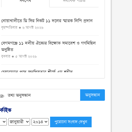
সর্বশেষ
সর্বাধিক পঠিত
নোয়াখালীতে ডি সির নিকট ১১ দলের স্মারক লিপি প্রদান
বৃহস্পতিবার ● ৬ আগস্ট ২০২৬
বেগমগঞ্জে ১১ দলীয় ঐক্যের বিক্ষোভ সমাবেশ ও গণমিছিল
অনুষ্ঠিত
বুধবার ● ৫ আগস্ট ২০২৬
চেয়ারম্যান পদে জনপ্রিয়তার শীর্ষে এম শহীদ
বুধবার ● ৫ আগস্ট ২০২৬
নোয়াখালীতে ডাকাতির ঘটনায় ৪ ডাকাত গ্রেফতার
অনুসন্ধান
বুধবার ● ৫ আগস্ট ২০২৬
্কাইভ
সংবিধান থেকে বাতিল হতে পারে শেখ মুজিবুর রহমানের
‘জাতির পিতা’ স্বীকৃতি
মঙ্গলবার ● ৪ আগস্ট ২০২৬