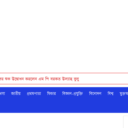
করলেন এম পি বরকত উল্যাহ বুলু
েলা
জাতীয়
প্রথমপাতা
ফিচার
বিজ্ঞান-প্রযুক্তি
বিনোদন
বিশ্ব
মুক্ত