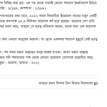
েশ নিষিদ্ধ করা হয়। এর পর থেকে যখনই কোনো শয়তান ঊর্ধ্বাকাশে উঠতে
ে রাজি : ৯/১৬৯, কাশশাফ : ২/১৮৮)
ণমাধ্যমের তথ্য মতে, ২০২২ সালে বিজ্ঞানীরা ইরেন্ডেল নামের নতুন একটি
ৃথিবী থেকে কমপক্ষে ১২.৯ মিলিয়ন আলোক বর্ষ দূরে রয়েছে। আলোর বেগ প্রতি
ছর ভ্রমণ করে, তাহলে যে দূরত্ব অতিক্রম করবে, তাকে বলে এক আলোক
 তথ্য এখনো মানুষের অজানা। যা হোক একসময় শয়তান মুহূর্তে সেই দূরত্ব
কা। সব সময় মহান আল্লাহর কাছে আশ্রয় চাওয়া। কারণ মহান আল্লাহ
 ‘আর যদি শয়তানের পক্ষ থেকে কোনো প্ররোচনা তোমাকে প্ররোচিত করে,
।’ (সুরা : আরাফ, আয়াত : ২০০)
ভারতে ভ্রমণ ভিসায় তিন দিনের নিষেধাজ্ঞা