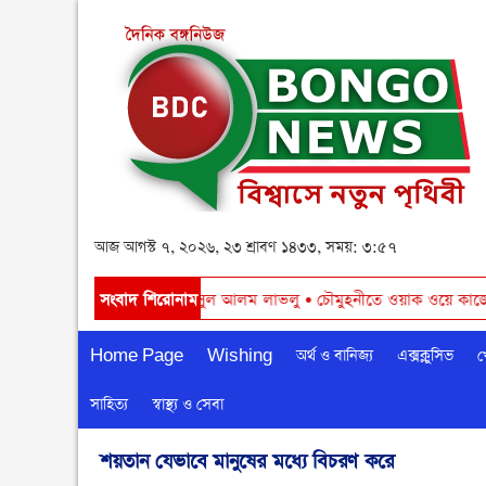
আজ আগস্ট ৭, ২০২৬, ২৩ শ্রাবণ ১৪৩৩, সময়: ৩:৫৭
 । - চেয়ারম্যান শামসুল আলম লাভলু
সংবাদ শিরোনাম
•
চৌমুহনীতে ওয়াক ওয়ে কাজের শুভ উদ্বোধন 
Home Page
Wishing
অর্থ ও বানিজ্য
এক্সক্লুসিভ
খ
সাহিত্য
স্বাস্থ্য ও সেবা
শয়তান যেভাবে মানুষের মধ্যে বিচরণ করে