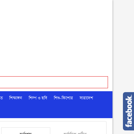
মত
শিক্ষাঙ্গন
শিল্প ও ছবি
শিশু-কিশোর
সারাদেশ