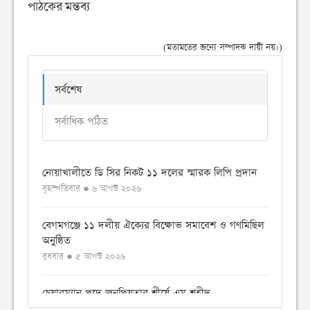
পাঠকের মন্তব্য
(মতামতের জন্যে সম্পাদক দায়ী নয়।)
সর্বশেষ
সর্বাধিক পঠিত
নোয়াখালীতে ডি সির নিকট ১১ দলের স্মারক লিপি প্রদান
বৃহস্পতিবার ● ৬ আগস্ট ২০২৬
বেগমগঞ্জে ১১ দলীয় ঐক্যের বিক্ষোভ সমাবেশ ও গণমিছিল
অনুষ্ঠিত
বুধবার ● ৫ আগস্ট ২০২৬
চেয়ারম্যান পদে জনপ্রিয়তার শীর্ষে এম শহীদ
বুধবার ● ৫ আগস্ট ২০২৬