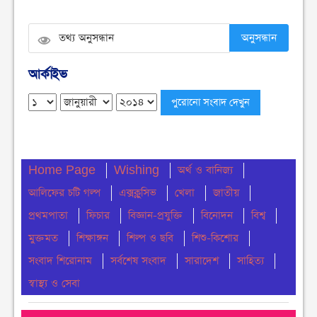
নোয়াখালীতে ডাকাতির ঘটনায় ৪ ডাকাত গ্রেফতার
অনুসন্ধান
বুধবার ● ৫ আগস্ট ২০২৬
আর্কাইভ
সংবিধান থেকে বাতিল হতে পারে শেখ মুজিবুর রহমানের
‘জাতির পিতা’ স্বীকৃতি
মঙ্গলবার ● ৪ আগস্ট ২০২৬
ঢাকা কলেজে ছাত্রদল-শিবিরের সংঘর্ষ
Home Page
Wishing
অর্থ ও বানিজ্য
মঙ্গলবার ● ৪ আগস্ট ২০২৬
আলিফের চটি গল্প
এক্সক্লুসিভ
খেলা
জাতীয়
নোয়াখালীতে সি এন জি পাম্প গুলোতে গ্যাস সংকট
প্রথমপাতা
ফিচার
বিজ্ঞান-প্রযুক্তি
বিনোদন
বিশ্ব
মঙ্গলবার ● ৪ আগস্ট ২০২৬
মুক্তমত
শিক্ষাঙ্গন
শিল্প ও ছবি
শিশু-কিশোর
সংবাদ শিরোনাম
সর্বশেষ সংবাদ
সারাদেশ
সাহিত্য
চার মাস ধরে ইউএনও নেই মধ্যনগরে, ভোগান্তিতে
সেবাপ্রত্যাশীরা
স্বাস্থ্য ও সেবা
মঙ্গলবার ● ৪ আগস্ট ২০২৬