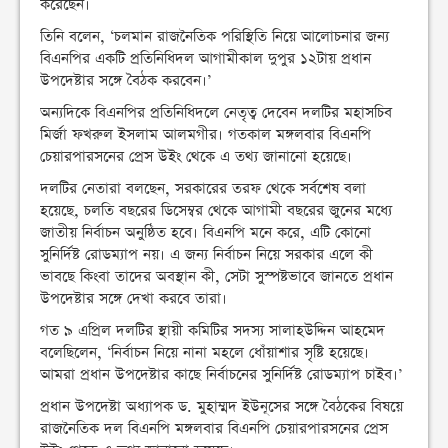
করেছেন।
তিনি বলেন, ‘চলমান রাজনৈতিক পরিস্থিতি নিয়ে আলোচনার জন্য
বিএনপির একটি প্রতিনিধিদল আগামীকাল দুপুর ১২টায় প্রধান
উপদেষ্টার সঙ্গে বৈঠক করবেন।’
অন্যদিকে বিএনপির প্রতিনিধিদলে নেতৃত্ব দেবেন দলটির মহাসচিব
মির্জা ফখরুল ইসলাম আলমগীর। গতকাল মঙ্গলবার বিএনপি
চেয়ারপারসনের প্রেস উইং থেকে এ তথ্য জানানো হয়েছে।
দলটির নেতারা বলছেন, সরকারের তরফ থেকে সর্বশেষ বলা
হয়েছে, চলতি বছরের ডিসেম্বর থেকে আগামী বছরের জুনের মধ্যে
জাতীয় নির্বাচন অনুষ্ঠিত হবে। বিএনপি মনে করে, এটি কোনো
সুনির্দিষ্ট রোডম্যাপ নয়। এ জন্য নির্বাচন নিয়ে সরকার এলে কী
ভাবছে কিংবা তাদের অবস্থান কী, সেটা সুস্পষ্টভাবে জানতে প্রধান
উপদেষ্টার সঙ্গে দেখা করবে তারা।
গত ৯ এপ্রিল দলটির স্থায়ী কমিটির সদস্য সালাহউদ্দিন আহমেদ
বলেছিলেন, ‘নির্বাচন নিয়ে নানা মহলে ধোঁয়াশার সৃষ্টি হয়েছে।
আমরা প্রধান উপদেষ্টার কাছে নির্বাচনের সুনির্দিষ্ট র‍োডম্যাপ চাইব।’
প্রধান উপদেষ্টা অধ্যাপক ড. মুহাম্মদ ইউনূসের সঙ্গে বৈঠকের বিষয়ে
রাজনৈতিক দল বিএনপি মঙ্গলবার বিএনপি চেয়ারপারসনের প্রেস