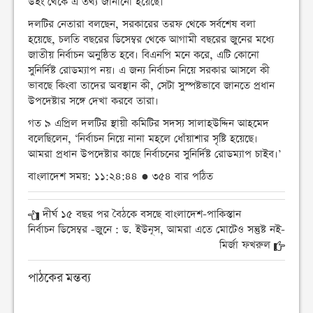
উইং থেকে এ তথ্য জানানো হয়েছে।
দলটির নেতারা বলছেন, সরকারের তরফ থেকে সর্বশেষ বলা
হয়েছে, চলতি বছরের ডিসেম্বর থেকে আগামী বছরের জুনের মধ্যে
জাতীয় নির্বাচন অনুষ্ঠিত হবে। বিএনপি মনে করে, এটি কোনো
সুনির্দিষ্ট রোডম্যাপ নয়। এ জন্য নির্বাচন নিয়ে সরকার আসলে কী
ভাবছে কিংবা তাদের অবস্থান কী, সেটা সুস্পষ্টভাবে জানতে প্রধান
উপদেষ্টার সঙ্গে দেখা করবে তারা।
গত ৯ এপ্রিল দলটির স্থায়ী কমিটির সদস্য সালাহউদ্দিন আহমেদ
বলেছিলেন, ‘নির্বাচন নিয়ে নানা মহলে ধোঁয়াশার সৃষ্টি হয়েছে।
আমরা প্রধান উপদেষ্টার কাছে নির্বাচনের সুনির্দিষ্ট র‍োডম্যাপ চাইব।’
বাংলাদেশ সময়: ১১:২৪:৪৪ ● ৩৫৪ বার পঠিত
দীর্ঘ ১৫ বছর পর বৈঠকে বসছে বাংলাদেশ-পাকিস্তান
নির্বাচন ডিসেম্বর -জুনে : ড. ইউনূস, আমরা এতে মোটেও সন্তুষ্ট নই-
মির্জা ফখরুল
পাঠকের মন্তব্য