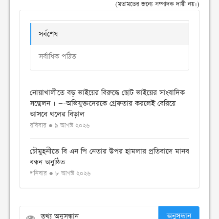
(মতামতের জন্যে সম্পাদক দায়ী নয়।)
সর্বশেষ
সর্বাধিক পঠিত
নোয়াখালীতে বড় ভাইয়ের বিরুদ্ধে ছোট ভাইয়ের সাংবাদিক
সম্মেলন । —-অভিযুক্তদেরকে গ্রেফতার করলেই বেরিয়ে
আসবে থলের বিড়াল
রবিবার ● ৯ আগস্ট ২০২৬
চৌমুহনীতে বি এন পি নেতার উপর হামলার প্রতিবাদে মানব
বন্ধন অনুষ্ঠিত
শনিবার ● ৮ আগস্ট ২০২৬
চৌমুহনীতে টাইলস স্টাফ ফুটবল টুর্নামেন্ট সিজন ২ অনুষ্ঠিত
শনিবার ● ৮ আগস্ট ২০২৬
অনুসন্ধান