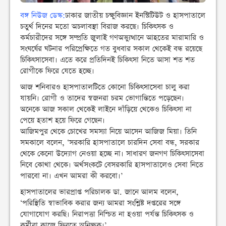
বঙ্গ নিউজ ডেস্ক:
ঢাকার জাতীয় চক্ষুবিজ্ঞান ইনস্টিটিউট ও হাসপাতালে
চতুর্থ দিনের মতো অচলাবস্থা বিরাজ করছে। চিকিৎসক ও
কর্মচারীদের সঙ্গে সম্প্রতি জুলাই গণঅভ্যুত্থানে আহতের মারামারি ও
সংঘর্ষের ঘটনার পরিপ্রেক্ষিতে গত বুধবার সকাল থেকেই বন্ধ রয়েছে
চিকিৎসাসেবা। এতে করে প্রতিদিনই চিকিৎসা নিতে আসা শত শত
রোগীকে ফিরে যেতে হচ্ছে।
আজ শনিবারও হাসপাতালটিতে কোনো চিকিৎসাসেবা চালু করা
যায়নি। রোগী ও তাদের স্বজনরা চরম ভোগান্তিতে পড়েছেন।
অনেকে আজ সকাল থেকেই লাইনে দাঁড়িয়ে থেকেও চিকিৎসা না
পেয়ে হতাশ হয়ে ফিরে গেছেন।
আজিমপুর থেকে চোখের সমস্যা নিয়ে আসেন আজিজ মিয়া। তিনি
সমকালে বলেন, ‘সরকারি হাসপাতালে চারদিন সেবা বন্ধ, সরকার
থেকে কেনো উদ্যোগ নেওয়া হচ্ছে না। সাধারণ জনগণ চিকিৎসাসেবা
নিবে কোথা থেকে। অর্থসংকটে বেসরকারি হাসপাতালেও সেবা নিতে
পারবো না। এখন আমরা কী করবো।’
হাসপাতালের ভারপ্রাপ্ত পরিচালক ডা. জানে আলম বলেন,
‘পরিস্থিতি স্বাভাবিক করার জন্য আমরা সংশ্লিষ্ট দপ্তরের সঙ্গে
যোগাযোগ করছি। নিরাপত্তা নিশ্চিত না হওয়া পর্যন্ত চিকিৎসক ও
কর্মীরা কাজে ফিরতে অনিচ্ছুক।’