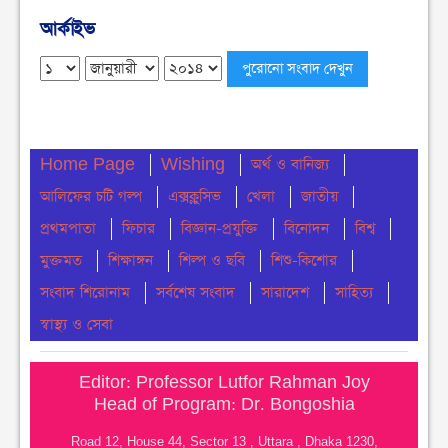
বুধবার ● ৫ আগস্ট ২০২৬
আর্কাইভ
চেয়ারম্যান পদে জনপ্রিয়তার শীর্ষে এম শহীদ
বুধবার ● ৫ আগস্ট ২০২৬
নোয়াখালীতে ডাকাতির ঘটনায় ৪ ডাকাত গ্রেফতার
Home Page
Wishing
অর্থ ও বানিজ্য
বুধবার ● ৫ আগস্ট ২০২৬
আলিফের চটি গল্প
এক্সক্লুসিভ
খেলা
জাতীয়
সংবিধান থেকে বাতিল হতে পারে শেখ মুজিবুর রহমানের
প্রথমপাতা
ফিচার
বিজ্ঞান-প্রযুক্তি
বিনোদন
বিশ্ব
‘জাতির পিতা’ স্বীকৃতি
মুক্তমত
শিক্ষাঙ্গন
শিল্প ও ছবি
শিশু-কিশোর
মঙ্গলবার ● ৪ আগস্ট ২০২৬
সংবাদ শিরোনাম
সর্বশেষ সংবাদ
সারাদেশ
সাহিত্য
ঢাকা কলেজে ছাত্রদল-শিবিরের সংঘর্ষ
স্বাস্থ্য ও সেবা
মঙ্গলবার ● ৪ আগস্ট ২০২৬
Editor: Professor Lutfor Rahman Joy
নোয়াখালীতে সি এন জি পাম্প গুলোতে গ্যাস সংকট
Head of Program: Dr. Bongoshia
মঙ্গলবার ● ৪ আগস্ট ২০২৬
Road 12, House 44, Sector 13 , Uttara , Dhaka 1230,