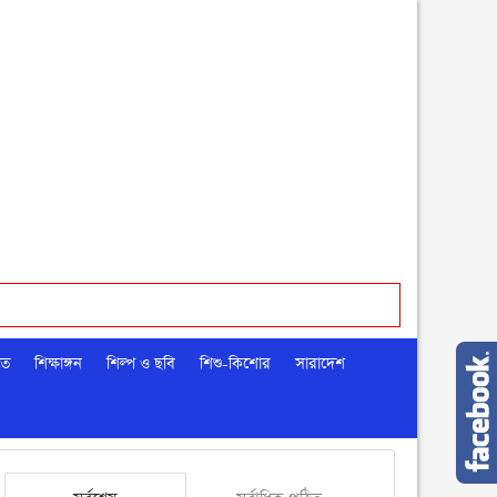
মত
শিক্ষাঙ্গন
শিল্প ও ছবি
শিশু-কিশোর
সারাদেশ