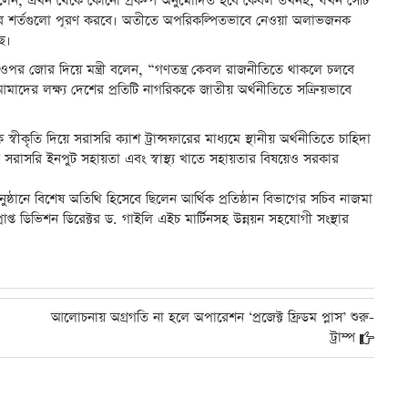
ু বলেন, এখন থেকে কোনো প্রকল্প অনুমোদিত হবে কেবল তখনই, যখন সেটি
রক্ষার শর্তগুলো পূরণ করবে। অতীতে অপরিকল্পিতভাবে নেওয়া অলাভজনক
ছে।
 ওপর জোর দিয়ে মন্ত্রী বলেন, “গণতন্ত্র কেবল রাজনীতিতে থাকলে চলবে
দের লক্ষ্য দেশের প্রতিটি নাগরিককে জাতীয় অর্থনীতিতে সক্রিয়ভাবে
স্বীকৃতি দিয়ে সরাসরি ক্যাশ ট্রান্সফারের মাধ্যমে স্থানীয় অর্থনীতিতে চাহিদা
র সরাসরি ইনপুট সহায়তা এবং স্বাস্থ্য খাতে সহায়তার বিষয়েও সরকার
ঠানে বিশেষ অতিথি হিসেবে ছিলেন আর্থিক প্রতিষ্ঠান বিভাগের সচিব নাজমা
াপ্ত ডিভিশন ডিরেক্টর ড. গাইলি এইচ মার্টিনসহ উন্নয়ন সহযোগী সংস্থার
আলোচনায় অগ্রগতি না হলে অপারেশন ‘প্রজেক্ট ফ্রিডম প্লাস’ শুরু-
ট্রাম্প