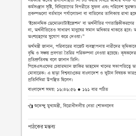
সরকারি অর্থের জবাবদিহিতা নিশ্চিত করার বিষয়ে আমীর খসর
কর্মসংস্থান সৃষ্টি, বিনিয়োগের বিপরীতে সুফল এবং পরিবেশ সু
প্রকল্পগুলো বর্তমানে পর্যালোচনা বা বাতিলের তালিকায় রাখা হচ্
‘ইকোনমিক ডেমোক্র্যাটাইজেশন’ বা অর্থনীতির গণতান্ত্রিকীকরণের
না, অর্থনীতিতেও সাধারণ মানুষের সমান অধিকার থাকতে হবে। আমা
অংশগ্রহণের সুযোগ করে দেওয়া।”
অর্থমন্ত্রী জানান, পরিবারের বাজেট ব্যবস্থাপনায় নারীদের ভূমিকাকে 
বৃদ্ধি ও সঞ্চয় প্রবণতা তৈরির পরিকল্পনা নেওয়া হয়েছে। কৃষকদে
প্রতিশ্রুতিবদ্ধ বলে জানান তিনি।
পিকেএসএফের চেয়ারম্যান জাকির আহমেদ খানের সভাপতিত্বে অনুষ্
মোবারেক। এ ছাড়া বিশ্বব্যাংকের বাংলাদেশ ও ভুটান বিষয়ক ভারপ্র
প্রতিনিধিরা উপস্থিত ছিলেন।
বাংলাদেশ সময়: ১৬:৪৬:৫৬ ● ১৬১ বার পঠিত
শুভেন্দু মুখ্যমন্ত্রী, বিরোধীদলীয় নেতা শোভনদেব
পাঠকের মন্তব্য