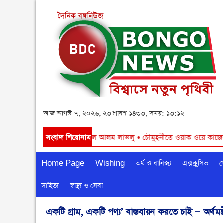
আজ আগস্ট ৭, ২০২৬, ২৩ শ্রাবণ ১৪৩৩, সময়: ১৩:১২
 । - চেয়ারম্যান শামসুল আলম লাভলু
সংবাদ শিরোনাম
•
চৌমুহনীতে ওয়াক ওয়ে কাজের শুভ উদ্বোধন 
Home Page
Wishing
অর্থ ও বানিজ্য
এক্সক্লুসিভ
খ
সাহিত্য
স্বাস্থ্য ও সেবা
একটি গ্রাম, একটি পণ্য’ বাস্তবায়ন করতে চাই — অর্থমন্