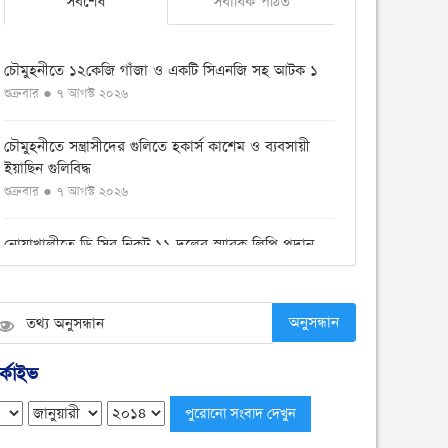
সর্বশেষ
সর্বাধিক পঠিত
চৌমুহনীতে ১২কেজি গাঁজা ও একটি সিএনজি সহ আটক ১
শুক্রবার ● ৭ আগস্ট ২০২৬
চৌমুহনীতে সন্ত্রাসীদের গুলিতে হকার্স কাশেম ও ব্যবসায়ী
ইয়াছিন গুলিবিদ্ধ
শুক্রবার ● ৭ আগস্ট ২০২৬
নোয়াখালীতে ডি সির নিকট ১১ দলের স্মারক লিপি প্রদান
বৃহস্পতিবার ● ৬ আগস্ট ২০২৬
বেগমগঞ্জে ১১ দলীয় ঐক্যের বিক্ষোভ সমাবেশ ও গণমিছিল
অনুসন্ধান
অনুষ্ঠিত
বুধবার ● ৫ আগস্ট ২০২৬
্কাইভ
চেয়ারম্যান পদে জনপ্রিয়তার শীর্ষে এম শহীদ
বুধবার ● ৫ আগস্ট ২০২৬