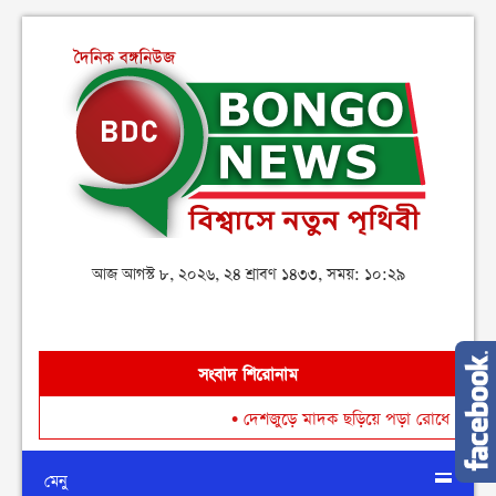
আজ আগস্ট ৮, ২০২৬, ২৪ শ্রাবণ ১৪৩৩, সময়: ১০:২৯
সংবাদ শিরোনাম
•
দেশজুড়ে মাদক ছড়িয়ে পড়া রোধে গডফাদার ও সহযো
মেনু