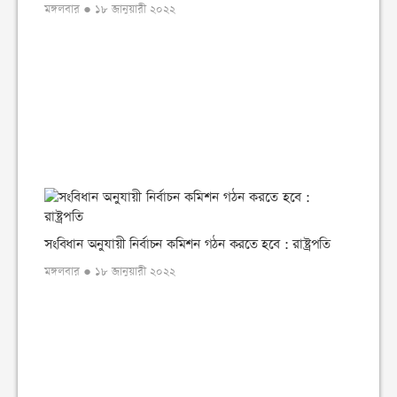
মঙ্গলবার ● ১৮ জানুয়ারী ২০২২
সংবিধান অনুযায়ী নির্বাচন কমিশন গঠন করতে হবে : রাষ্ট্রপতি
মঙ্গলবার ● ১৮ জানুয়ারী ২০২২