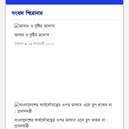
সংবাদ শিরোনাম
আবার ও বৃষ্টির আভাস
বুধবার ● ১৯ জানুয়ারী ২০২২
বাংলাদেশের সার্বভৌমত্বের ওপর আঘাত এলে চুপ থাকব না :
প্রধানমন্ত্রী