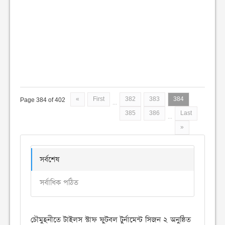
«
First
382
383
384
Page 384 of 402
...
385
386
Last
...
»
সর্বশেষ
সর্বাধিক পঠিত
চৌমুহনীতে টাইলস স্টাফ ফুটবল টুর্নামেন্ট সিজন ২ অনুষ্ঠিত