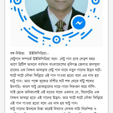
বঙ্গ-নিউজ: উইকিপিডিয়া:-
ঘেটুগান সম্পর্কে উইকিপিডিয়া বলে- ঘেটু গান প্রায় দেড়শ বছর
আগে ব্রিটিশ আমলে বর্তমান বাংলাদেশের হবিগঞ্জ জেলার জলসুখা
গ্রামের এক বৈষ্ণব আখড়ায় ঘেটু গান নামে নতুন গানের উদ্ভব ঘটে।
ঘাটে ঘাটে নৌকা ভিড়িয়ে এই গান গাওয়া হতো বলে এর নাম হয়
ঘাটু গান। অন্য পক্ষে কৃষ্ণের বাঁশীর ঘাট শব্দ থেকে ঘাঁটু শব্দের
উৎপত্তি। কারণ ঘাটু ছোকড়াদের নাচে-গানে নিয়ণ্ত্রন করে বাঁশি।
যাই হোক অধিকাংশই এই মতের সাথে একমত যে, সিলেটের এক
বৈষ্ণব আখড়া হতে এই গানের উদ্ভব। আর ঘাটে ঘাটে নৌকা ভিড়িয়ে
এই গান গাওয়া হতো বলে এর নাম হয় ঘাটু গান।
ঘাটু গানের উৎসকে চিন্তা করেই বিখ্যাত লেখক নাট্য নির্দেশক ও