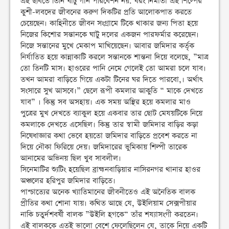
এই ছবিতে তিনি ঘাটু গান পরিবেশন নয়. বরং নির্মাতা এই শিল্পের
কুশী-লবদের জীবনের করুণ দিকটির প্রতি আলোকপাত করতে
চেয়েছেন। কাহিনীতে জীবন সংগ্রামে টিকে থাকার জন্য পিতা হয়ে
নিজের কিশোর সন্তানকে ঘাটু দলের একজন পারফর্মার করেছেন।
নিজে সন্তানের মুখে মেকাপ মাখিয়েছেন। আবার জমিদার কর্তৃক
নির্যাতিত হয়ে কান্নাকাটি করলে সন্তানকে শান্তনা দিয়ে বলেছে, ”মাত্র
তো তিনটি মাস। হাওরের পানি নেমে গেলেই তো আমরা চলে যাব।
তখন আমরা বাড়িতে গিয়ে একটা টিনের ঘর দিতে পারবো,। অর্থাৎ
সংসারে সুখ আসবে।” ছেলে রূপী কমলার আকুতি “ মাকে দেখতে
যাব” । কিন্তু সব অসহায়। এক সময় অস্থির হয়ে কমলার মাও
পুত্রের মুখ দেখতে ব্যাকুল হয়ে একবার তার ছোট মেযয়টিকে নিয়ে
কমলাকে দেখতে এসেছিল। কিন্তু তার স্বামী জমিদার বাড়ির কড়া
নিষেধাজ্ঞার কথা ভেবে হয়তো জমিদার বাড়িতে প্রবেশ করতে না
দিয়ে নৌকা ফিরিয়ে দেয়। জমিদারের ভুমিকায় শিল্পী তারেক
আনামের অভিনয় ছিল খুব সাবলীল।
সিনেমাটির শ্যুটিং হয়েছিল ব্রাহ্মনবাড়িয়ার নাসিরনগর থানার হাওর
অঞ্চলের হরিপুর জমিদার বাড়িতে।
পাশ্চাত্যের অনেক খ্যাতিমানের জীবনীতেও এই অনৈতিক বালক
প্রীতির কথা শোনা যায়। কথিত আছে যে, উইলিয়াম সেক্সপীয়ার
নাকি চতুর্দশবর্ষী বালক ”উইলি হগকে“ তাঁর শয্যাসংগী করতেন।
এই বালককে এতই ভালো বেশে ফেলেছিলেন যে, তাকে নিয়ে একটি