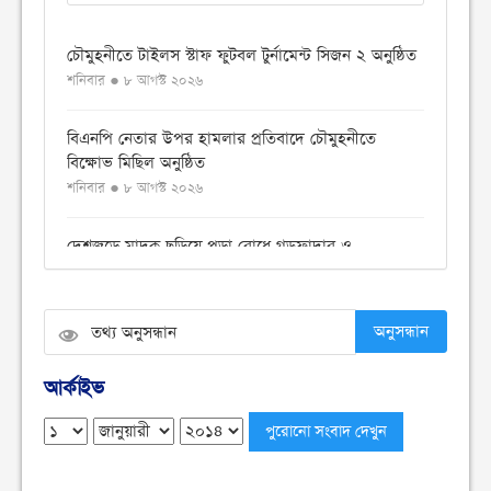
চৌমুহনীতে টাইলস স্টাফ ফুটবল টুর্নামেন্ট সিজন ২ অনুষ্ঠিত
শনিবার ● ৮ আগস্ট ২০২৬
বিএনপি নেতার উপর হামলার প্রতিবাদে চৌমুহনীতে
বিক্ষোভ মিছিল অনুষ্ঠিত
শনিবার ● ৮ আগস্ট ২০২৬
দেশজুড়ে মাদক ছড়িয়ে পড়া রোধে গডফাদার ও
সহযোগীদের বিরুদ্ধে চূড়ান্ত অভিযান
শুক্রবার ● ৭ আগস্ট ২০২৬
অনুসন্ধান
চৌমুহনীতে ১২কেজি গাঁজা ও একটি সিএনজি সহ আটক ১
শুক্রবার ● ৭ আগস্ট ২০২৬
আর্কাইভ
চৌমুহনীতে সন্ত্রাসীদের গুলিতে হকার্স কাশেম ও ব্যবসায়ী
ইয়াছিন গুলিবিদ্ধ
শুক্রবার ● ৭ আগস্ট ২০২৬