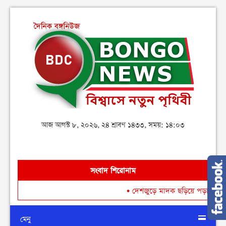
আজ আগস্ট ৮, ২০২৬, ২৪ শ্রাবণ ১৪৩৩, সময়: ১৪:০৩
সংবাদ শিরোনাম
•
দেশজুড়ে মাদক ছড়িয়ে পড়া রোধে গডফাদার ও 
মেনু