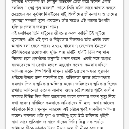
চলচ্চিত্র পরিচালক ডঃ হুমায়ুন আহমেদ তৈরী করে ছিলেন একটি
চলচ্চিত্র “ ঘেটু পুত্র কমলা”। তাতে তিনি কঠিন ভাবে আঘাত করতে
চেয়েছেন এর কুৎসিৎ দিকটিকে। ঘাটু শিল্পীদের জীবনযাত্রা ও তাদের
দুরাবস্থা সম্পর্কে তুলে ধরেছেন। তাঁর মতেও এই গানের উৎপত্তি
হবিগঞ্জ জেলার জলসুখা গ্রাম।
এই চলচ্চিত্রে তিনি ঘাটুদের জীবনের করুণ কাহিনীটিই ফুটিয়ে
তুলেছেন। এটা এই ঘৃণ্য ও নিষ্ঠুরতার বিরুদ্ধেও তাঁর একটা চরম
আঘাত বলা যেতে পারে। ২০১২ সালের ৭ সেপ্টেম্বর ইমপ্রেস
টেলিফিল্মের প্রযোজনায় মুক্তি পায় ছবিটি। ছবিটি তিনি শুধু মাত্র
সিনেমা হলে প্রদর্শনের অনুমতি প্রদান করেন। একই সঙ্গে অপ্রাপ্ত
বয়স্কদেরকে না দেখার জন্যও অনুরোধ করেন। কমলার চরিত্রে
অভিনয় করেন শিশু শিল্পী মামুন। ছবিটি ৮৫তম অস্কার পুরস্কার
প্রতিযোগীতার জন্য মনোনীত হয়। অভিনেতা জয়ন্ত চট্টোপাধ্যায়
কমলার পিতার ভুমিকায় অভিনয় করেন। জমিদারের ভুমিকায় ছিলেন
প্রখ্যাত অভিনেতা তারেক আনাম। জয়ন্ত চট্টোপাধ্যায় শ্যূটিং কালীন
সময়ের বিভিন্ন দিক নিয়ে আলোচনা কালে কমলার করুণ মৃত্যু নিয়ে
কথা বলেন। ছবিটিতে কমলাকে জমিদারের স্ত্রী হত্যা করায় কাজের
মহিলাকে দিয়ে। মুনমুন আহমেদ এই চরিত্রে খুবই সাবলীল অভিনয়
করেন। কমলার প্রতি ঘৃণা ও অসহিষ্ণু হয়ে উঠে জমিদার গৃহিনী।
নানা ভাবে প্রতিবাদ জানাতে থাকেন তিনি। কিন্তু এক পর্যায়ে
জমিদার স্ত্রীকে তালাক দিতে উদ্ধত হলে স্ত্রী নীরব হয়ে যায়।