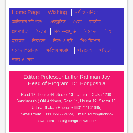
Home Page
Wishing
অর্থ ও বানিজ্য
নোয়াখালীতে ডি সির নিকট ১১ দলের স্মারক লিপি প্রদান
আলিফের চটি গল্প
বৃহস্পতিবার ● ৬ আগস্ট ২০২৬
এক্সক্লুসিভ
খেলা
জাতীয়
প্রথমপাতা
ফিচার
বিজ্ঞান-প্রযুক্তি
বিনোদন
বিশ্ব
বেগমগঞ্জে ১১ দলীয় ঐক্যের বিক্ষোভ সমাবেশ ও গণমিছিল
মুক্তমত
শিক্ষাঙ্গন
শিল্প ও ছবি
শিশু-কিশোর
অনুষ্ঠিত
সংবাদ শিরোনাম
সর্বশেষ সংবাদ
সারাদেশ
সাহিত্য
বুধবার ● ৫ আগস্ট ২০২৬
স্বাস্থ্য ও সেবা
চেয়ারম্যান পদে জনপ্রিয়তার শীর্ষে এম শহীদ
বুধবার ● ৫ আগস্ট ২০২৬
Editor: Professor Lutfor Rahman Joy
Head of Program: Dr. Bongoshia
নোয়াখালীতে ডাকাতির ঘটনায় ৪ ডাকাত গ্রেফতার
Road 12, House 44, Sector 13 , Uttara , Dhaka 1230,
বুধবার ● ৫ আগস্ট ২০২৬
Bangladesh ( Old Address, Road 14, House 19, Sector 13,
Uttara Dhaka ) Phone: +8801711131685,
সংবিধান থেকে বাতিল হতে পারে শেখ মুজিবুর রহমানের
News Room: +8801996534724, Email:
editor@bongo-
‘জাতির পিতা’ স্বীকৃতি
news.com
,
info@bongo-news.com
মঙ্গলবার ● ৪ আগস্ট ২০২৬