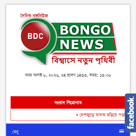
আজ আগস্ট ৮, ২০২৬, ২৪ শ্রাবণ ১৪৩৩, সময়: ১৩:০৮
সংবাদ শিরোনাম
•
দেশজুড়ে মাদক ছড়িয়ে পড়া রোধে গডফাদা
মেনু