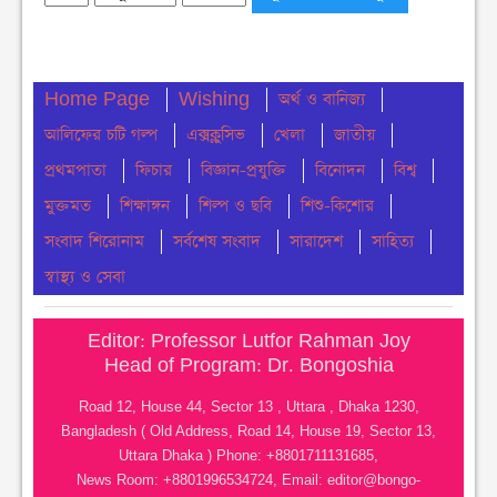
ইয়াছিন গুলিবিদ্ধ
শুক্রবার ● ৭ আগস্ট ২০২৬
Home Page
Wishing
অর্থ ও বানিজ্য
নোয়াখালীতে ডি সির নিকট ১১ দলের স্মারক লিপি প্রদান
আলিফের চটি গল্প
বৃহস্পতিবার ● ৬ আগস্ট ২০২৬
এক্সক্লুসিভ
খেলা
জাতীয়
প্রথমপাতা
ফিচার
বিজ্ঞান-প্রযুক্তি
বিনোদন
বিশ্ব
বেগমগঞ্জে ১১ দলীয় ঐক্যের বিক্ষোভ সমাবেশ ও গণমিছিল
মুক্তমত
শিক্ষাঙ্গন
শিল্প ও ছবি
শিশু-কিশোর
অনুষ্ঠিত
সংবাদ শিরোনাম
সর্বশেষ সংবাদ
সারাদেশ
সাহিত্য
বুধবার ● ৫ আগস্ট ২০২৬
স্বাস্থ্য ও সেবা
চেয়ারম্যান পদে জনপ্রিয়তার শীর্ষে এম শহীদ
বুধবার ● ৫ আগস্ট ২০২৬
Editor: Professor Lutfor Rahman Joy
Head of Program: Dr. Bongoshia
নোয়াখালীতে ডাকাতির ঘটনায় ৪ ডাকাত গ্রেফতার
Road 12, House 44, Sector 13 , Uttara , Dhaka 1230,
বুধবার ● ৫ আগস্ট ২০২৬
Bangladesh ( Old Address, Road 14, House 19, Sector 13,
Uttara Dhaka ) Phone: +8801711131685,
সংবিধান থেকে বাতিল হতে পারে শেখ মুজিবুর রহমানের
News Room: +8801996534724, Email:
editor@bongo-
‘জাতির পিতা’ স্বীকৃতি