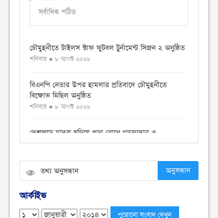
সর্বাধিক পঠিত
চৌমুহনীতে টাইলস স্টাফ ফুটবল টুর্নামেন্ট সিজন ২ অনুষ্ঠিত
শনিবার ● ৮ আগস্ট ২০২৬
বিএনপি নেতার উপর হামলার প্রতিবাদে চৌমুহনীতে
বিক্ষোভ মিছিল অনুষ্ঠিত
শনিবার ● ৮ আগস্ট ২০২৬
দেশজুড়ে মাদক ছড়িয়ে পড়া রোধে গডফাদার ও
সহযোগীদের বিরুদ্ধে চূড়ান্ত অভিযান
শুক্রবার ● ৭ আগস্ট ২০২৬
অনুসন্ধান
চৌমুহনীতে ১২কেজি গাঁজা ও একটি সিএনজি সহ আটক ১
শুক্রবার ● ৭ আগস্ট ২০২৬
আর্কাইভ
চৌমুহনীতে সন্ত্রাসীদের গুলিতে হকার্স কাশেম ও ব্যবসায়ী