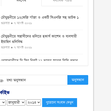
সর্বশেষ
সর্বাধিক পঠিত
চৌমুহনীতে ১২কেজি গাঁজা ও একটি সিএনজি সহ আটক ১
শুক্রবার ● ৭ আগস্ট ২০২৬
চৌমুহনীতে সন্ত্রাসীদের গুলিতে হকার্স কাশেম ও ব্যবসায়ী
ইয়াছিন গুলিবিদ্ধ
শুক্রবার ● ৭ আগস্ট ২০২৬
নোয়াখালীতে ডি সির নিকট ১১ দলের স্মারক লিপি প্রদান
বৃহস্পতিবার ● ৬ আগস্ট ২০২৬
বেগমগঞ্জে ১১ দলীয় ঐক্যের বিক্ষোভ সমাবেশ ও গণমিছিল
অনুসন্ধান
অনুষ্ঠিত
বুধবার ● ৫ আগস্ট ২০২৬
্কাইভ
চেয়ারম্যান পদে জনপ্রিয়তার শীর্ষে এম শহীদ
বুধবার ● ৫ আগস্ট ২০২৬