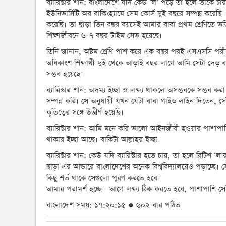
ব্যারিস্টার শান: বাংলাদেশে যদি কেউ ‘ল’ পড়ে তা হলে তাকে চ
ইউনিভার্সিটি অব বাকিংহ্যামে সেম কোর্স দুই বছরে সম্পন্ন 
করেছি। তা ছাড়া তিন বছর বয়সেই আমার বাবা প্রথম শ্রেণিতে 
শিক্ষাজীবনে ৬-৭ বছর টাইম সেভ হয়েছে।
তিনি জানান, অষ্টম শ্রেণি পাশ করে এক বছর পরই এসএসসি পরী
অধিকাংশ শিক্ষার্থী দুই থেকে আড়াই বছর লাগে আমি সেটা দেড় 
সম্ভব হয়েছে।
ব্যারিস্টার শান: অদম্য ইচ্ছা ও লক্ষ্য থাকলে অসম্ভবকে সম্ভব 
সম্পন্ন করি। সে অনুযায়ী যখন যেটা বাবা গাইড লাইন দিতেন, সে
কৃতিত্বের সঙ্গে উত্তীর্ণ হয়েছি।
ব্যারিস্টার শান: আমি মনে করি ভালো আইনজীবী হওয়ার পাশা
থাকার ইচ্ছা আছে। বাকিটা আল্লাহর ইচ্ছা।
ব্যারিস্টার শান: কেউ যদি ব্যারিস্টার হতে চায়, তা হলে ব্রি
ছাড়া এর আন্ডারে বাংলাদেশের অনেক বিশ্ববিদ্যালয়েও পড়াচ্ছে। স
কিছু শর্ত থাকে সেগুলো পূরণ করতে হবে।
আমার পরামর্শ হচ্ছে— আগে লক্ষ্য ঠিক করতে হবে, পাশাপাশি স
বাংলাদেশ সময়: ১৭:২০:১৫ ● ৬০২ বার পঠিত