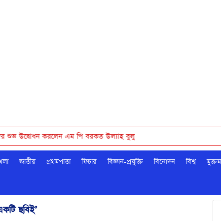
োধন করলেন এম পি বরকত উল্যাহ বুলু
েলা
জাতীয়
প্রথমপাতা
ফিচার
বিজ্ঞান-প্রযুক্তি
বিনোদন
বিশ্ব
মুক্ত
 একটি ছবিই’