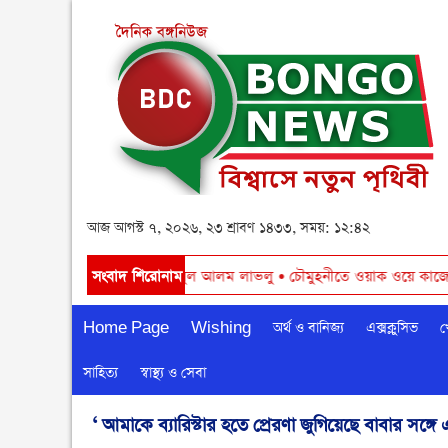
আজ আগস্ট ৭, ২০২৬, ২৩ শ্রাবণ ১৪৩৩, সময়: ১২:৪২
 হবে । - চেয়ারম্যান শামসুল আলম লাভলু
সংবাদ শিরোনাম
•
চৌমুহনীতে ওয়াক ওয়ে কাজের শুভ উদ্ব
Home Page
Wishing
অর্থ ও বানিজ্য
এক্সক্লুসিভ
খ
সাহিত্য
স্বাস্থ্য ও সেবা
‘ আমাকে ব্যারিস্টার হতে প্রেরণা জুগিয়েছে বাবার সঙ্গে