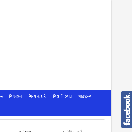
মত
শিক্ষাঙ্গন
শিল্প ও ছবি
শিশু-কিশোর
সারাদেশ