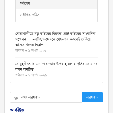
সর্বশেষ
সর্বাধিক পঠিত
নোয়াখালীতে বড় ভাইয়ের বিরুদ্ধে ছোট ভাইয়ের সাংবাদিক
সম্মেলন । —-অভিযুক্তদেরকে গ্রেফতার করলেই বেরিয়ে
আসবে থলের বিড়াল
রবিবার ● ৯ আগস্ট ২০২৬
চৌমুহনীতে বি এন পি নেতার উপর হামলার প্রতিবাদে মানব
বন্ধন অনুষ্ঠিত
শনিবার ● ৮ আগস্ট ২০২৬
চৌমুহনীতে টাইলস স্টাফ ফুটবল টুর্নামেন্ট সিজন ২ অনুষ্ঠিত
শনিবার ● ৮ আগস্ট ২০২৬
অনুসন্ধান
বিএনপি নেতার উপর হামলার প্রতিবাদে চৌমুহনীতে
আর্কাইভ