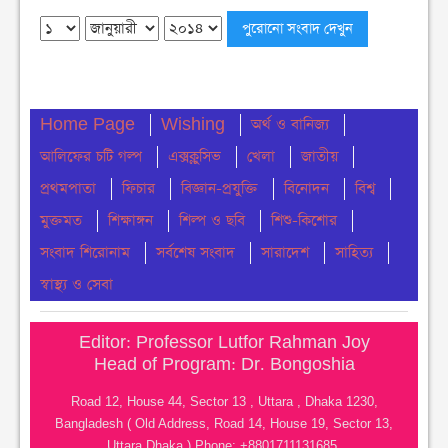
বিক্ষোভ মিছিল অনুষ্ঠিত
শনিবার ● ৮ আগস্ট ২০২৬
দেশজুড়ে মাদক ছড়িয়ে পড়া রোধে গডফাদার ও
সহযোগীদের বিরুদ্ধে চূড়ান্ত অভিযান
Home Page
শুক্রবার ● ৭ আগস্ট ২০২৬
Wishing
অর্থ ও বানিজ্য
আলিফের চটি গল্প
এক্সক্লুসিভ
খেলা
জাতীয়
চৌমুহনীতে ১২কেজি গাঁজা ও একটি সিএনজি সহ আটক ১
প্রথমপাতা
ফিচার
বিজ্ঞান-প্রযুক্তি
বিনোদন
বিশ্ব
শুক্রবার ● ৭ আগস্ট ২০২৬
মুক্তমত
শিক্ষাঙ্গন
শিল্প ও ছবি
শিশু-কিশোর
চৌমুহনীতে সন্ত্রাসীদের গুলিতে হকার্স কাশেম ও ব্যবসায়ী
সংবাদ শিরোনাম
সর্বশেষ সংবাদ
সারাদেশ
সাহিত্য
ইয়াছিন গুলিবিদ্ধ
স্বাস্থ্য ও সেবা
শুক্রবার ● ৭ আগস্ট ২০২৬
Editor: Professor Lutfor Rahman Joy
নোয়াখালীতে ডি সির নিকট ১১ দলের স্মারক লিপি প্রদান
Head of Program: Dr. Bongoshia
বৃহস্পতিবার ● ৬ আগস্ট ২০২৬
Road 12, House 44, Sector 13 , Uttara , Dhaka 1230,
বেগমগঞ্জে ১১ দলীয় ঐক্যের বিক্ষোভ সমাবেশ ও গণমিছিল
Bangladesh ( Old Address, Road 14, House 19, Sector 13,
অনুষ্ঠিত
Uttara Dhaka ) Phone: +8801711131685,