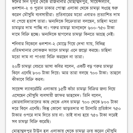
ঈদের দিন দুপুর থেকে রাজধানীর মোহাম্মদপুর, সায়েন্সল্যাব,
গুলশান-২ ও পুরান ঢাকার পোস্তা এলাকা থেকে চামড়া সংগ্রহ শুরু
করেন মৌসুমি ব্যবসায়ীরা। প্রতিবারের মতো এবারও প্রত্যাশিত দাম
না পেয়ে হতাশ তারা। অন্যদিকে বিক্রেতারা বলছেন, চাহিদা মতো
চামড়ার দাম পাচ্ছি না। গরুর চামড়া মানভেদে ৬০০-৭৫০ টাকা
দামে বিক্রি হচ্ছে। অন্যদিকে ছাগলের চামড়া কিনতে আগ্রহ নেই।
শনিবার বিকেলে গুলশান-২ মোড়ে গিয়ে দেখা যায়, বিভিন্ন
এতিমখানার লোকজন ভ্যানে চামড়া এনে জড়ো করছে। চাহিদা
মতো দাম না পাওয়া বিক্রি করছেন না তারা।
২০টি চামড়া বেচতে আসা কবির বলেন, একটি বড় গরুর চামড়া
কিনে এনেছি ৮০০ টাকা দিয়ে। আর তারা বলছে ৭০০ টাকা। তাহলে
কীভাবে বিক্রি করব।
সায়েন্স ল্যাবরেটরি এলাকায় ১৫টি কাঁচা চামড়া বিক্রির জন্য নিয়ে
এসেছেন মৌসুমি ব্যবসায়ী জাফর আহমেদ। তিনি বলেন,
কোরবানিদাতাদের কাছ থেকে এসব চামড়া ৭০০ থেকে ৮০০ টাকা
দরে কিনে এনেছি। কিন্তু কোনো আড়তদার বা ট্যানারি প্রতিষ্ঠান ৭৫০
টাকার ওপরে দাম দিতে চায় না। তাই বাধ্য হয়ে ৭৫০ টাকা দরেই
সব চামড়া বিক্রি করেছি।
মোহাম্মদপুর টাউন হল এলাকায় থেকে চামড়া ক্রয় করেন মৌসুমি