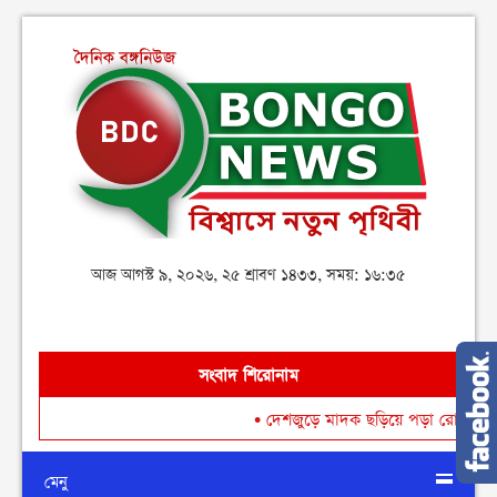
আজ আগস্ট ৯, ২০২৬, ২৫ শ্রাবণ ১৪৩৩, সময়: ১৬:৩৫
সংবাদ শিরোনাম
•
দেশজুড়ে মাদক ছড়িয়ে পড়া রোধে গডফাদার ও স
মেনু