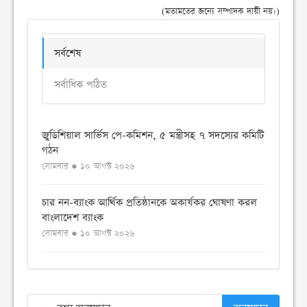
(মতামতের জন্যে সম্পাদক দায়ী নয়।)
সর্বশেষ
সর্বাধিক পঠিত
জুডিশিয়াল সার্ভিস পে-কমিশন, ৫ মন্ত্রীসহ ৭ সদস্যের কমিটি
গঠন
সোমবার ● ১০ আগস্ট ২০২৬
চার নন-ব্যাংক আর্থিক প্রতিষ্ঠানকে অকার্যকর ঘোষণা করল
বাংলাদেশ ব্যাংক
সোমবার ● ১০ আগস্ট ২০২৬
ব্রিকস শীর্ষ সম্মেলনে অংশ না নেওয়ার অনড় সিদ্ধান্ত নিয়েছে
বাংলাদেশ
সোমবার ● ১০ আগস্ট ২০২৬