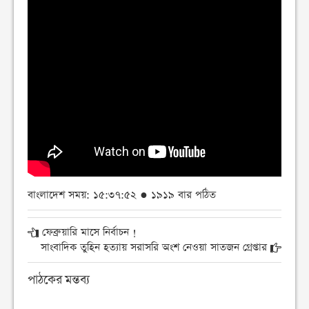
বাংলাদেশ সময়: ১৫:৩৭:৫২ ● ১৯১৯ বার পঠিত
ফেব্রুয়ারি মাসে নির্বাচন !
সাংবাদিক তুহিন হত্যায় সরাসরি অংশ নেওয়া সাতজন গ্রেপ্তার
পাঠকের মন্তব্য