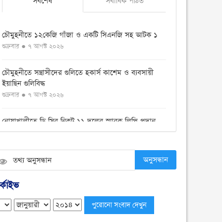
সর্বশেষ
সর্বাধিক পঠিত
চৌমুহনীতে ১২কেজি গাঁজা ও একটি সিএনজি সহ আটক ১
শুক্রবার ● ৭ আগস্ট ২০২৬
চৌমুহনীতে সন্ত্রাসীদের গুলিতে হকার্স কাশেম ও ব্যবসায়ী
ইয়াছিন গুলিবিদ্ধ
শুক্রবার ● ৭ আগস্ট ২০২৬
নোয়াখালীতে ডি সির নিকট ১১ দলের স্মারক লিপি প্রদান
বৃহস্পতিবার ● ৬ আগস্ট ২০২৬
বেগমগঞ্জে ১১ দলীয় ঐক্যের বিক্ষোভ সমাবেশ ও গণমিছিল
অনুসন্ধান
অনুষ্ঠিত
বুধবার ● ৫ আগস্ট ২০২৬
্কাইভ
চেয়ারম্যান পদে জনপ্রিয়তার শীর্ষে এম শহীদ
বুধবার ● ৫ আগস্ট ২০২৬