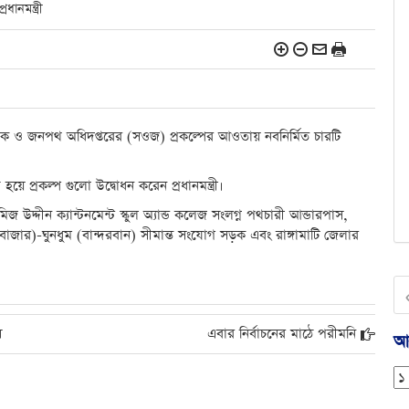
ানমন্ত্রী
সড়ক ও জনপথ অধিদপ্তরের (সওজ) প্রকল্পের আওতায় নবনির্মিত চারটি
।
য়ে প্রকল্প গুলো উদ্বোধন করেন প্রধানমন্ত্রী।
জ উদ্দীন ক্যান্টনমেন্ট স্কুল অ্যান্ড কলেজ সংলগ্ন পথচারী আন্ডারপাস,
াজার)-ঘুনধুম (বান্দরবান) সীমান্ত সংযোগ সড়ক এবং রাঙ্গামাটি জেলার
ি
এবার নির্বাচনের মাঠে পরীমনি
আর