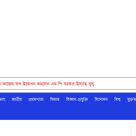
জের শুভ উদ্বোধন করলেন এম পি বরকত উল্যাহ বুলু
েলা
জাতীয়
প্রথমপাতা
ফিচার
বিজ্ঞান-প্রযুক্তি
বিনোদন
বিশ্ব
মুক্ত