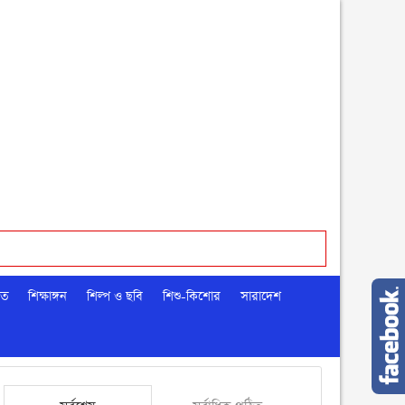
মত
শিক্ষাঙ্গন
শিল্প ও ছবি
শিশু-কিশোর
সারাদেশ