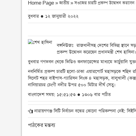
Home Page » জাতীয় »
সওজের চারটি প্রকল্প উদ্বোধন করলেন প্রধ
বুধবার ● ১২ জানুয়ারী ২০২২
বঙ্গনিউজঃ রাজধানীসহ দেশের বিভিন্ন স্থানে 
প্রকল্প উদ্বোধন করেছেন প্রধানমন্ত্রী শেখ হাসিনা
বুধবার গণভবন থেকে ভিডিও কনফারেন্সের মাধ্যমে ভার্চুয়ালি যুক্ত হ
নবনির্মিত প্রকল্প চারটি হলো-ঢাকা এয়ারপোর্ট মহাসড়কে শহিদ রমি
সিলেট শহর বাইপাস-গ্যারিসন লিংক ৪ মহাসড়ক, বালুখালী (কক্সব
নানিয়ারচর চেংগী নদীর উপর ৫০০ মিটার দীর্ঘ সেতু।
বাংলাদেশ সময়: ১৫:৫১:৫৩ ● ১৩০৬ বার পঠিত
নারায়ণগঞ্জ সিটি নির্বাচন বন্ধের কোনো পরিকল্পনা নেই: সিইস
পাঠকের মন্তব্য