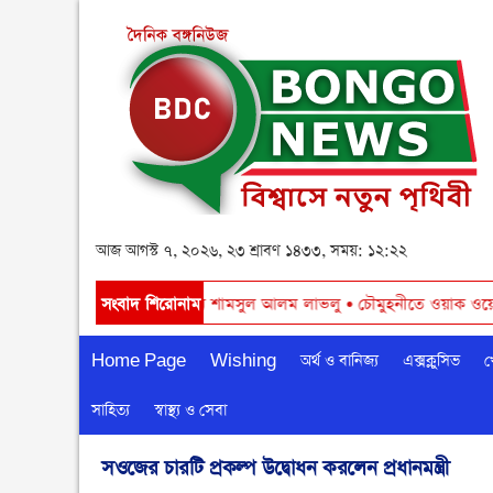
আজ আগস্ট ৭, ২০২৬, ২৩ শ্রাবণ ১৪৩৩, সময়: ১২:২২
় উন্নয়ন সম্ভব হবে । - চেয়ারম্যান শামসুল আলম লাভলু
সংবাদ শিরোনাম
•
চৌমুহনীতে ওয়াক ওয়ে কা
Home Page
Wishing
অর্থ ও বানিজ্য
এক্সক্লুসিভ
খ
সাহিত্য
স্বাস্থ্য ও সেবা
সওজের চারটি প্রকল্প উদ্বোধন করলেন প্রধানমন্ত্রী