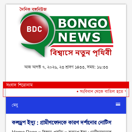
আজ আগস্ট ৭, ২০২৬, ২৩ শ্রাবণ ১৪৩৩, সময়: ১৬:৩৩
সংবাদ শিরোনাম
•
সংবিধান থেকে বাতিল হতে পারে শেখ ম
মেনু
কলড্রপ ইস্যু : গ্রামীণফোনকে কারণ দর্শানোর নোটিস