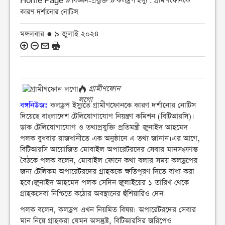
Home Page » বিজ্ঞান-প্রযুক্তি »
কলড্রপ ইস্যু : গ্রামীণফোনকে
কারণ দর্শানোর নোটিস
মঙ্গলবার ● ৯ জুলাই ২০২৪
গ্রামীণফোন
লগো
বঙ্গনিউজঃ
কলড্রপ ইস্যুতে গ্রামীণফোনকে কারণ দর্শানোর নোটিস
দিয়েছে বাংলাদেশ টেলিযোগাযোগ নিয়ন্ত্রণ কমিশন (বিটিআরসি)।
ডাক টেলিযোগাযোগ ও তথ্যপ্রযুক্তি প্রতিমন্ত্রী জুনাইদ আহমেদ
পলক বুধবার রাজধানীতে এক অনুষ্ঠানে এ তথ্য জানান।এর আগে,
বিটিআরসি আয়োজিত মোবাইল অপারেটরদের সেবার মানসংক্রান্ত
বৈঠকে পলক বলেন, মোবাইল ফোনে কথা বলার সময় কলড্রপের
জন্য টেলিকম অপারেটরদের গ্রাহককে ক্ষতিপূরণ দিতে বাধ্য করা
হবে।জুনাইদ আহমেদ পলক সেদিন জুলাইয়ের ১ তারিখ থেকে
গ্রাহকসেবা নিশ্চিতে কঠোর অবস্থানের হুঁশিয়ারিও দেন।
পলক বলেন, কলড্রপ এখন নিয়মিত বিষয়। অপারেটরদের সেবার
মান নিয়ে গ্রাহকরা যেমন অসন্তুষ্ট, বিটিআরসির জরিপেও