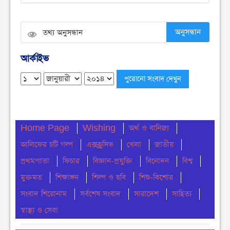
বুধবার ● ৫ আগস্ট ২০২৬
নোয়াখালীতে ডাকাতির ঘটনায় ৪ ডাকাত গ্রেফতার
অনুসন্ধান
বুধবার ● ৫ আগস্ট ২০২৬
আর্কাইভ
সংবিধান থেকে বাতিল হতে পারে শেখ মুজিবুর রহমানের
‘জাতির পিতা’ স্বীকৃতি
মঙ্গলবার ● ৪ আগস্ট ২০২৬
ঢাকা কলেজে ছাত্রদল-শিবিরের সংঘর্ষ
Home Page
Wishing
অর্থ ও বানিজ্য
মঙ্গলবার ● ৪ আগস্ট ২০২৬
আলিফের চটি গল্প
এক্সক্লুসিভ
খেলা
জাতীয়
নোয়াখালীতে সি এন জি পাম্প গুলোতে গ্যাস সংকট
প্রথমপাতা
ফিচার
বিজ্ঞান-প্রযুক্তি
বিনোদন
বিশ্ব
মঙ্গলবার ● ৪ আগস্ট ২০২৬
মুক্তমত
শিক্ষাঙ্গন
শিল্প ও ছবি
শিশু-কিশোর
সংবাদ শিরোনাম
সর্বশেষ সংবাদ
সারাদেশ
সাহিত্য
চার মাস ধরে ইউএনও নেই মধ্যনগরে, ভোগান্তিতে
সেবাপ্রত্যাশীরা
স্বাস্থ্য ও সেবা
মঙ্গলবার ● ৪ আগস্ট ২০২৬