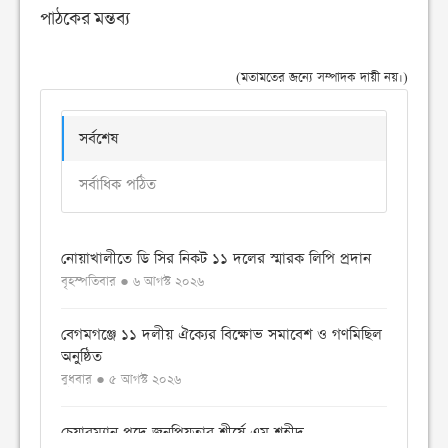
পাঠকের মন্তব্য
(মতামতের জন্যে সম্পাদক দায়ী নয়।)
সর্বশেষ
সর্বাধিক পঠিত
নোয়াখালীতে ডি সির নিকট ১১ দলের স্মারক লিপি প্রদান
বৃহস্পতিবার ● ৬ আগস্ট ২০২৬
বেগমগঞ্জে ১১ দলীয় ঐক্যের বিক্ষোভ সমাবেশ ও গণমিছিল
অনুষ্ঠিত
বুধবার ● ৫ আগস্ট ২০২৬
চেয়ারম্যান পদে জনপ্রিয়তার শীর্ষে এম শহীদ