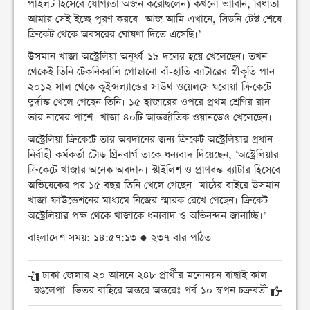
পাইলট হিসেবে যোগ্যতা অর্জন করেছিলেন) কখনো ভাবিনি, বিধাতা
আমার সেই ইচ্ছে পূরণ করবে। আজ আমি এখানে, সিডনি টেস্ট শেষে
ক্রিকেট থেকে অবসরের ঘোষণা দিতে এসেছি।’
উসমান খাজা অস্ট্রেলিয়া অনূর্ধ্ব-১৯ দলের হয়ে খেলেছেন। তখন
থেকেই তিনি টেকনিক্যালি গোছানো বাঁ-হাতি ব্যাটারের স্বীকৃতি পান।
২০১২ সাল থেকে কুইন্সল্যান্ডের সাউথ ওয়েলসে ঘরোয়া ক্রিকেটে
দুর্দান্ত খেলে গেছেন তিনি। ১৫ হাজারের ওপরে প্রথম শ্রেণির রান
তার নামের পাশে। খাজা ৪০টি আন্তর্জাতিক ওয়ানডেও খেলেছেন।
অস্ট্রেলিয়া ক্রিকেটে তার অবদানের জন্য ক্রিকেট অস্ট্রেলিয়ার প্রধান
নির্বাহী কর্মকর্তা টোড গ্রিনবার্গ তাকে ধন্যবাদ দিয়েছেন, ‘অস্ট্রেলিয়ার
ক্রিকেটে খাজার অনেক অবদান। স্টাইলিশ ও প্রাণবন্ত ব্যাটার হিসেবে
অভিষেকের পর ১৫ বছর তিনি খেলে গেছেন। মাঠের বাইরে উসমান
খাজা ফাউন্ডেশনের মাধ্যমে নিজের স্মারক রেখে গেছেন। ক্রিকেট
অস্ট্রেলিয়ার পক্ষ থেকে খাজাকে ধন্যবাদ ও অভিনন্দন জানাচ্ছি।’
বাংলাদেশ সময়: ১৪:৫৭:১৩ ● ২৩৭ বার পঠিত
ঢাকা জেলার ২০ আসনে ২৪৮ প্রার্থীর মনোনয়ন বাছাই কাল
রঙলেপা- ভিতর বাহিরে অন্তরে অন্তরেঃ পর্ব-১০ স্বপন চক্রবর্তী