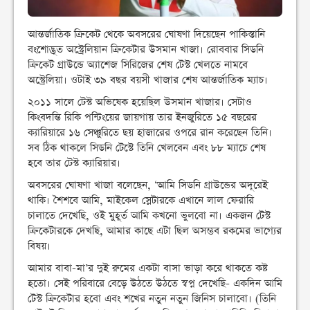
আন্তর্জাতিক ক্রিকেট থেকে অবসরের ঘোষণা দিয়েছেন পাকিস্তানি
বংশোদ্ভূত অস্ট্রেলিয়ান ক্রিকেটার উসমান খাজা। রোববার সিডনি
ক্রিকেট গ্রাউন্ডে অ্যাশেজ সিরিজের শেষ টেস্ট খেলতে নামবে
অস্ট্রেলিয়া। ওটাই ৩৯ বছর বয়সী খাজার শেষ আন্তর্জাতিক ম্যাচ।
২০১১ সালে টেস্ট অভিষেক হয়েছিল উসমান খাজার। সেটাও
কিংবদন্তি রিকি পন্টিংয়ের জায়গায় তার ইনজুরিতে ১৫ বছরের
ক্যারিয়ারে ১৬ সেঞ্চুরিতে ছয় হাজারের ওপরে রান করেছেন তিনি।
সব ঠিক থাকলে সিডনি টেস্টে তিনি খেলবেন এবং ৮৮ ম্যাচে শেষ
হবে তার টেস্ট ক্যারিয়ার।
অবসরের ঘোষণা খাজা বলেছেন, ‘আমি সিডনি গ্রাউন্ডের অদূরেই
থাকি। শৈশবে আমি, মাইকেল স্লেটারকে এখানে লাল ফেরারি
চালাতে দেখেছি, ওই মুহূর্ত আমি কখনো ভুলবো না। একজন টেস্ট
ক্রিকেটারকে দেখছি, আমার কাছে এটা ছিল অসম্ভব রকমের ভাগ্যের
বিষয়।
আমার বাবা-মা’র দুই রুমের একটা বাসা ভাড়া করে থাকতে কষ্ট
হতো। সেই পরিবারে বেড়ে উঠতে উঠতে স্বপ্ন দেখেছি- একদিন আমি
টেস্ট ক্রিকেটার হবো এবং শখের নতুন নতুন জিনিস চালাবো। (তিনি