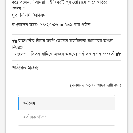
করে বলেন, “আমরা এই বিষয়টি খুব জোরালোভাবে খতিয়ে
দেখব।”
সূত্র: বিবিসি, সিবিএস
বাংলাদেশ সময়: ১১:২৭:৫৯ ● ১৩২ বার পঠিত
রাজধানীর বিজয় সরণি মোড়ের কলমিলতা বাজারের আগুন
নিয়ন্ত্রণে
রঙলেপা- ভিতর বাহিরে অন্তরে অন্তরেঃ পর্ব-৩০ স্বপন চক্রবর্তী
পাঠকের মন্তব্য
(মতামতের জন্যে সম্পাদক দায়ী নয়।)
সর্বশেষ
সর্বাধিক পঠিত