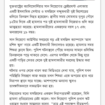
যুক্তরাষ্ট্রের ক্যালিফোর্নিয়ার সান দিয়েগোর ক্লেইরমন্ট এলাকায়
একটি ইসলামিক সেন্টার ও মসজিদে বন্দুকধারী দুই কিশোরের
গুলিতে তিনজন নিহত হয়েছেন। স্থানীয় সময় সোমবার দুপুর পৌনে
১২টার দিকে এই হামলার পর দুই হামলাকারী নিজেরাও গুলি করে
আত্মহত্যা করেছে। হামলাকারীদের একজনের বয়স ১৭ এবং
অন্যজনের ১৯ বছর।
সান দিয়েগো কাউন্টির সবচেয়ে বড় এই মসজিদ ক্যাম্পাসে ‘আল
রশিদ স্কুল’ নামে একটি ইসলামী বিদ্যালয়ও রয়েছে। হামলার সময়
শিশুরা ক্লাসে ছিল। পুলিশ ঘটনাস্থলে পৌঁছে ভবনের সামনে গুলিবিদ্ধ
তিনজনকে পড়ে থাকতে দেখে। এরপর মসজিদ থেকে কিছু দূরে
একটি গাড়ির ভেতর থেকে দুই হামলাকারীর মরদেহ উদ্ধার করা
হয়।
ঘটনার ওপর থেকে ধারণ করা ভিডিওতে দেখা যায়, পুলিশ যখন
পরিস্থিতি নিয়ন্ত্রণে কাজ করছে তখন শিশুরা একে অপরের হাত ধরে
নিরাপদ স্থানে সরে যাচ্ছে। আশপাশের অন্যান্য স্কুলও
তাৎক্ষণিকভাবে লকডাউন করা হয়।
নিহতদের মধ্যে মসজিদের একজন নিরাপত্তারক্ষী রয়েছেন, যিনি
হামলা প্রতিরোধের চেষ্টা করেন। সান দিয়েগো পুলিশ প্রধান স্কট
ওয়াহল সংবাদ সম্মেলনে বলেন, “তার এই পদক্ষেপ বীরত্বপূর্ণ।