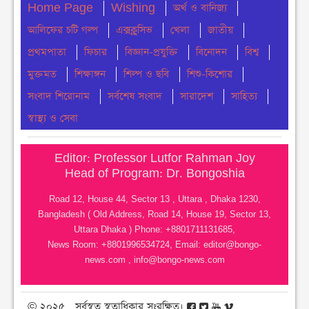
Home Page
Wishing
অর্থ ও বানিজ্য
মঙ্গলবার ● ৪ আগস্ট ২০২৬
আলিফের চটি গল্প
এক্সক্লুসিভ
খেলা
জাতীয়
চার মাস ধরে ইউএনও নেই মধ্যনগরে, ভোগান্তিতে
প্রথমপাতা
ফিচার
বিজ্ঞান-প্রযুক্তি
বিনোদন
বিশ্ব
সেবাপ্রত্যাশীরা
মুক্তমত
শিক্ষাঙ্গন
শিল্প ও ছবি
শিশু-কিশোর
মঙ্গলবার ● ৪ আগস্ট ২০২৬
সংবাদ শিরোনাম
সর্বশেষ সংবাদ
সারাদেশ
সাহিত্য
নোয়াখালীতে সাংবাদিকদের মধ্যে প্রীতি ফুটবল ম্যাচ
স্বাস্থ্য ও সেবা
অনুষ্ঠীত
সোমবার ● ৩ আগস্ট ২০২৬
Editor: Professor Lutfor Rahman Joy
Head of Program: Dr. Bongoshia
পালিয়ে যাওয়ার রাজনীতি থেকে আমাদের বেরিয়ে আসতে
হবে– বরকত উল্যাহ বুলু
Road 12, House 44, Sector 13 , Uttara , Dhaka 1230,
Bangladesh ( Old Address, Road 14, House 19, Sector 13,
রবিবার ● ২ আগস্ট ২০২৬
Uttara Dhaka ) Phone: +8801711131685,
News Room: +8801996534724, Email:
editor@bongo-
নোয়াখালীতে হেযবুত তাওহীদ সংগঠন নিষিদ্ধের দাবীতে
news.com
,
info@bongo-news.com
ইসলামী মহা সম্মেলন অনুষ্ঠিত
শনিবার ● ১ আগস্ট ২০২৬
© ২০২৫ , সর্বস্বত্ব স্বত্বাধিকার সংরক্ষিত।