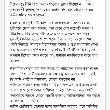
নিঃসন্দেহে তিনি আজ অনেক মানুষের প্রাণ বাঁচিয়েছেন।” এক
প্রত্যক্ষদর্শী জানান, তিনি সেমি-অটোমেটিক অস্ত্র থেকে প্রায় ৩০
রাউন্ড গুলির শব্দ শুনেছেন।
হামলার প্রায় দুই ঘণ্টা আগে এক সন্দেহভাজন কিশোরের মা
পুলিশকে ফোন করে জানান, তার ছেলে বেশ কয়েকটি বন্দুক ও
গাড়ি নিয়ে বাড়ি থেকে পালিয়েছে এবং আরেকজন সঙ্গে আছে।
দুজনই সামরিক ছদ্মবেশী পোশাকে ছিল। বাড়িতে রেখে যাওয়া
একটি চিরকুটে ‘সাধারণ বিদ্বেষমূলক বক্তব্য ও উগ্র কথাবার্তা’ লেখা
ছিল বলে জানান পুলিশ প্রধান। এফবিআই ঘটনাটিকে বিদ্বেষমূলক
অপরাধ হিসেবে তদন্ত করছে এবং সাধারণ নাগরিকদের কাছে তথ্য
চেয়েছে।
ইসলামিক সেন্টার অব সান দিয়েগোর পরিচালক ইমাম ত্বহা হাসান
বলেন, “কোনো উপাসনালয়কে লক্ষ্যবস্তু করা অত্যন্ত জঘন্য। এই
স্থাপনাটি একটি উপাসনালয়, কোনো যুদ্ধক্ষেত্র নয়।”
ক্যালিফোর্নিয়ার গভর্নর গ্যাভিন নিউজম বলেছেন, এটি এমন একটি
জায়গা যেখানে পরিবার ও শিশুরা শান্তিতে উপাসনা করে। ধর্মীয়
সম্প্রদায়ের বিরুদ্ধে কোনো সন্ত্রাসী কর্মকাণ্ড ক্যালিফোর্নিয়া সহ্য করবে
না বলে জানান তিনি।
মার্কিন প্রেসিডেন্ট ডোনাল্ড ট্রাম্প ঘটনাটিকে ‘ভয়াবহ’ বলে অভিহিত