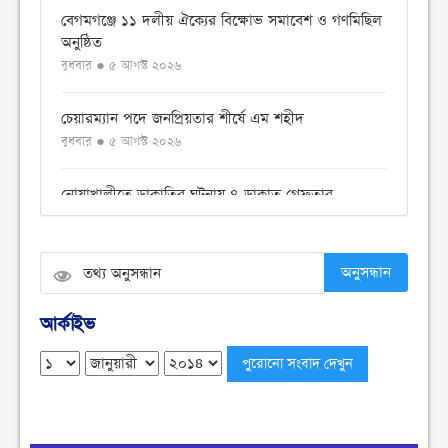
বেগমগঞ্জে ১১ দলীয় ঐক্যের বিক্ষোভ সমাবেশ ও গণমিছিল
অনুষ্ঠিত
বুধবার ● ৫ আগস্ট ২০২৬
চেয়ারম্যান পদে জনপ্রিয়তার শীর্ষে এম শহীদ
বুধবার ● ৫ আগস্ট ২০২৬
নোয়াখালীতে ডাকাতির ঘটনায় ৪ ডাকাত গ্রেফতার
বুধবার ● ৫ আগস্ট ২০২৬
সংবিধান থেকে বাতিল হতে পারে শেখ মুজিবুর রহমানের
অনুসন্ধান
‘জাতির পিতা’ স্বীকৃতি
মঙ্গলবার ● ৪ আগস্ট ২০২৬
আর্কাইভ
ঢাকা কলেজে ছাত্রদল-শিবিরের সংঘর্ষ
মঙ্গলবার ● ৪ আগস্ট ২০২৬
নোয়াখালীতে সি এন জি পাম্প গুলোতে গ্যাস সংকট