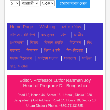
ঢাকা কলেজে ছাত্রদল-শিবিরের সংঘর্ষ
মঙ্গলবার ● ৪ আগস্ট ২০২৬
নোয়াখালীতে সি এন জি পাম্প গুলোতে গ্যাস সংকট
Home Page
Wishing
অর্থ ও বানিজ্য
মঙ্গলবার ● ৪ আগস্ট ২০২৬
আলিফের চটি গল্প
এক্সক্লুসিভ
খেলা
জাতীয়
চার মাস ধরে ইউএনও নেই মধ্যনগরে, ভোগান্তিতে
প্রথমপাতা
ফিচার
বিজ্ঞান-প্রযুক্তি
বিনোদন
বিশ্ব
সেবাপ্রত্যাশীরা
মুক্তমত
শিক্ষাঙ্গন
শিল্প ও ছবি
শিশু-কিশোর
মঙ্গলবার ● ৪ আগস্ট ২০২৬
সংবাদ শিরোনাম
সর্বশেষ সংবাদ
সারাদেশ
সাহিত্য
নোয়াখালীতে সাংবাদিকদের মধ্যে প্রীতি ফুটবল ম্যাচ
স্বাস্থ্য ও সেবা
অনুষ্ঠীত
সোমবার ● ৩ আগস্ট ২০২৬
Editor: Professor Lutfor Rahman Joy
Head of Program: Dr. Bongoshia
পালিয়ে যাওয়ার রাজনীতি থেকে আমাদের বেরিয়ে আসতে
হবে– বরকত উল্যাহ বুলু
Road 12, House 44, Sector 13 , Uttara , Dhaka 1230,
Bangladesh ( Old Address, Road 14, House 19, Sector 13,
রবিবার ● ২ আগস্ট ২০২৬
Uttara Dhaka ) Phone: +8801711131685,