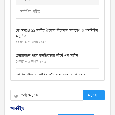
সর্বাধিক পঠিত
বেগমগঞ্জে ১১ দলীয় ঐক্যের বিক্ষোভ সমাবেশ ও গণমিছিল
অনুষ্ঠিত
বুধবার ● ৫ আগস্ট ২০২৬
চেয়ারম্যান পদে জনপ্রিয়তার শীর্ষে এম শহীদ
বুধবার ● ৫ আগস্ট ২০২৬
নোয়াখালীতে ডাকাতির ঘটনায় ৪ ডাকাত গ্রেফতার
বুধবার ● ৫ আগস্ট ২০২৬
সংবিধান থেকে বাতিল হতে পারে শেখ মুজিবুর রহমানের
অনুসন্ধান
‘জাতির পিতা’ স্বীকৃতি
মঙ্গলবার ● ৪ আগস্ট ২০২৬
আর্কাইভ