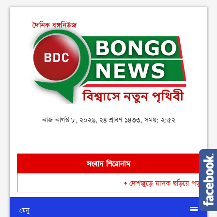
আজ আগস্ট ৮, ২০২৬, ২৪ শ্রাবণ ১৪৩৩, সময়: ২:৫২
সংবাদ শিরোনাম
•
দেশজুড়ে মাদক ছড়িয়ে পড়া রোধে গডফা
মেনু