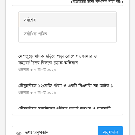
(মতামতের জন্যে সম্পাদক দায়ী নয়।)
সর্বশেষ
সর্বাধিক পঠিত
দেশজুড়ে মাদক ছড়িয়ে পড়া রোধে গডফাদার ও
সহযোগীদের বিরুদ্ধে চূড়ান্ত অভিযান
শুক্রবার ● ৭ আগস্ট ২০২৬
চৌমুহনীতে ১২কেজি গাঁজা ও একটি সিএনজি সহ আটক ১
শুক্রবার ● ৭ আগস্ট ২০২৬
চৌমুহনীতে সন্ত্রাসীদের গুলিতে হকার্স কাশেম ও ব্যবসায়ী
ইয়াছিন গুলিবিদ্ধ
শুক্রবার ● ৭ আগস্ট ২০২৬
অনুসন্ধান