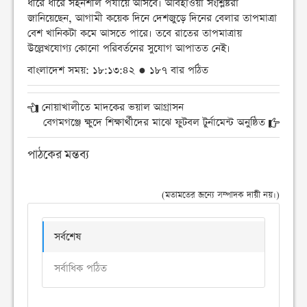
ধীরে ধীরে সহনশীল পর্যায়ে আসবে। আবহাওয়া সংশ্লিষ্টরা
জানিয়েছেন, আগামী কয়েক দিনে দেশজুড়ে দিনের বেলার তাপমাত্রা
বেশ খানিকটা কমে আসতে পারে। তবে রাতের তাপমাত্রায়
উল্লেখযোগ্য কোনো পরিবর্তনের সুযোগ আপাতত নেই।
বাংলাদেশ সময়: ১৮:১৩:৪২ ● ১৮৭ বার পঠিত
নোয়াখালীতে মাদকের ভয়াল আগ্রাসন
বেগমগঞ্জে ক্ষুদে শিক্ষার্থীদের মাঝে ফুটবল টুর্নামেন্ট অনুষ্ঠিত
পাঠকের মন্তব্য
(মতামতের জন্যে সম্পাদক দায়ী নয়।)
সর্বশেষ
সর্বাধিক পঠিত