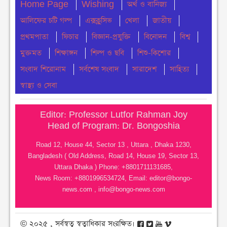
Home Page
Wishing
অর্থ ও বানিজ্য
চেয়ারম্যান পদে জনপ্রিয়তার শীর্ষে এম শহীদ
আলিফের চটি গল্প
বুধবার ● ৫ আগস্ট ২০২৬
এক্সক্লুসিভ
খেলা
জাতীয়
প্রথমপাতা
ফিচার
বিজ্ঞান-প্রযুক্তি
বিনোদন
বিশ্ব
নোয়াখালীতে ডাকাতির ঘটনায় ৪ ডাকাত গ্রেফতার
মুক্তমত
শিক্ষাঙ্গন
শিল্প ও ছবি
শিশু-কিশোর
বুধবার ● ৫ আগস্ট ২০২৬
সংবাদ শিরোনাম
সর্বশেষ সংবাদ
সারাদেশ
সাহিত্য
সংবিধান থেকে বাতিল হতে পারে শেখ মুজিবুর রহমানের
স্বাস্থ্য ও সেবা
‘জাতির পিতা’ স্বীকৃতি
মঙ্গলবার ● ৪ আগস্ট ২০২৬
Editor: Professor Lutfor Rahman Joy
Head of Program: Dr. Bongoshia
ঢাকা কলেজে ছাত্রদল-শিবিরের সংঘর্ষ
Road 12, House 44, Sector 13 , Uttara , Dhaka 1230,
মঙ্গলবার ● ৪ আগস্ট ২০২৬
Bangladesh ( Old Address, Road 14, House 19, Sector 13,
Uttara Dhaka ) Phone: +8801711131685,
নোয়াখালীতে সি এন জি পাম্প গুলোতে গ্যাস সংকট
News Room: +8801996534724, Email:
editor@bongo-
মঙ্গলবার ● ৪ আগস্ট ২০২৬
news.com
,
info@bongo-news.com
© ২০২৫ , সর্বস্বত্ব স্বত্বাধিকার সংরক্ষিত।