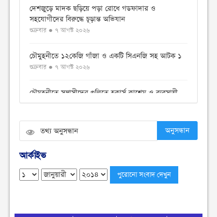
দেশজুড়ে মাদক ছড়িয়ে পড়া রোধে গডফাদার ও
সহযোগীদের বিরুদ্ধে চূড়ান্ত অভিযান
শুক্রবার ● ৭ আগস্ট ২০২৬
চৌমুহনীতে ১২কেজি গাঁজা ও একটি সিএনজি সহ আটক ১
শুক্রবার ● ৭ আগস্ট ২০২৬
চৌমুহনীতে সন্ত্রাসীদের গুলিতে হকার্স কাশেম ও ব্যবসায়ী
ইয়াছিন গুলিবিদ্ধ
শুক্রবার ● ৭ আগস্ট ২০২৬
অনুসন্ধান
নোয়াখালীতে ডি সির নিকট ১১ দলের স্মারক লিপি প্রদান
বৃহস্পতিবার ● ৬ আগস্ট ২০২৬
আর্কাইভ
বেগমগঞ্জে ১১ দলীয় ঐক্যের বিক্ষোভ সমাবেশ ও গণমিছিল
অনুষ্ঠিত
বুধবার ● ৫ আগস্ট ২০২৬