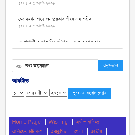
বুধবার ● ৫ আগস্ট ২০২৬
চেয়ারম্যান পদে জনপ্রিয়তার শীর্ষে এম শহীদ
বুধবার ● ৫ আগস্ট ২০২৬
নোয়াখালীতে ডাকাতির ঘটনায় ৪ ডাকাত গ্রেফতার
বুধবার ● ৫ আগস্ট ২০২৬
সংবিধান থেকে বাতিল হতে পারে শেখ মুজিবুর রহমানের
অনুসন্ধান
‘জাতির পিতা’ স্বীকৃতি
মঙ্গলবার ● ৪ আগস্ট ২০২৬
আর্কাইভ
ঢাকা কলেজে ছাত্রদল-শিবিরের সংঘর্ষ
মঙ্গলবার ● ৪ আগস্ট ২০২৬
নোয়াখালীতে সি এন জি পাম্প গুলোতে গ্যাস সংকট
Home Page
Wishing
অর্থ ও বানিজ্য
মঙ্গলবার ● ৪ আগস্ট ২০২৬
আলিফের চটি গল্প
এক্সক্লুসিভ
খেলা
জাতীয়