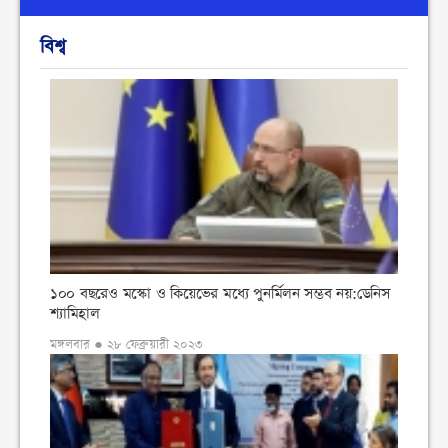
বিশ্ব
১০০ বছরেও মস্কো ও কিয়েভের মধ্যে পুনর্মিলন সম্ভব নয়:ডেনিস
শ্যামিহাল
মঙ্গলবার ● ২৮ ফেব্রুয়ারী ২০২৩