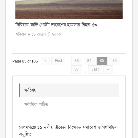
সিরিয়ায় ‘জঙ্গি গোষ্ঠী’ দায়েশের হামলায় নিহত ৫৩
শনিবার ● ১৮ ফেব্রুয়ারী ২০২৩
«
First
83
84
85
86
Page 85 of 105
...
87
Last
»
...
সর্বশেষ
সর্বাধিক পঠিত
বেগমগঞ্জে ১১ দলীয় ঐক্যের বিক্ষোভ সমাবেশ ও গণমিছিল
অনুষ্ঠিত