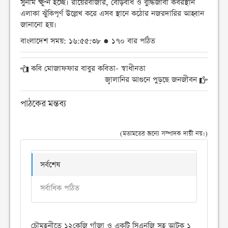
সুনাম ক্ষুণ্ন হচ্ছে। রায়েরবাজার, বেড়িবাঁধ ও বুদ্ধিজীবী কবরস্থান
এলাকা ঝুঁকিপূর্ণ উল্লেখ করে এসব স্থানে কঠোর নজরদারির আহ্বান
জানানো হয়।
বাংলাদেশ সময়: ১৬:৫৫:৩৮ ● ১৭০ বার পঠিত
কবি মোজাফফার বাবুর কবিতা- স্বাধীনতা
জ্বালানির আগুনে পুড়ছে জনজীবন
পাঠকের মন্তব্য
(মতামতের জন্যে সম্পাদক দায়ী নয়।)
সর্বশেষ
সর্বাধিক পঠিত
চৌমুহনীতে ১২কেজি গাঁজা ও একটি সিএনজি সহ আটক ১