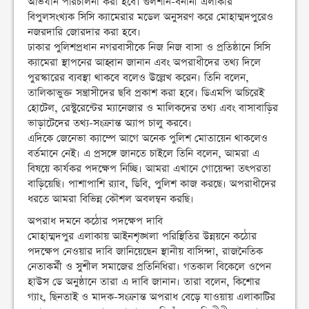
অভিযান পরিচালনা করা হবে। গুলশান-বনানী এলাকার
বিপুলসংখ্যক সিসি ক্যামেরার মডেল অনুসরণ করে মোহাম্মদপুরেও
নজরদারি জোরদার করা হবে।
ঢাকার পুলিশপ্রধান নগরবাসীকে নিজ নিজ বাসা ও প্রতিষ্ঠানে সিসি
ক্যামেরা স্থাপনের আহ্বান জানান এবং অপরাধীদের তথ্য দিলে
পুরস্কারের ব্যবস্থা থাকবে বলেও উল্লেখ করেন। তিনি বলেন,
তা‌লিকাভুক্ত সন্ত্রাসী‌দের ছ‌বি প্রকাশ করা হ‌বে। ডিএমপি অচি‌রেই
হোটে‌ল, রেস্টু‌রেন্টের ম‌্যা‌নেজার ও মা‌লিক‌দের তথ‌্য এবং বাসাবা‌ড়ির
ভাড়াটেদের তথ‌্য-সংক্রান্ত অ‌্যাপ চালু কর‌বে।
এদিকে জেনেভা ক্যাম্পে আগে অনেক পুলিশ মোতায়েন থাকলেও
বর্তমানে নেই। এ প্রসঙ্গে জানতে চাইলে তিনি বলেন, আমরা এ
বিষয়ে কার্যকর পদক্ষেপ নিচ্ছি। আমরা এখানে গোয়েন্দা তৎপরতা
বাড়িয়েছি। পাশাপাশি র‍্যাব, ডিবি, পুলিশ কাজ করছে। অপরাধীদের
ধরতে আমরা বিভিন্ন কৌশল অবলম্বন করছি।
অপরাধ দমনে কঠোর পদক্ষেপ দাবি
মোহাম্মদপুর এলাকায় আইনশৃঙ্খলা পরিস্থিতির উন্নয়নে কঠোর
পদক্ষেপ নেওয়ার দাবি জানিয়েছেন স্থানীয় বাসিন্দা, রাজনৈতিক
নেতাকর্মী ও সুশীল সমাজের প্রতিনিধিরা। গতকাল বিকেলে ওপেন
হাউস ডে অনুষ্ঠানে তারা এ দাবি জানান। তারা বলেন, কিশোর
গ্যাং, ছিনতাই ও মাদক-সংক্রান্ত অপরাধ বেড়ে যাওয়ায় এলাকাটির