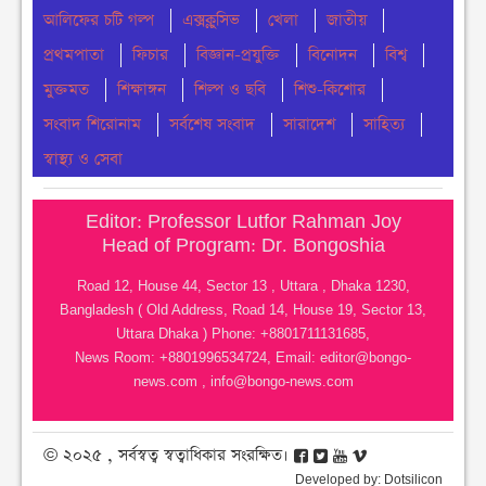
আলিফের চটি গল্প
এক্সক্লুসিভ
খেলা
জাতীয়
সংবিধান থেকে বাতিল হতে পারে শেখ মুজিবুর রহমানের
প্রথমপাতা
ফিচার
বিজ্ঞান-প্রযুক্তি
বিনোদন
বিশ্ব
‘জাতির পিতা’ স্বীকৃতি
মুক্তমত
শিক্ষাঙ্গন
শিল্প ও ছবি
শিশু-কিশোর
মঙ্গলবার ● ৪ আগস্ট ২০২৬
সংবাদ শিরোনাম
সর্বশেষ সংবাদ
সারাদেশ
সাহিত্য
ঢাকা কলেজে ছাত্রদল-শিবিরের সংঘর্ষ
স্বাস্থ্য ও সেবা
মঙ্গলবার ● ৪ আগস্ট ২০২৬
Editor: Professor Lutfor Rahman Joy
নোয়াখালীতে সি এন জি পাম্প গুলোতে গ্যাস সংকট
Head of Program: Dr. Bongoshia
মঙ্গলবার ● ৪ আগস্ট ২০২৬
Road 12, House 44, Sector 13 , Uttara , Dhaka 1230,
Bangladesh ( Old Address, Road 14, House 19, Sector 13,
চার মাস ধরে ইউএনও নেই মধ্যনগরে, ভোগান্তিতে
Uttara Dhaka ) Phone: +8801711131685,
সেবাপ্রত্যাশীরা
News Room: +8801996534724, Email:
editor@bongo-
মঙ্গলবার ● ৪ আগস্ট ২০২৬
news.com
,
info@bongo-news.com
© ২০২৫ , সর্বস্বত্ব স্বত্বাধিকার সংরক্ষিত।
Developed by:
Dotsilicon