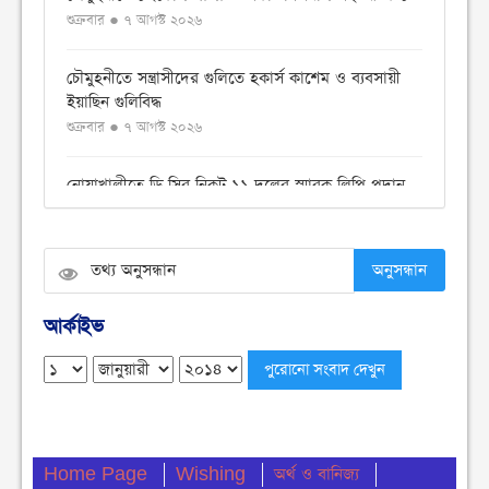
শুক্রবার ● ৭ আগস্ট ২০২৬
চৌমুহনীতে সন্ত্রাসীদের গুলিতে হকার্স কাশেম ও ব্যবসায়ী
ইয়াছিন গুলিবিদ্ধ
শুক্রবার ● ৭ আগস্ট ২০২৬
নোয়াখালীতে ডি সির নিকট ১১ দলের স্মারক লিপি প্রদান
বৃহস্পতিবার ● ৬ আগস্ট ২০২৬
বেগমগঞ্জে ১১ দলীয় ঐক্যের বিক্ষোভ সমাবেশ ও গণমিছিল
অনুসন্ধান
অনুষ্ঠিত
বুধবার ● ৫ আগস্ট ২০২৬
আর্কাইভ
চেয়ারম্যান পদে জনপ্রিয়তার শীর্ষে এম শহীদ
বুধবার ● ৫ আগস্ট ২০২৬
নোয়াখালীতে ডাকাতির ঘটনায় ৪ ডাকাত গ্রেফতার
Home Page
Wishing
অর্থ ও বানিজ্য
বুধবার ● ৫ আগস্ট ২০২৬