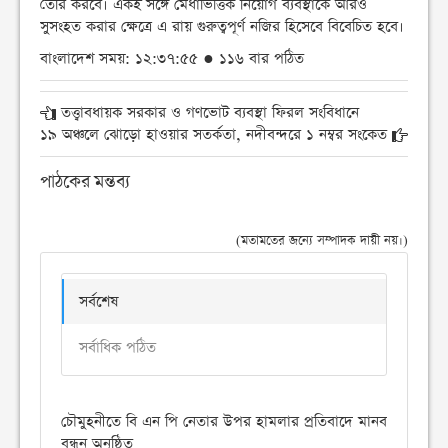
তৈরি করবে। একই সঙ্গে মেধাভিত্তিক নিয়োগ ব্যবস্থাকে আরও
সুসংহত করার ক্ষেত্রে এ রায় গুরুত্বপূর্ণ নজির হিসেবে বিবেচিত হবে।
বাংলাদেশ সময়: ১২:৩৭:৫৫ ● ১১৬ বার পঠিত
তত্ত্বাবধায়ক সরকার ও গণভোট ব্যবস্থা ফিরল সংবিধানে
১৯ অঞ্চলে ঝোড়ো হাওয়ার সতর্কতা, নদীবন্দরে ১ নম্বর সংকেত
পাঠকের মন্তব্য
(মতামতের জন্যে সম্পাদক দায়ী নয়।)
সর্বশেষ
সর্বাধিক পঠিত
চৌমুহনীতে বি এন পি নেতার উপর হামলার প্রতিবাদে মানব
বন্ধন অনুষ্ঠিত