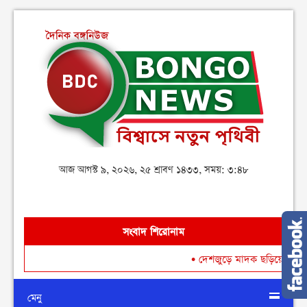
আজ আগস্ট ৯, ২০২৬, ২৫ শ্রাবণ ১৪৩৩, সময়: ৩:৪৮
সংবাদ শিরোনাম
•
দেশজুড়ে মাদক ছড়িয়ে পড়া রোধে গডফ
মেনু