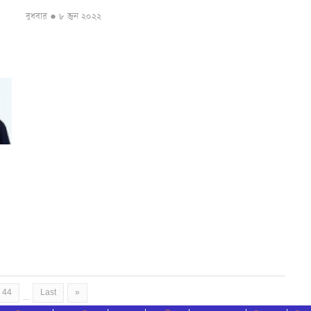
বুধবার ● ৮ জুন ২০২২
44
Last
»
...