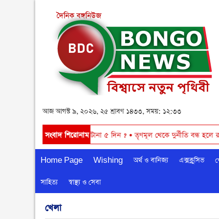
আজ আগস্ট ৯, ২০২৬, ২৫ শ্রাবণ ১৪৩৩, সময়: ১২:৩৩
ষ
•
আবারও বৃষ্টি ঝরবে টানা ৫ দিন ?
সংবাদ শিরোনাম
•
তৃণমূল থেকে দুর্নীতি বন্ধ হলে রাষ্ট্রীয় উ
Home Page
Wishing
অর্থ ও বানিজ্য
এক্সক্লুসিভ
খ
সাহিত্য
স্বাস্থ্য ও সেবা
খেলা