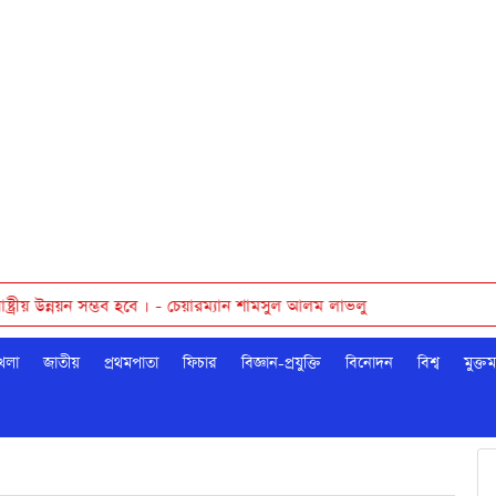
ন্নয়ন সম্ভব হবে । - চেয়ারম্যান শামসুল আলম লাভলু
েলা
জাতীয়
প্রথমপাতা
ফিচার
বিজ্ঞান-প্রযুক্তি
বিনোদন
বিশ্ব
মুক্ত