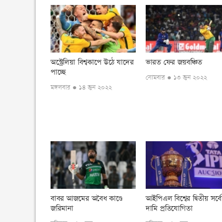
অস্ট্রেলিয়া বিশ্বকাপে উঠে যাদের
ভারত ফের জয়বঞ্চিত
পাচ্ছে
সোমবার ● ১৩ জুন ২০২২
মঙ্গলবার ● ১৪ জুন ২০২২
বাবর আজমের অবৈধ কাণ্ডে
আইপিএল বিশ্বের দ্বিতীয় সর্বো
জরিমানা
দামি প্রতিযোগিতা