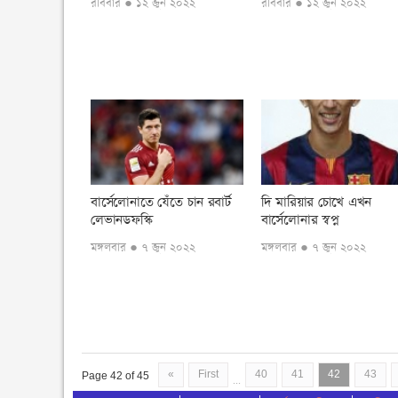
রবিবার ● ১২ জুন ২০২২
রবিবার ● ১২ জুন ২০২২
বার্সেলোনাতে যেঁতে চান রবার্ট
দি মারিয়ার চোখে এখন
লেভানডফস্কি
বার্সেলোনার স্বপ্ন
মঙ্গলবার ● ৭ জুন ২০২২
মঙ্গলবার ● ৭ জুন ২০২২
«
First
40
41
42
43
Page 42 of 45
...