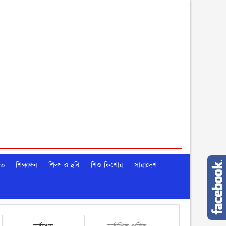
মত
শিক্ষাঙ্গন
শিল্প ও ছবি
শিশু-কিশোর
সারাদেশ