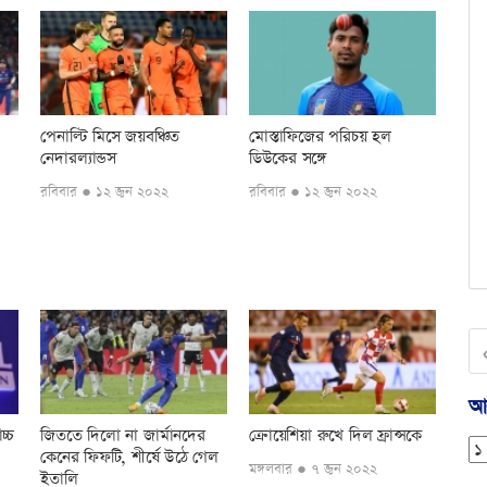
পেনাল্টি মিসে জয়বঞ্চিত
মোস্তাফিজের পরিচয় হল
নেদারল্যান্ডস
ডিউকের সঙ্গে
রবিবার ● ১২ জুন ২০২২
রবিবার ● ১২ জুন ২০২২
আর
চ্চ
জিততে দিলো না জার্মানদের
ক্রোয়েশিয়া রুখে দিল ফ্রান্সকে
কেনের ফিফটি, শীর্ষে উঠে গেল
মঙ্গলবার ● ৭ জুন ২০২২
ইতালি